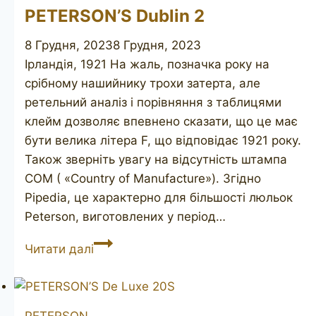
in
PETERSON’S Dublin 2
Eire
8 Грудня, 2023
8 Грудня, 2023
Ірландія, 1921 На жаль, позначка року на
срібному нашийнику трохи затерта, але
ретельний аналіз і порівняння з таблицями
клейм дозволяє впевнено сказати, що це має
бути велика літера F, що відповідає 1921 року.
Також зверніть увагу на відсутність штампа
COM ( «Country of Manufacture»). Згідно
Pipedia, це характерно для більшості люльок
Peterson, виготовлених у період…
PETERSON’S
Читати далі
Dublin
2
PETERSON