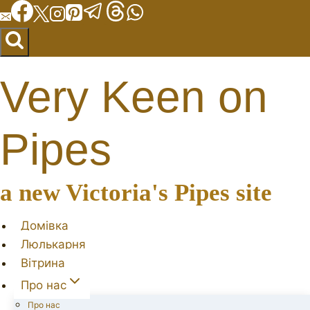
Перейти
до
вмісту
Very Keen on
Pipes
a new Victoria's Pipes site
Домівка
Люлькарня
Вітрина
Про нас
Про нас