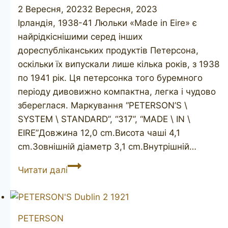
2 Вересня, 2023
2 Вересня, 2023
Ірландія, 1938-41 Люльки «Made in Eire» є
найрідкіснішими серед інших
дореспубліканських продуктів Петерсона,
оскільки їх випускали лише кілька років, з 1938
по 1941 рік. Ця петерсонка того буремного
періоду дивовижно компактна, легка і чудово
збереглася. Маркування “PETERSON’S \
SYSTEM \ STANDARD”, “317”, “MADE \ IN \
EIRE”Довжина 12,0 cm.Висота чаші 4,1
cm.Зовнішній діаметр 3,1 cm.Внутрішній…
PETERSON’S
Читати далі
System
Standard
317
PETERSON
Made