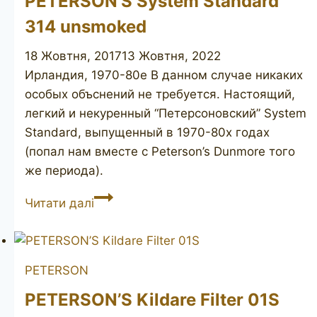
PETERSON’S System Standard
314 unsmoked
18 Жовтня, 2017
13 Жовтня, 2022
Ирландия, 1970-80е В данном случае никаких
особых объснений не требуется. Настоящий,
легкий и некуренный “Петерсоновский” System
Standard, выпущенный в 1970-80х годах
(попал нам вместе с Peterson’s Dunmore того
же периода).
PETERSON’S
Читати далі
System
Standard
314
PETERSON
unsmoked
PETERSON’S Kildare Filter 01S