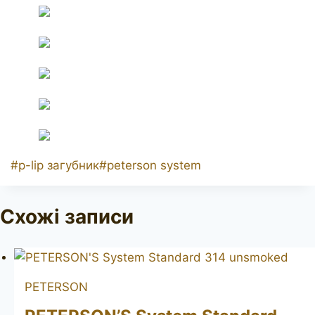
Позначки
#
p-lip загубник
#
peterson system
запису:
Схожі записи
PETERSON