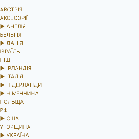
АВСТРІЯ
АКСЕСОРІЇ
►
АНГЛІЯ
БЕЛЬГІЯ
►
ДАНІЯ
ІЗРАЇЛЬ
ІНШІ
►
ІРЛАНДІЯ
►
ІТАЛІЯ
►
НІДЕРЛАНДИ
►
НІМЕЧЧИНА
ПОЛЬЩА
РФ
►
США
УГОРЩИНА
►
УКРАЇНА