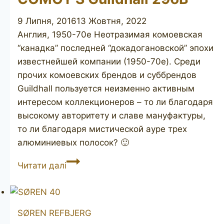
9 Липня, 2016
13 Жовтня, 2022
Англия, 1950-70е Неотразимая комоевская
“канадка” последней “докадогановской” эпохи
известнейшей компании (1950-70е). Среди
прочих комоевских брендов и суббрендов
Guildhall пользуется неизменно активным
интересом коллекционеров – то ли благодаря
высокому авторитету и славе мануфактуры,
то ли благодаря мистической ауре трех
алюминиевых полосок? 🙂
COMOY’S
Читати далі
Guildhall
296B
SØREN REFBJERG