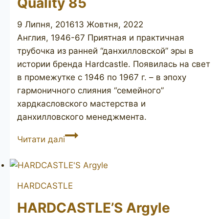
Quality 85
9 Липня, 2016
13 Жовтня, 2022
Англия, 1946-67 Приятная и практичная
трубочка из ранней “данхилловской” эры в
истории бренда Hardcastle. Появилась на свет
в промежутке с 1946 по 1967 г. – в эпоху
гармоничного слияния “семейного”
хардкасловского мастерства и
данхилловского менеджмента.
HARDCASTLE
Читати далі
Special
Quality
85
HARDCASTLE
HARDCASTLE’S Argyle