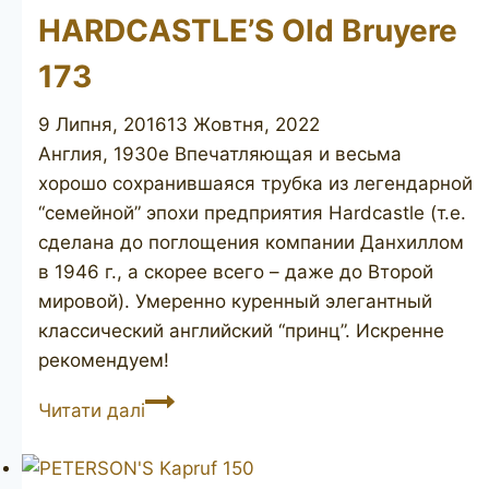
HARDCASTLE’S Old Bruyere
173
9 Липня, 2016
13 Жовтня, 2022
Англия, 1930е Впечатляющая и весьма
хорошо сохранившаяся трубка из легендарной
“семейной” эпохи предприятия Hardcastle (т.е.
сделана до поглощения компании Данхиллом
в 1946 г., а скорее всего – даже до Второй
мировой). Умеренно куренный элегантный
классический английский “принц”. Искренне
рекомендуем!
HARDCASTLE’S
Читати далі
Old
Bruyere
173