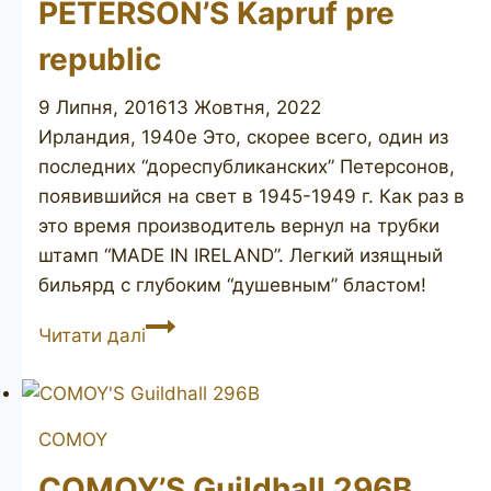
PETERSON’S Kapruf pre
republic
9 Липня, 2016
13 Жовтня, 2022
Ирландия, 1940е Это, скорее всего, один из
последних “дореспубликанских” Петерсонов,
появившийся на свет в 1945-1949 г. Как раз в
это время производитель вернул на трубки
штамп “MADE IN IRELAND”. Легкий изящный
бильярд с глубоким “душевным” бластом!
PETERSON’S
Читати далі
Kapruf
pre
republic
COMOY
COMOY’S Guildhall 296B