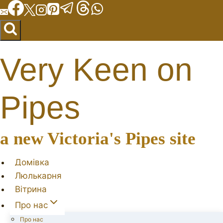
Перейти
до
вмісту
Very Keen on
Pipes
a new Victoria's Pipes site
Домівка
Люлькарня
Вітрина
Про нас
Про нас