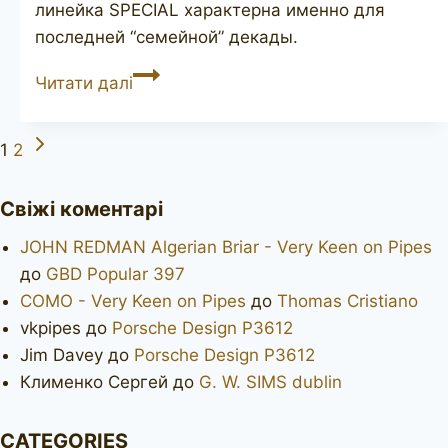
линейка SPECIAL характерна именно для
последней “семейной” декады.
CHARATAN’S
Читати далі
Make
Special
Наступна
Навігація
1
2
012
сторінка
за
Свіжі коментарі
сторінками
JOHN REDMAN Algerian Briar - Very Keen on Pipes
до
GBD Popular 397
COMO - Very Keen on Pipes
до
Thomas Cristiano
vkpipes
до
Porsche Design P3612
Jim Davey
до
Porsche Design P3612
Клименко Сергей
до
G. W. SIMS dublin
CATEGORIES