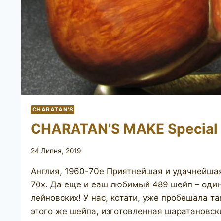
CHARATAN'S
CHARATAN’S MAKE Special
24 Липня, 2019
Англия, 1960-70е Приятнейшая и удачнейшая 
70х. Да еще и еаш любимый 489 шейп – оди
лейновских! У нас, кстати, уже пробешала т
этого же шейпа, изготовленная шаратановск