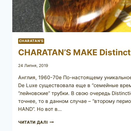
CHARATAN'S
CHARATAN’S MAKE Distinct
24 Липня, 2019
Англия, 1960-70е По-настоящему уникальное
De Luxe существовала еще в “семейные време
“лейновские” трубки. В свою очередь Distinc
точнее, то в данном случае – “второму пери
HAND”. Но вот в…
CHARATAN’S
ЧИТАТИ ДАЛІ
MAKE