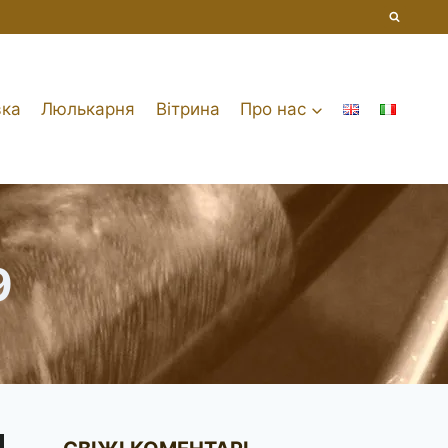
вка
Люлькарня
Вітрина
Про нас
9