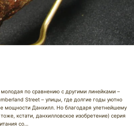
о молодая по сравнению с другими линейками –
umberland Street – улицы, где долгие годы уютно
ие мощности Данхилл. Но благодаря улетнейшему
 тоже, кстати, данхилловское изобретение) серия
читания со…