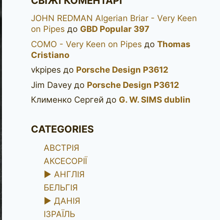
СВІЖІ КОМЕНТАРІ
JOHN REDMAN Algerian Briar - Very Keen
on Pipes
до
GBD Popular 397
COMO - Very Keen on Pipes
до
Thomas
Cristiano
vkpipes
до
Porsche Design P3612
Jim Davey
до
Porsche Design P3612
Клименко Сергей
до
G. W. SIMS dublin
CATEGORIES
АВСТРІЯ
АКСЕСОРІЇ
►
АНГЛІЯ
БЕЛЬГІЯ
►
ДАНІЯ
ІЗРАЇЛЬ