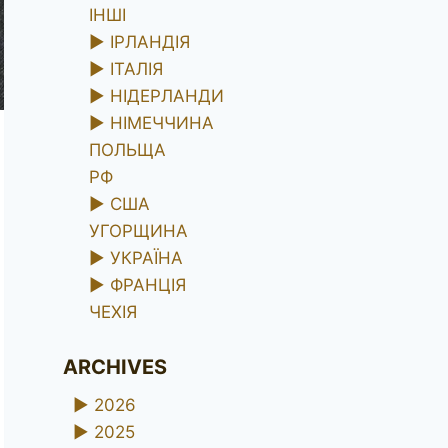
ІНШІ
►
ІРЛАНДІЯ
►
ІТАЛІЯ
►
НІДЕРЛАНДИ
►
НІМЕЧЧИНА
ПОЛЬЩА
РФ
►
США
УГОРЩИНА
►
УКРАЇНА
►
ФРАНЦІЯ
ЧЕХІЯ
ARCHIVES
►
2026
►
2025