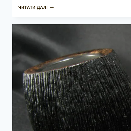
CHARATAN’S
ЧИТАТИ ДАЛІ
MAKE
SPECIAL
489DC
UNSMOKED