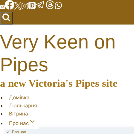
Перейти
до
вмісту
Very Keen on
Pipes
a new Victoria's Pipes site
Домівка
Люлькарня
Вітрина
Про нас
Про нас