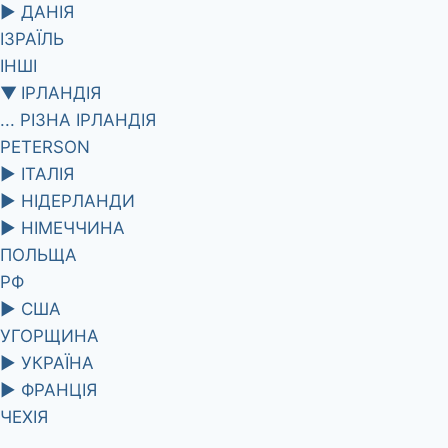
►
ДАНІЯ
ІЗРАЇЛЬ
ІНШІ
▼
ІРЛАНДІЯ
... РІЗНА ІРЛАНДІЯ
PETERSON
►
ІТАЛІЯ
►
НІДЕРЛАНДИ
►
НІМЕЧЧИНА
ПОЛЬЩА
РФ
►
США
УГОРЩИНА
►
УКРАЇНА
►
ФРАНЦІЯ
ЧЕХІЯ