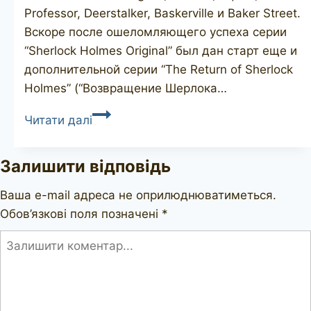
Professor, Deerstalker, Baskerville и Baker Street.
Вскоре после ошеломляющего успеха серии
“Sherlock Holmes Original” был дан старт еще и
дополнительной серии “The Return of Sherlock
Holmes” (“Возвращение Шерлока…
PETERSON
Читати далі
Sherlock
Holmes
Залишити відповідь
Watson
Ваша e-mail адреса не оприлюднюватиметься.
Обов’язкові поля позначені
*