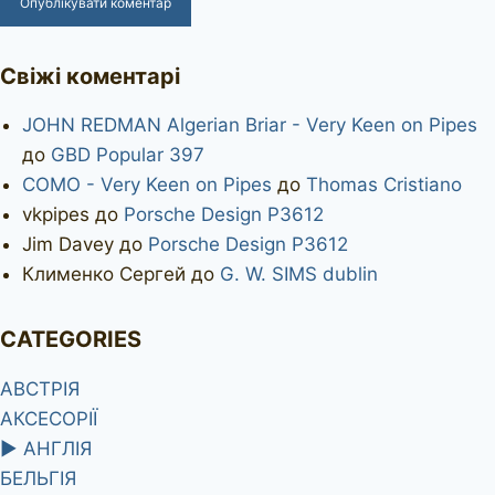
Свіжі коментарі
JOHN REDMAN Algerian Briar - Very Keen on Pipes
до
GBD Popular 397
COMO - Very Keen on Pipes
до
Thomas Cristiano
vkpipes
до
Porsche Design P3612
Jim Davey
до
Porsche Design P3612
Клименко Сергей
до
G. W. SIMS dublin
CATEGORIES
АВСТРІЯ
АКСЕСОРІЇ
►
АНГЛІЯ
БЕЛЬГІЯ