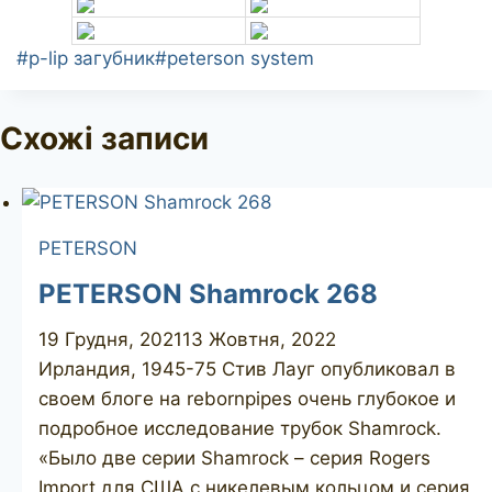
Позначки
#
p-lip загубник
#
peterson system
запису:
Схожі записи
PETERSON
PETERSON Shamrock 268
19 Грудня, 2021
13 Жовтня, 2022
Ирландия, 1945-75 Стив Лауг опубликовал в
своем блоге на rebornpipes очень глубокое и
подробное исследование трубок Shamrock.
«Было две серии Shamrock – серия Rogers
Import для США с никелевым кольцом и серия