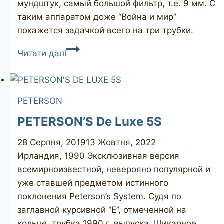
мундштук, самый большой фильтр, т.е. 9 мм. С
таким аппаратом доже “Война и мир”
покажется задачкой всего на три трубки.
PETERSON’S
Читати далі
Kinsale
XL23
PETERSON
PETERSON’S De Luxe 5S
28 Серпня, 2019
13 Жовтня, 2022
Ирландия, 1990 Эксклюзивная версия
всемирноизвестной, неверояно популярной и
уже ставшей предметом истинного
поклонения Peterson’s System. Судя по
заглавной курсивной “E”, отмеченной на
кольце, трубка 1990 г. выпуска. Шикарное