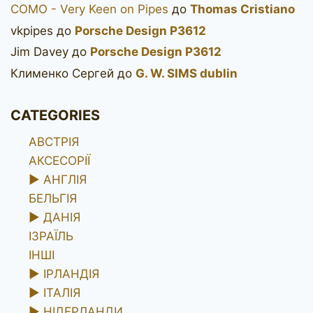
COMO - Very Keen on Pipes
до
Thomas Cristiano
vkpipes
до
Porsche Design P3612
Jim Davey
до
Porsche Design P3612
Клименко Сергей
до
G. W. SIMS dublin
CATEGORIES
АВСТРІЯ
АКСЕСОРІЇ
►
АНГЛІЯ
БЕЛЬГІЯ
►
ДАНІЯ
ІЗРАЇЛЬ
ІНШІ
►
ІРЛАНДІЯ
►
ІТАЛІЯ
►
НІДЕРЛАНДИ