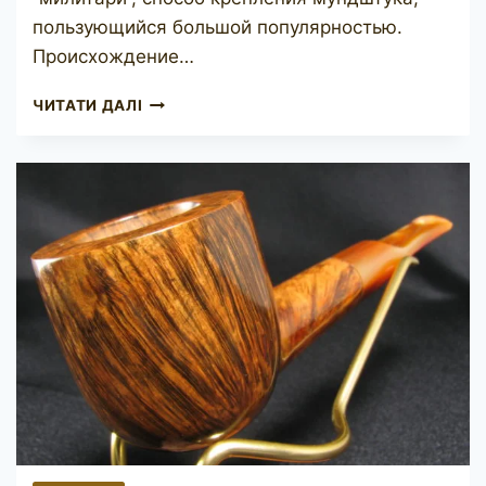
пользующийся большой популярностью.
Происхождение…
STANWELL
ЧИТАТИ ДАЛІ
04M
REG
ERA
S.IVARSSON
DESIGN