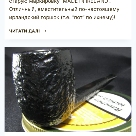
старую маркировку “MADE IN IRELAND”.
Отличный, вместительный по-настоящему
ирландский горшок (т.е. “пот” по ихнему)!
PETERSON
ЧИТАТИ ДАЛІ
DE
LUXE
N\L
606
MADE
IN
IRELAND