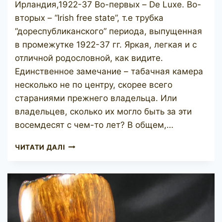
Ирландия,1922-37 Во-первых – De Luxe. Во-
вторых – “Irish free state”, т.е трубка
“дореспубликанского” периода, выпущенная
в промежутке 1922-37 гг. Яркая, легкая и с
отличной родословной, как видите.
Единственное замечание – табачная камера
несколько не по центру, скорее всего
стараниями прежнего владельца. Или
владельцев, сколько их могло быть за эти
восемдесят с чем-то лет? В общем,…
PETERSON
ЧИТАТИ ДАЛІ
DE
LUXE
N/L
458
(IRISH
FREE
STATE)