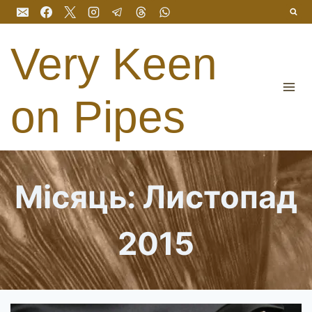
Перейти
до
вмісту
Very Keen
on Pipes
Місяць: Листопад
2015