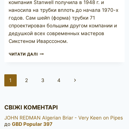
компания Stanwell получила в 1948 г. и
наносила на трубки вплоть до начала 1970-х
годов. Сам шейп (форма) трубки 71
спроектирован большим другом компании и
дедушкой всех современных мастеров
Сикстеном Иварссоном.
STANWELL
ЧИТАТИ ДАЛІ
71
REGD
(S.
IVARSSON)
Навігація
Наступна
1
2
3
4
за
сторінка
сторінками
СВІЖІ КОМЕНТАРІ
JOHN REDMAN Algerian Briar - Very Keen on Pipes
до
GBD Popular 397