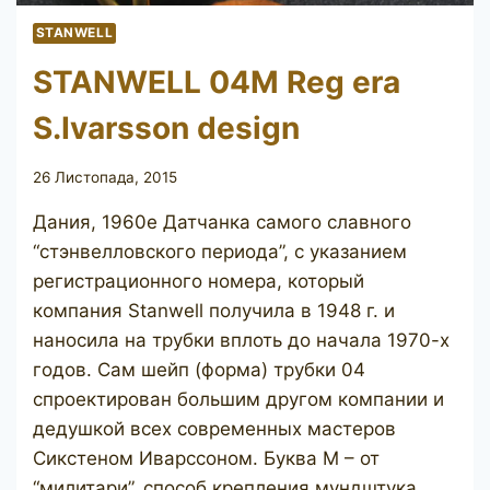
STANWELL
STANWELL 04M Reg era
S.Ivarsson design
26 Листопада, 2015
Дания, 1960е Датчанка самого славного
“стэнвелловского периода”, с указанием
регистрационного номера, который
компания Stanwell получила в 1948 г. и
наносила на трубки вплоть до начала 1970-х
годов. Сам шейп (форма) трубки 04
спроектирован большим другом компании и
дедушкой всех современных мастеров
Сикстеном Иварссоном. Буква М – от
“милитари”, способ крепления мундштука,