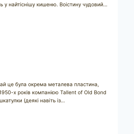
ть у найтіснішу кишеню. Воістину чудовий…
ичай це була окрема металева пластина,
1950-х років компанією Tallent of Old Bond
катулки (деякі навіть із…