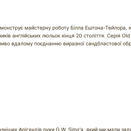
емонструє майстерну роботу Білла Ештона-Тейлора, 
иків англійських люльок кінця 20 століття. Серія Old
бливо вдалому поєднанню виразної сандбластової обро
разніших фрігендів руки G.W. Sims’а, який ми мали з