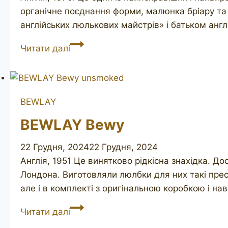
органічне поєднання форми, малюнка бріару та
англійських люлькових майстрів» і батьком англ
G.
Читати далі
W.
SIMS
freehand
BEWLAY
BEWLAY Bewy
22 Грудня, 2024
22 Грудня, 2024
Англія, 1951 Це винятково рідкісна знахідка. Д
Лондона. Виготовляли люлбки для них такі прести
але і в комплекті з оригінальною коробкою і на
BEWLAY
Читати далі
Bewy