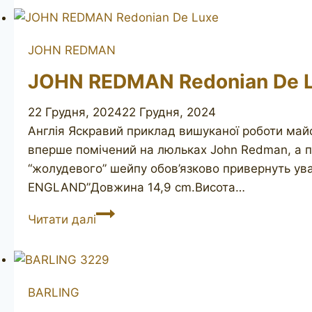
JOHN REDMAN
JOHN REDMAN Redonian De 
22 Грудня, 2024
22 Грудня, 2024
Англія Яскравий приклад вишуканої роботи майс
вперше помічений на люльках John Redman, а по
“жолудевого” шейпу обов’язково привернуть ув
ENGLAND”Довжина 14,9 cm.Висота…
JOHN
Читати далі
REDMAN
Redonian
De
Luxe
BARLING