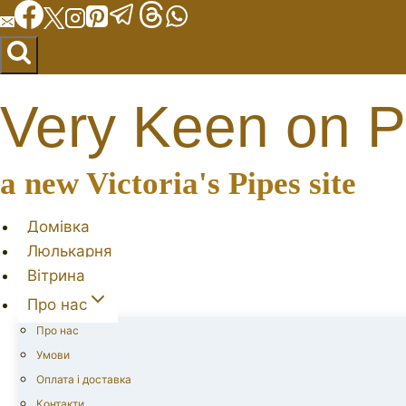
Перейти
до
вмісту
Very Keen on P
a new Victoria's Pipes site
Домівка
Люлькарня
Вітрина
Про нас
Про нас
Умови
Оплата і доставка
Контакти