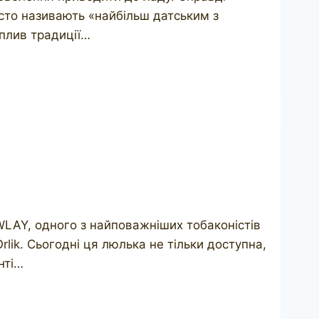
сто називають «найбільш датським з
вплив традиції…
EWLAY, одного з найповажніших тобаконістів
rlik. Сьогодні ця люлька не тільки доступна,
нті…