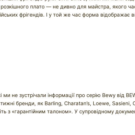
 розкішного плато — не дивно для майстра, якого ча
ійських фрігендів. І у той же час форма відображає 
осі ми не зустрічали інформації про серію Bewy від B
жні бренди, як Barling, Charatan’s, Loewe, Sasieni, O
віть з «гарантійним талоном». У супровідному докуме