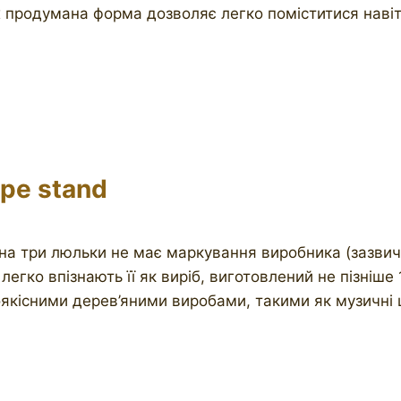
їх продумана форма дозволяє легко поміститися наві
ipe stand
ка на три люльки не має маркування виробника (зазв
легко впізнають її як виріб, виготовлений не пізніше 
якісними дерев’яними виробами, такими як музичні ш