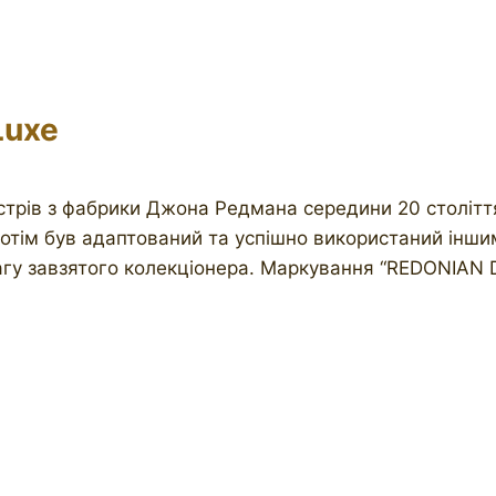
Luxe
трів з фабрики Джона Редмана середини 20 століття.
тім був адаптований та успішно використаний іншим
агу завзятого колекціонера. Маркування “REDONIAN