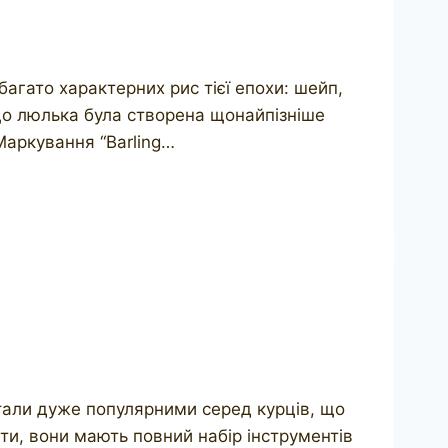
багато характерних рис тієї епохи: шейп,
що люлька була створена щонайпізніше
 Маркування “Barling…
 стали дуже популярними серед курців, що
ти, вони мають повний набір інструментів