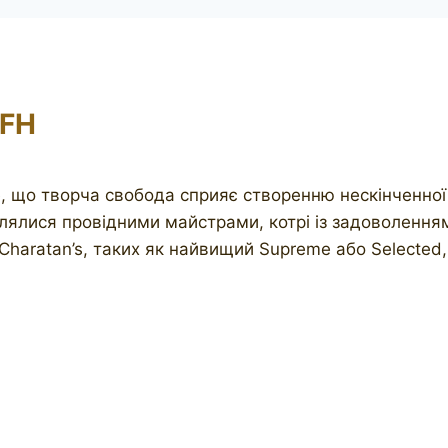
 FH
, що творча свобода сприяє створенню нескінченної к
влялися провідними майстрами, котрі із задоволенн
Charatan’s, таких як найвищий Supreme або Selected,