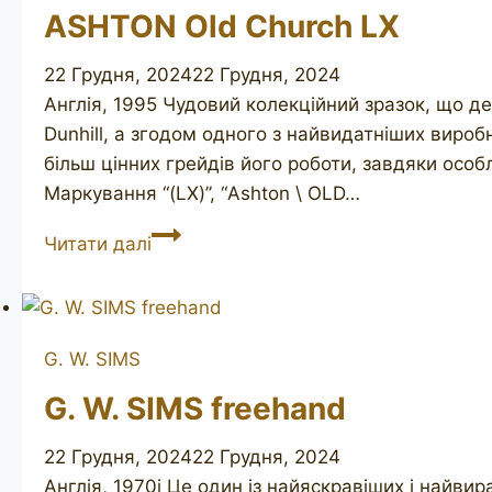
ASHTON Old Church LX
22 Грудня, 2024
22 Грудня, 2024
Англія, 1995 Чудовий колекційний зразок, що д
Dunhill, а згодом одного з найвидатніших виробн
більш цінних грейдів його роботи, завдяки осо
Маркування “(LX)”, “Ashton \ OLD…
ASHTON
Читати далі
Old
Church
LX
G. W. SIMS
G. W. SIMS freehand
22 Грудня, 2024
22 Грудня, 2024
Англія, 1970і Це один із найяскравіших і найви