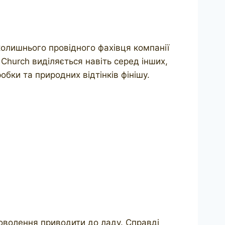
колишнього провідного фахівця компанії
 Church виділяється навіть серед інших,
бки та природних відтінків фінішу.
адоволення приводити до ладу. Справді