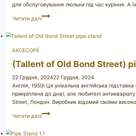
для обслуговування люльки під час куріння. А 
CREDO
Читати далі
pipe
tool
АКСЕСОРІЇ
(Tallent of Old Bond Street) p
22 Грудня, 2024
22 Грудня, 2024
Англія, 1950і Ця унікальна англійська підстав
прикріплена до дна), але любителі антикваріату 
Street, Лондон. Виробник відомий своїми високо
(Tallent
Читати далі
of
Old