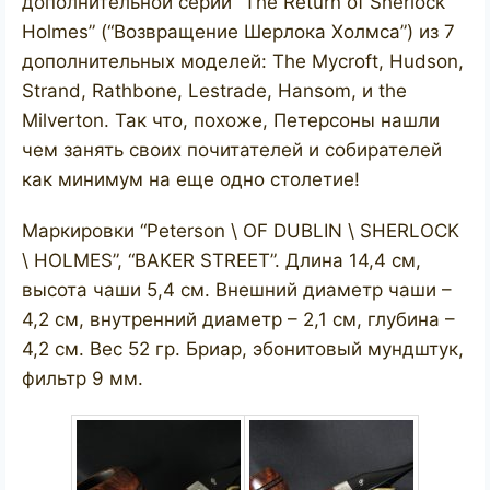
дополнительной серии “The Return of Sherlock
Holmes” (“Возвращение Шерлока Холмса”) из 7
дополнительных моделей: The Mycroft, Hudson,
Strand, Rathbone, Lestrade, Hansom, и the
Milverton. Так что, похоже, Петерсоны нашли
чем занять своих почитателей и собирателей
как минимум на еще одно столетие!
Маркировки “Peterson \ OF DUBLIN \ SHERLOCK
\ HOLMES”, “BAKER STREET”. Длина 14,4 см,
высота чаши 5,4 см. Внешний диаметр чаши –
4,2 см, внутренний диаметр – 2,1 см, глубина –
4,2 см. Вес 52 гр. Бриар, эбонитовый мундштук,
фильтр 9 мм.