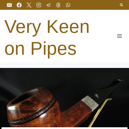
Перейти
до
вмісту
Very Keen
on Pipes