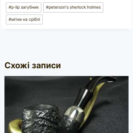
Позначки
#
p-lip загубник
#
peterson's sherlock holmes
запису:
#
мітки на сріблі
Схожі записи