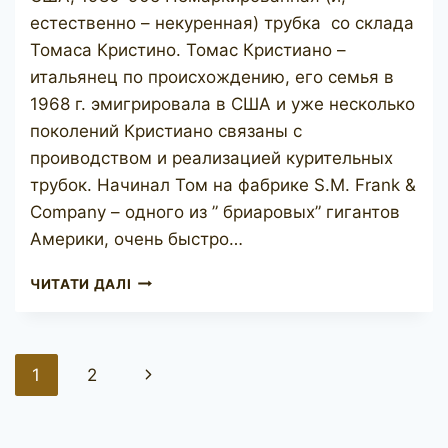
естественно – некуренная) трубка со склада
Томаса Кристино. Томас Кристиано –
итальянец по происхождению, его семья в
1968 г. эмигрировала в США и уже несколько
поколений Кристиано связаны с
проиводством и реализацией курительных
трубок. Начинал Том на фабрике S.M. Frank &
Company – одного из ” бриаровых” гигантов
Америки, очень быстро…
T.
ЧИТАТИ ДАЛІ
CRISTIANO
BRAVO
1
UNMARKED
Навігація
Наступна
1
2
за
сторінка