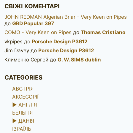
сторінками
СВІЖІ КОМЕНТАРІ
JOHN REDMAN Algerian Briar - Very Keen on Pipes
до
GBD Popular 397
COMO - Very Keen on Pipes
до
Thomas Cristiano
vkpipes
до
Porsche Design P3612
Jim Davey
до
Porsche Design P3612
Клименко Сергей
до
G. W. SIMS dublin
CATEGORIES
АВСТРІЯ
АКСЕСОРІЇ
►
АНГЛІЯ
БЕЛЬГІЯ
►
ДАНІЯ
ІЗРАЇЛЬ