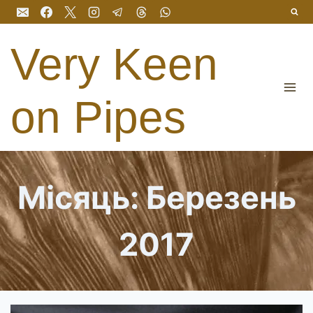
Перейти
до
вмісту
Very Keen
on Pipes
Місяць: Березень
2017