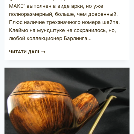
MAKE” выполнен в виде арки, но уже
полноразмерный, больше, чем довоенный.
Плюс наличие трехзначного номера шейпа.
Клеймо на мундштуке не сохранилось, но,
любой коллекционер Барлинга…
BARLING’S
ЧИТАТИ ДАЛІ
MAKE
YE
OLDE
WOOD
SPECIAL
224