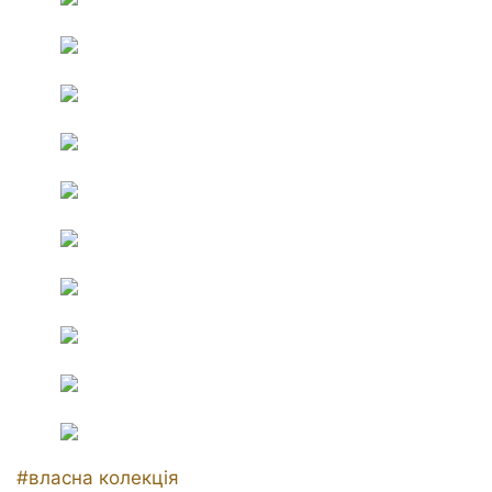
Позначки
#
власна колекція