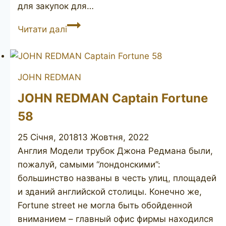
для закупок для…
JOHN
Читати далі
REDMAN
Aristocrat
Superman
JOHN REDMAN
Pipe
Lon
JOHN REDMAN Captain Fortune
unsmoked
58
25 Січня, 2018
13 Жовтня, 2022
Англия Модели трубок Джона Редмана были,
пожалуй, самыми “лондонскими”:
большинство названы в честь улиц, площадей
и зданий английской столицы. Конечно же,
Fortune street не могла быть обойденной
вниманием – главный офис фирмы находился