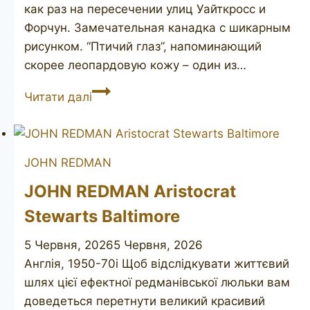
как раз на пересечении улиц Уайткросс и
Форчун. Замечательная канадка с шикарным
рисунком. “Птичий глаз”, напоминающий
скорее леопардовую кожу – один из…
JOHN
Читати далі
REDMAN
Captain
Fortune
JOHN REDMAN
58
JOHN REDMAN Aristocrat
Stewarts Baltimore
5 Червня, 2026
5 Червня, 2026
Англія, 1950-70і Щоб відслідкувати життєвий
шлях цієї ефектної редманівської люльки вам
доведеться перетнути великий красивий