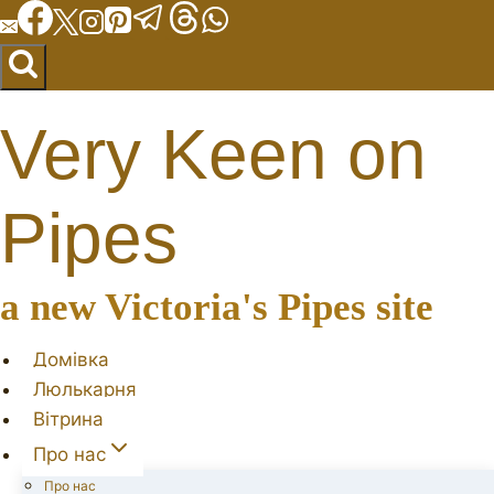
Перейти
до
вмісту
Very Keen on
Pipes
a new Victoria's Pipes site
Домівка
Люлькарня
Вітрина
Про нас
Про нас