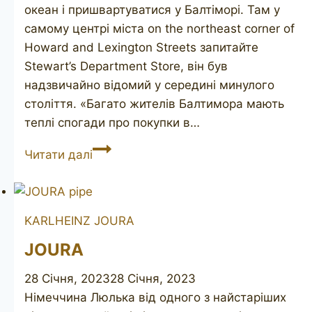
океан і пришвартуватися у Балтіморі. Там у
самому центрі міста on the northeast corner of
Howard and Lexington Streets запитайте
Stewart’s Department Store, він був
надзвичайно відомий у середині минулого
століття. «Багато жителів Балтимора мають
теплі спогади про покупки в…
JOHN
Читати далі
REDMAN
Aristocrat
Stewarts
KARLHEINZ JOURA
Baltimore
JOURA
28 Січня, 2023
28 Січня, 2023
Німеччина Люлька від одного з найстаріших