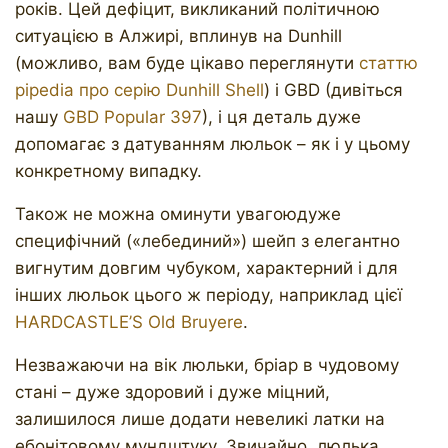
років. Цей дефіцит, викликаний політичною
ситуацією в Алжирі, вплинув на Dunhill
(можливо, вам буде цікаво переглянути
статтю
pipedia про серію Dunhill Shell
) і GBD (дивіться
нашу
GBD Popular 397
), і ця деталь дуже
допомагає з датуванням люльок – як і у цьому
конкретному випадку.
Також не можна оминути увагоюдуже
специфічний («лебединий») шейп з елегантно
вигнутим довгим чубуком, характерний і для
інших люльок цього ж періоду, наприклад цієї
HARDCASTLE’S Old Bruyere
.
Незважаючи на вік люльки, бріар в чудовому
стані – дуже здоровий і дуже міцний,
залишилося лише додати невеликі латки на
ебонітовому мундштуку. Звичайно, люлька