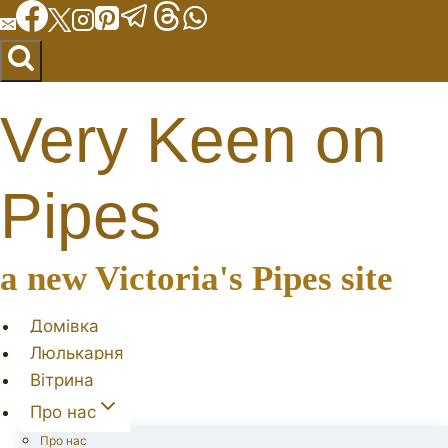
Перейти
до
вмісту
Very Keen on
Pipes
a new Victoria's Pipes site
Домівка
Люлькарня
Вітрина
Про нас
Про нас