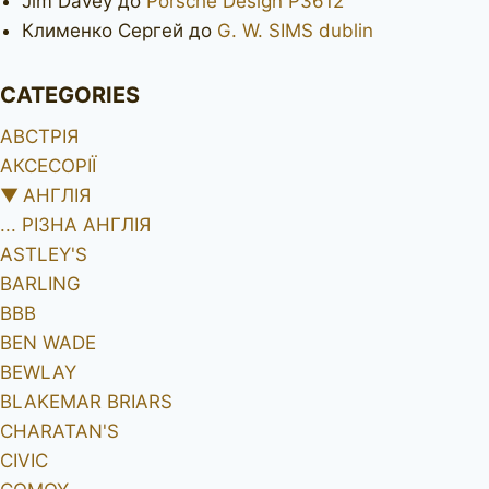
Jim Davey
до
Porsche Design P3612
Клименко Сергей
до
G. W. SIMS dublin
CATEGORIES
АВСТРІЯ
АКСЕСОРІЇ
▼
АНГЛІЯ
... РІЗНА АНГЛІЯ
ASTLEY'S
BARLING
BBB
BEN WADE
BEWLAY
BLAKEMAR BRIARS
CHARATAN'S
CIVIC