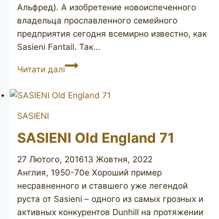
Альфред). А изобретение новоиспеченного
владельца прославленного семейного
предприятия сегодня всемирно известно, как
Sasieni Fantail. Так…
SASIENI
Читати далі
Fantail
55
Patent
SASIENI
D-
170067
SASIENI Old England 71
27 Лютого, 2016
13 Жовтня, 2022
Англия, 1950-70е Хороший пример
несравненного и ставшего уже легендой
руста от Sasieni – одного из самых грозных и
активных конкурентов Dunhill на протяжении