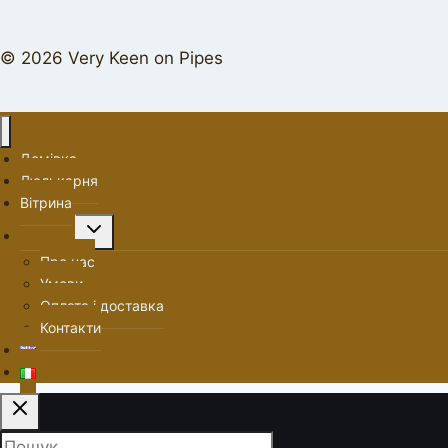
© 2026 Very Keen on Pipes
Домівка
Люлькарня
Вітрина
Перемкнути
Про нас
меню
Про нас
нащадка
Умови
Оплата і доставка
Контакти
Пошук: