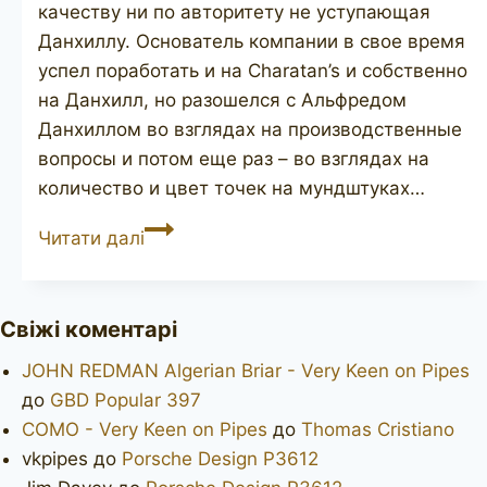
качеству ни по авторитету не уступающая
Данхиллу. Основатель компании в свое время
успел поработать и на Charatan’s и собственно
на Данхилл, но разошелся с Альфредом
Данхиллом во взглядах на производственные
вопросы и потом еще раз – во взглядах на
количество и цвет точек на мундштуках…
SASIENI
Читати далі
Old
England
97
Свіжі коментарі
JOHN REDMAN Algerian Briar - Very Keen on Pipes
до
GBD Popular 397
COMO - Very Keen on Pipes
до
Thomas Cristiano
vkpipes
до
Porsche Design P3612