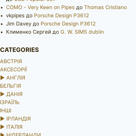
COMO - Very Keen on Pipes
до
Thomas Cristiano
vkpipes
до
Porsche Design P3612
Jim Davey
до
Porsche Design P3612
Клименко Сергей
до
G. W. SIMS dublin
CATEGORIES
АВСТРІЯ
АКСЕСОРІЇ
►
АНГЛІЯ
БЕЛЬГІЯ
►
ДАНІЯ
ІЗРАЇЛЬ
ІНШІ
►
ІРЛАНДІЯ
►
ІТАЛІЯ
►
НІДЕРЛАНДИ