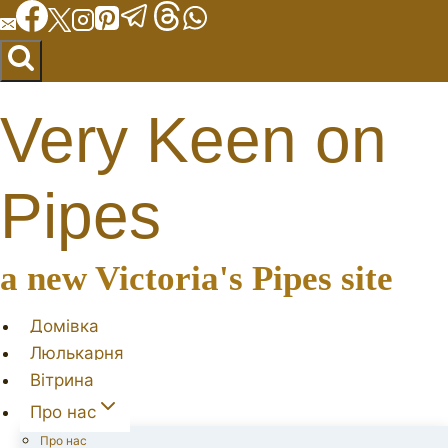
Перейти
до
вмісту
Very Keen on
Pipes
a new Victoria's Pipes site
Домівка
Люлькарня
Вітрина
Про нас
Про нас