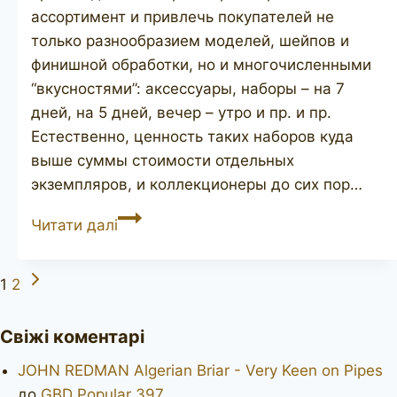
ассортимент и привлечь покупателей не
только разнообразием моделей, шейпов и
финишной обработки, но и многочисленными
“вкусностями”: аксессуары, наборы – на 7
дней, на 5 дней, вечер – утро и пр. и пр.
Естественно, ценность таких наборов куда
выше суммы стоимости отдельных
экземпляров, и коллекционеры до сих пор…
JOHN
Читати далі
REDMAN
Redman’s
Наступна
Навігація
1
2
Royal
сторінка
set
за
Свіжі коментарі
сторінками
JOHN REDMAN Algerian Briar - Very Keen on Pipes
до
GBD Popular 397