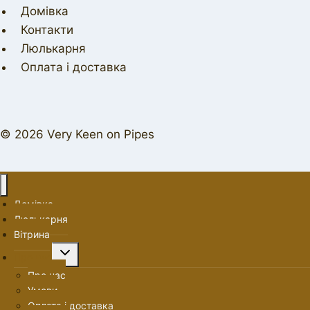
Домівка
Контакти
Люлькарня
Оплата і доставка
© 2026 Very Keen on Pipes
Домівка
Люлькарня
Вітрина
Перемкнути
Про нас
меню
Про нас
нащадка
Умови
Оплата і доставка