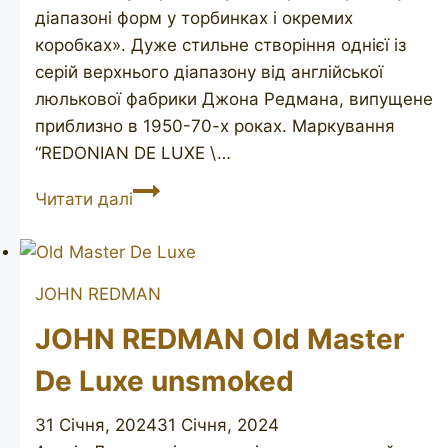
діапазоні форм у торбинках і окремих
коробках». Дуже стильне створіння однієї із
серій верхнього діапазону від англійської
люлькової фабрики Джона Редмана, випущене
приблизно в 1950-70-х роках. Маркування
“REDONIAN DE LUXE \…
JOHN
Читати далі
REDMAN
Redonian
De
JOHN REDMAN
Luxe
147
JOHN REDMAN Old Master
De Luxe unsmoked
31 Січня, 2024
31 Січня, 2024