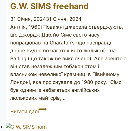
G.W. SIMS freehand
31 Січня, 2024
31 Січня, 2024
Англія, 1960і Поважні джерела стверджують,
що Джордж Дабл’ю Сімс свого часу
попрацював на Charatan’s (що насправді
добре видно по багатох його люльках) і на
Barling (що також не виключено). Але зрештою
він став незалежним тобаконістом і
власником невеликої крамниці в Північному
Лондоні, яка проіснувала до 1980 року. “Сімс
був одним із небагатьох англійських
люлькових майтсрів,…
G.W.
Читати далі
SIMS
freehand