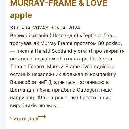
MURRAY-FRAME & LOVE
apple
31 Січня, 2024
31 Січня, 2024
Великобританія (Шотландія) «Герберт Лав …
торгував як Murray Frame протягом 80 років»,
— писала Herald Scotland у статті про закриття
останньої незалежної люлькарні Герберта
Лава в Глазго. Murray-Frame була однією з
останніх незалежних люльклвих компаній у
Великобританії (і, здається, останньою в
Шотландії) і була придбана Cadogan лише
наприкінці 1990-х років, як і багато інших
виробників люльок….
MURRAY-
Читати далі
FRAME