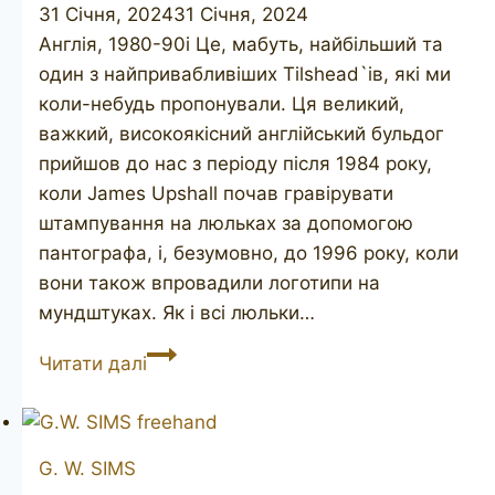
31 Січня, 2024
31 Січня, 2024
Англія, 1980-90і Це, мабуть, найбільший та
один з найпривабливіших Tilshead`ів, які ми
коли-небудь пропонували. Ця великий,
важкий, високоякісний англійський бульдог
прийшов до нас з періоду після 1984 року,
коли James Upshall почав гравірувати
штампування на люльках за допомогою
пантографа, і, безумовно, до 1996 року, коли
вони також впровадили логотипи на
мундштуках. Як і всі люльки…
JAMES
Читати далі
UPSHALL
Tilshead
bulldog
G. W. SIMS