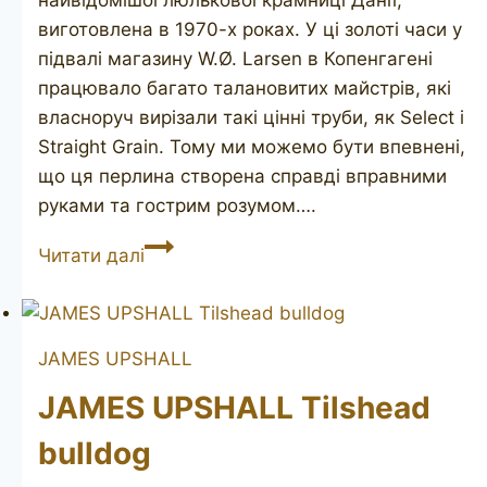
найвідомішої люлькової крамниці Данії,
виготовлена в 1970-х роках. У ці золоті часи у
підвалі магазину W.Ø. Larsen в Копенгагені
працювало багато талановитих майстрів, які
власноруч вирізали такі цінні труби, як Select і
Straight Grain. Тому ми можемо бути впевнені,
що ця перлина створена справді вправними
руками та гострим розумом….
W.Ø.
Читати далі
LARSEN
Straight
Grain
JAMES UPSHALL
(Tonni
Nielsen)
JAMES UPSHALL Tilshead
bulldog