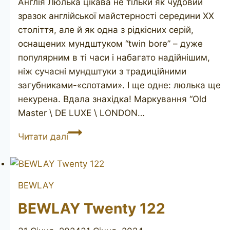
Англія Люлька цікава не тільки як чудовий
зразок англійської майстерності середини XX
століття, але й як одна з рідкісних серій,
оснащених мундштуком “twin bore” – дуже
популярним в ті часи і набагато надійнішим,
ніж сучасні мундштуки з традиційними
загубниками-«слотами». І ще одне: люлька ще
некурена. Вдала знахідка! Маркування “Old
Master \ DE LUXE \ LONDON…
JOHN
Читати далі
REDMAN
Old
Master
BEWLAY
De
Luxe
BEWLAY Twenty 122
unsmoked