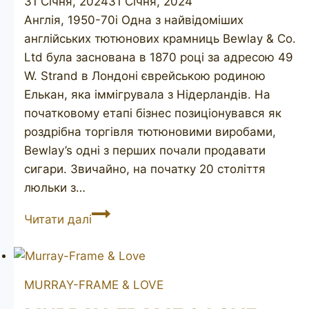
31 Січня, 2024
31 Січня, 2024
Англія, 1950-70і Одна з найвідоміших
англійських тютюнових крамниць Bewlay & Co.
Ltd була заснована в 1870 році за адресою 49
W. Strand в Лондоні єврейською родиною
Елькан, яка іммігрувала з Нідерландів. На
початковому етапі бізнес позиціонувався як
роздрібна торгівля тютюновими виробами,
Bewlay’s одні з перших почали продавати
сигари. Звичайно, на початку 20 століття
люльки з…
BEWLAY
Читати далі
Twenty
122
MURRAY-FRAME & LOVE