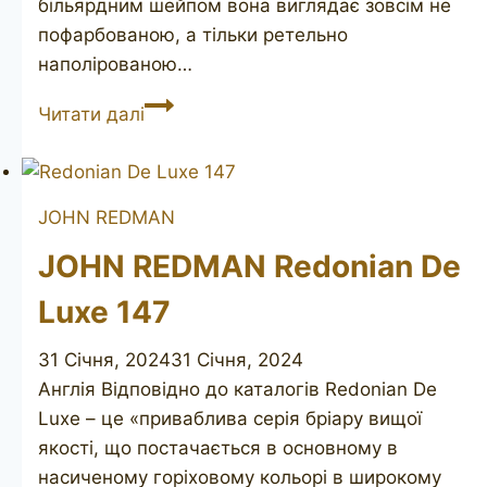
більярдним шейпом вона виглядає зовсім не
пофарбованою, а тільки ретельно
наполірованою…
JOHN
Читати далі
REDMAN
Special
Best
JOHN REDMAN
Briar
661
JOHN REDMAN Redonian De
Luxe 147
31 Січня, 2024
31 Січня, 2024
Англія Відповідно до каталогів Redonian De
Luxe – це «приваблива серія бріару вищої
якості, що постачається в основному в
насиченому горіховому кольорі в широкому