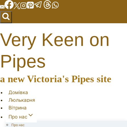
Перейти
до
вмісту
Very Keen on
Pipes
a new Victoria's Pipes site
Домівка
Люлькарня
Вітрина
Про нас
Про нас