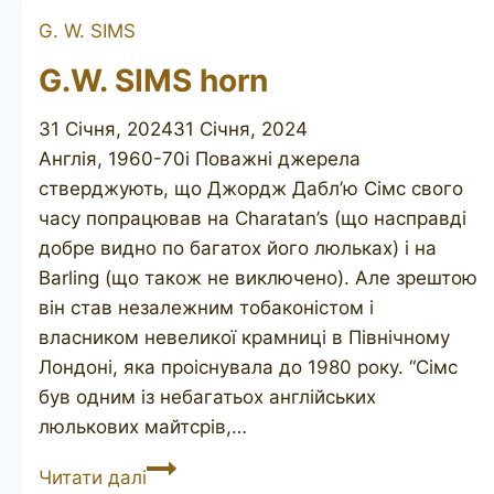
G. W. SIMS
G.W. SIMS horn
31 Січня, 2024
31 Січня, 2024
Англія, 1960-70і Поважні джерела
стверджують, що Джордж Дабл’ю Сімс свого
часу попрацював на Charatan’s (що насправді
добре видно по багатох його люльках) і на
Barling (що також не виключено). Але зрештою
він став незалежним тобаконістом і
власником невеликої крамниці в Північному
Лондоні, яка проіснувала до 1980 року. “Сімс
був одним із небагатьох англійських
люлькових майтсрів,…
G.W.
Читати далі