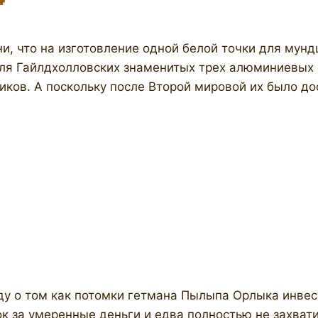
ни, что на изготовление одной белой точки для мун
 для Гайлдхолловских знаменитых трех алюминиевых
ов. А поскольку после Второй мировой их было дост
ду о том как потомки гетмана Пылыпа Орлыка инве
 за умеренные деньги и едва полностью не захвати