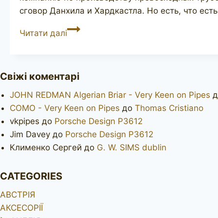
сговор Данхила и Хардкастла. Но есть, что ест
Orlik
Читати далі
De
Luxe
L155
Свіжі коментарі
JOHN REDMAN Algerian Briar - Very Keen on Pipes
д
COMO - Very Keen on Pipes
до
Thomas Cristiano
vkpipes
до
Porsche Design P3612
Jim Davey
до
Porsche Design P3612
Клименко Сергей
до
G. W. SIMS dublin
CATEGORIES
АВСТРІЯ
АКСЕСОРІЇ