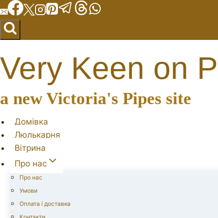
Перейти
до
вмісту
Very Keen on P
a new Victoria's Pipes site
Домівка
Люлькарня
Вітрина
Про нас
Про нас
Умови
Оплата і доставка
Контакти