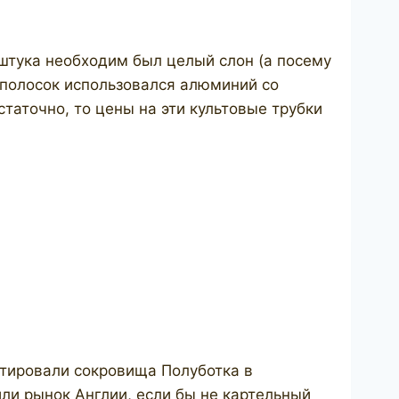
дштука необходим был целый слон (а посему
 полосок использовался алюминий со
аточно, то цены на эти культовые трубки
стировали сокровища Полуботка в
ли рынок Англии, если бы не картельный