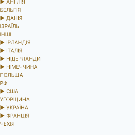
►
АНГЛІЯ
БЕЛЬГІЯ
►
ДАНІЯ
ІЗРАЇЛЬ
ІНШІ
►
ІРЛАНДІЯ
►
ІТАЛІЯ
►
НІДЕРЛАНДИ
►
НІМЕЧЧИНА
ПОЛЬЩА
РФ
►
США
УГОРЩИНА
►
УКРАЇНА
►
ФРАНЦІЯ
ЧЕХІЯ