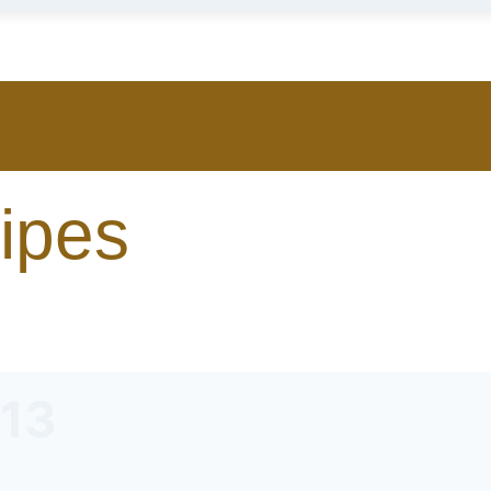
ipes
013