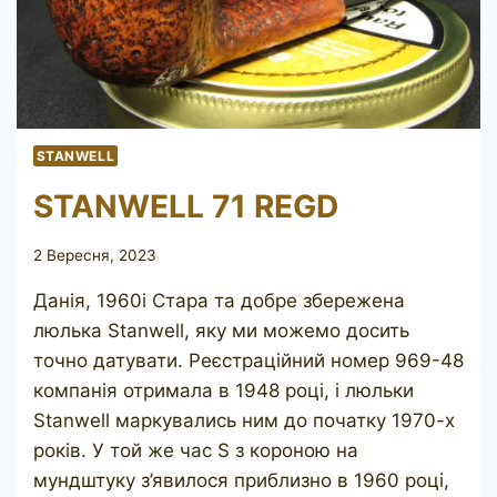
STANWELL
STANWELL 71 REGD
2 Вересня, 2023
Данія, 1960і Стара та добре збережена
люлька Stanwell, яку ми можемо досить
точно датувати. Реєстраційний номер 969-48
компанія отримала в 1948 році, і люльки
Stanwell маркувались ним до початку 1970-х
років. У той же час S з короною на
мундштуку з’явилося приблизно в 1960 році,