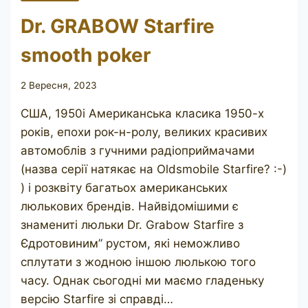
Dr. GRABOW Starfire
smooth poker
2 Вересня, 2023
США, 1950і Американська класика 1950-х
років, епохи рок-н-ролу, великих красивих
автомоблів з гучними радіоприймачами
(назва серії натякає на Oldsmobile Starfire? :-)​
) і розквіту багатьох американських
люлькових брендів. Найвідомішими є
знамениті люльки Dr. Grabow Starfire з
Єдротовиним” рустом, які неможливо
сплутати з жодною іншою люлькою того
часу. Однак сьогодні ми маємо гладеньку
версію Starfire зі справді…