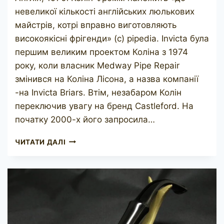
невеликої кількості англійських люлькових
майстрів, котрі вправно виготовляють
високоякісні фрігенди» (c) pipedia. Invicta була
першим великим проектом Коліна з 1974
року, коли власник Medway Pipe Repair
змінився на Коліна Лісона, а назва компанії
-на Invicta Briars. Втім, незабаром Колін
переключив увагу на бренд Castleford. На
початку 2000-х його запросила…
INVICTA
ЧИТАТИ ДАЛІ
BY
COLIN
FROMM