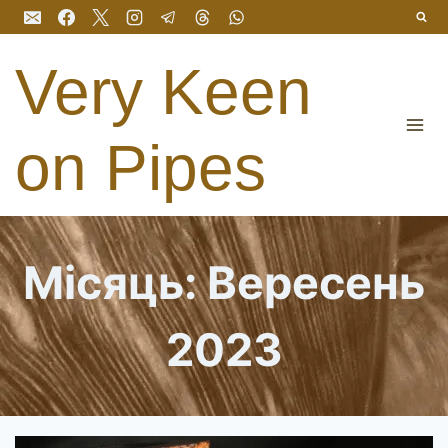
Перейти
до
вмісту
Very Keen
on Pipes
Місяць: Вересень
2023