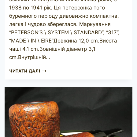
1938 по 1941 рік. Ця петерсонка того
буремного періоду дивовижно компактна,
легка і чудово збереглася. Маркування
“PETERSON’S \ SYSTEM \ STANDARD”, “317”,
“MADE \ IN \ EIRE”Довжина 12,0 cm.Висота
чаші 4,1 cm.Зовнішній діаметр 3,1
cm.Внутрішній…
PETERSON’S
ЧИТАТИ ДАЛІ
SYSTEM
STANDARD
317
MADE
IN
EIRE