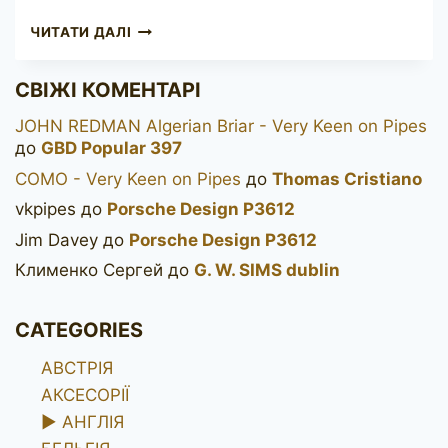
DR.
ЧИТАТИ ДАЛІ
GRABOW
STARFIRE
СВІЖІ КОМЕНТАРІ
SMOOTH
POKER
JOHN REDMAN Algerian Briar - Very Keen on Pipes
до
GBD Popular 397
COMO - Very Keen on Pipes
до
Thomas Cristiano
vkpipes
до
Porsche Design P3612
Jim Davey
до
Porsche Design P3612
Клименко Сергей
до
G. W. SIMS dublin
CATEGORIES
АВСТРІЯ
АКСЕСОРІЇ
►
АНГЛІЯ