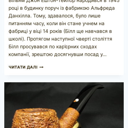
Вільям Джон Ештон-Тейлор народився в 1945
році в будинку поруч із фабрикою Альфреда
Данхілла. Тому, здавалося, було лише
питанням часу, коли він стане учнем на
фабриці у віці 14 років (Білл ще навчався в
школі). Протягом наступної чверті століття
Білл просувався по кар’єрних сходах
компанії, зрештою досягнувши посад у…
TAYLOR
ЧИТАТИ ДАЛІ
MADE
POKER