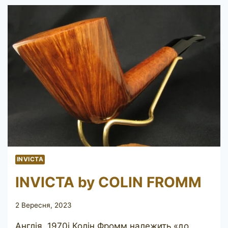
572,
(1960)
INVICTA
INVICTA by COLIN FROMM
2 Вересня, 2023
Англія, 1970і Колін Фромм належить «до