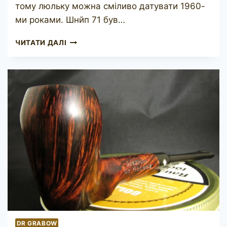
тому люльку можна сміливо датувати 1960-
ми роками. Шнйп 71 був…
STANWELL
ЧИТАТИ ДАЛІ
71
REGD
DR GRABOW