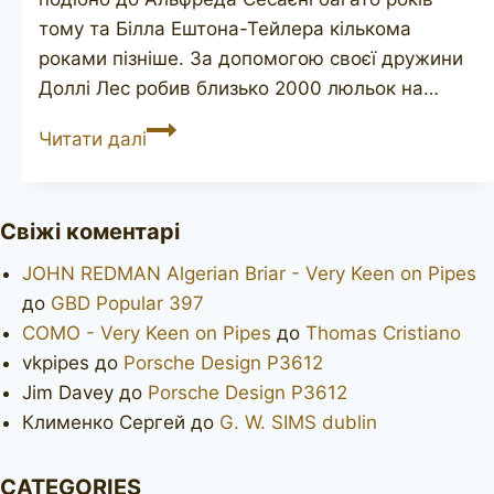
тому та Білла Ештона-Тейлера кількома
роками пізніше. За допомогою своєї дружини
Доллі Лес робив близько 2000 люльок на…
LES
Читати далі
WOOD
Ferndown
Bark
Свіжі коментарі
JOHN REDMAN Algerian Briar - Very Keen on Pipes
до
GBD Popular 397
COMO - Very Keen on Pipes
до
Thomas Cristiano
vkpipes
до
Porsche Design P3612
Jim Davey
до
Porsche Design P3612
Клименко Сергей
до
G. W. SIMS dublin
CATEGORIES