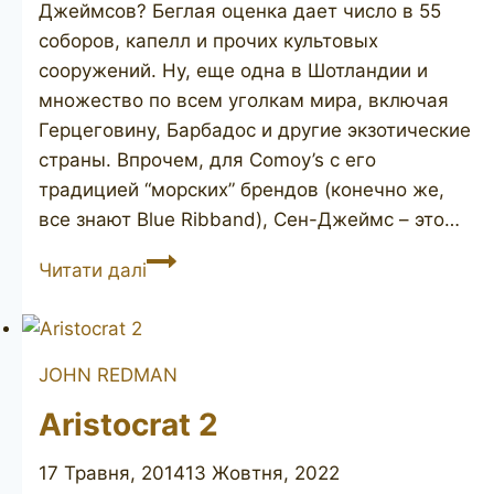
Джеймсов? Беглая оценка дает число в 55
соборов, капелл и прочих культовых
сооружений. Ну, еще одна в Шотландии и
множество по всем уголкам мира, включая
Герцеговину, Барбадос и другие экзотические
страны. Впрочем, для Comoy’s с его
традицией “морских” брендов (конечно же,
все знают Blue Ribband), Сен-Джеймс – это…
COMOY’S
Читати далі
St
James
55
JOHN REDMAN
Aristocrat 2
17 Травня, 2014
13 Жовтня, 2022