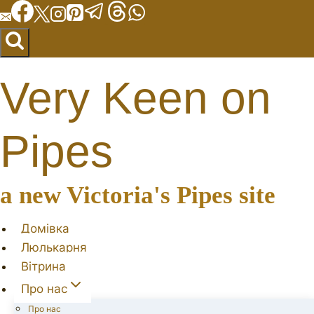
Перейти
до
вмісту
Very Keen on
Pipes
a new Victoria's Pipes site
Домівка
Люлькарня
Вітрина
Про нас
Про нас