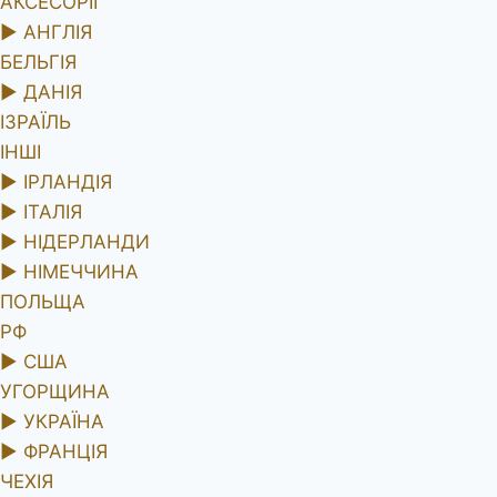
АКСЕСОРІЇ
►
АНГЛІЯ
БЕЛЬГІЯ
►
ДАНІЯ
ІЗРАЇЛЬ
ІНШІ
►
ІРЛАНДІЯ
►
ІТАЛІЯ
►
НІДЕРЛАНДИ
►
НІМЕЧЧИНА
ПОЛЬЩА
РФ
►
США
УГОРЩИНА
►
УКРАЇНА
►
ФРАНЦІЯ
ЧЕХІЯ