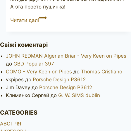
А эта просто пушинка!
CHARATAN’S
Читати далі
MAKE
Belvedere
3148DC
Свіжі коментарі
JOHN REDMAN Algerian Briar - Very Keen on Pipes
до
GBD Popular 397
COMO - Very Keen on Pipes
до
Thomas Cristiano
vkpipes
до
Porsche Design P3612
Jim Davey
до
Porsche Design P3612
Клименко Сергей
до
G. W. SIMS dublin
CATEGORIES
АВСТРІЯ