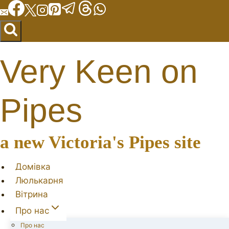
Перейти
до
вмісту
Very Keen on
Pipes
a new Victoria's Pipes site
Домівка
Люлькарня
Вітрина
Про нас
Про нас