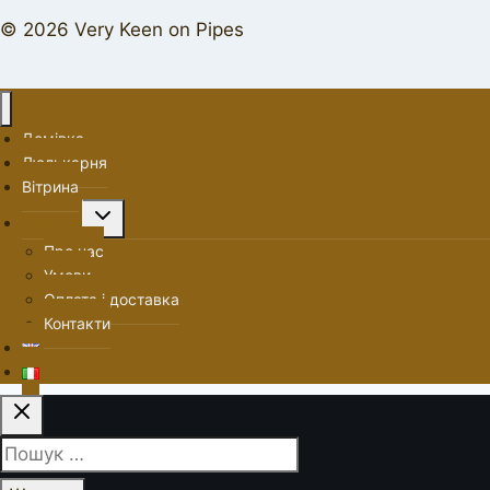
© 2026 Very Keen on Pipes
Домівка
Люлькарня
Вітрина
Перемкнути
Про нас
меню
Про нас
нащадка
Умови
Оплата і доставка
Контакти
Пошук: