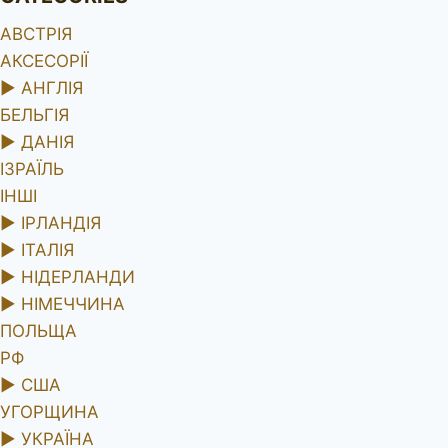
АВСТРІЯ
АКСЕСОРІЇ
►
АНГЛІЯ
БЕЛЬГІЯ
►
ДАНІЯ
ІЗРАЇЛЬ
ІНШІ
►
ІРЛАНДІЯ
►
ІТАЛІЯ
►
НІДЕРЛАНДИ
►
НІМЕЧЧИНА
ПОЛЬЩА
РФ
►
США
УГОРЩИНА
►
УКРАЇНА