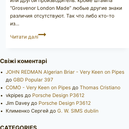
или другой производитель: кроме штампа
“Grosvenor London Made” любые другие знаки
различия отсутствуют. Так что либо кто-то
из…
Grosvenor
Читати далі
London
Made
Свіжі коментарі
JOHN REDMAN Algerian Briar - Very Keen on Pipes
до
GBD Popular 397
COMO - Very Keen on Pipes
до
Thomas Cristiano
vkpipes
до
Porsche Design P3612
Jim Davey
до
Porsche Design P3612
Клименко Сергей
до
G. W. SIMS dublin
CATEGORIES