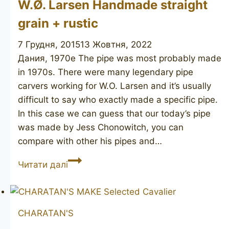
W.Ø. Larsen Handmade straight
grain + rustic
7 Грудня, 2015
13 Жовтня, 2022
Дания, 1970е The pipe was most probably made
in 1970s. There were many legendary pipe
carvers working for W.O. Larsen and it’s usually
difficult to say who exactly made a specific pipe.
In this case we can guess that our today’s pipe
was made by Jess Chonowitch, you can
compare with other his pipes and…
W.Ø.
Читати далі
Larsen
Handmade
straight
CHARATAN'S
grain
+