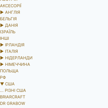
АКСЕСОРІЇ
►
АНГЛІЯ
БЕЛЬГІЯ
►
ДАНІЯ
ІЗРАЇЛЬ
ІНШІ
►
ІРЛАНДІЯ
►
ІТАЛІЯ
►
НІДЕРЛАНДИ
►
НІМЕЧЧИНА
ПОЛЬЩА
РФ
▼
США
... РІЗНІ США
BRIARCRAFT
DR GRABOW