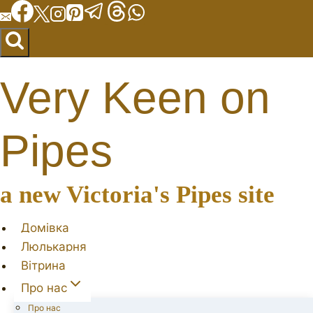
Перейти
до
вмісту
Very Keen on
Pipes
a new Victoria's Pipes site
Домівка
Люлькарня
Вітрина
Про нас
Про нас