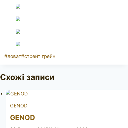
Позначки
#
ловат
#
стрейт грейн
запису:
Схожі записи
GENOD
GENOD