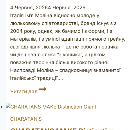
4 Червня, 2026
4 Червня, 2026
Італія Ім’я Моліна відносно молоде у
люльковому співтоваристві, бренд існує з з
2004 року, однак, як бачимо і з форми, і з
матеріалів, і з умілої адаптації прямого грейну,
сьогоднішня люлька – це не робота новачка
чи дешева люлька “з кошика”, а цілком
поважне творіння більш високого рівня.
Насправді Моліна – спадкоємиця знаменитої
італійської традиції,…
MOLINA
Читати далі
3H
CHARATAN'S