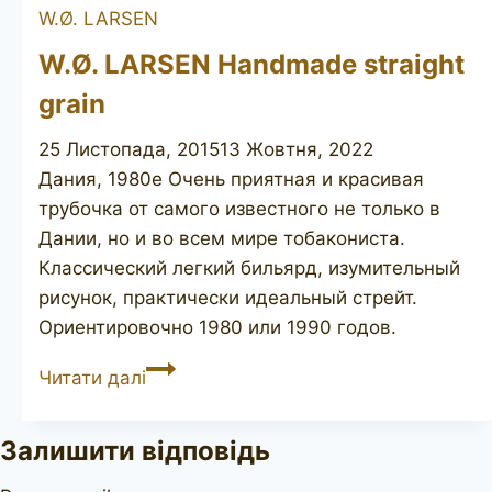
W.Ø. LARSEN
W.Ø. LARSEN Handmade straight
grain
25 Листопада, 2015
13 Жовтня, 2022
Дания, 1980е Очень приятная и красивая
трубочка от самого известного не только в
Дании, но и во всем мире тобакониста.
Классический легкий бильярд, изумительный
рисунок, практически идеальный стрейт.
Ориентировочно 1980 или 1990 годов. ​
W.Ø.
Читати далі
LARSEN
Handmade
Залишити відповідь
straight
grain