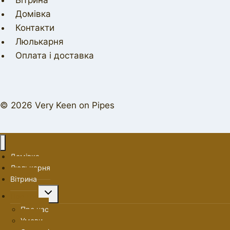
Вітрина
Домівка
Контакти
Люлькарня
Оплата і доставка
© 2026 Very Keen on Pipes
Домівка
Люлькарня
Вітрина
Перемкнути
Про нас
меню
Про нас
нащадка
Умови