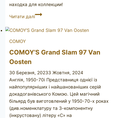
находка для коллекции!
GBD
Читати далі
Pedigree
9488
COMOY
COMOY’S Grand Slam 97 Van
Oosten
30 Березня, 2023
3 Жовтня, 2024
Англія, 1950-70і Представниця однієї із
найпопулярніших і найшанованіших серій
докадоганівського Комою. Цей магічний
більярд був виготовлений у 1950-70-х роках
(див.номенклатуру та 3-компонентну
(інкрустовану) літеру «C» на