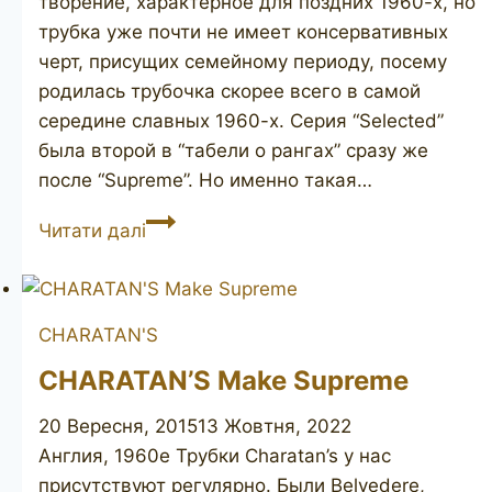
творение, характерное для поздних 1960-х, но
трубка уже почти не имеет консервативных
черт, присущих семейному периоду, посему
родилась трубочка скорее всего в самой
середине славных 1960-х. Серия “Selected”
была второй в “табели о рангах” сразу же
после “Supreme”. Но именно такая…
CHARATAN’S
Читати далі
MAKE
Selected
diamond
CHARATAN'S
shank
CHARATAN’S Make Supreme
20 Вересня, 2015
13 Жовтня, 2022
Англия, 1960е Трубки Charatan’s у нас
присутствуют регулярно. Были Belvedere,