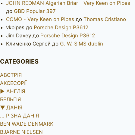
JOHN REDMAN Algerian Briar - Very Keen on Pipes
до
GBD Popular 397
COMO - Very Keen on Pipes
до
Thomas Cristiano
vkpipes
до
Porsche Design P3612
Jim Davey
до
Porsche Design P3612
Клименко Сергей
до
G. W. SIMS dublin
CATEGORIES
АВСТРІЯ
АКСЕСОРІЇ
►
АНГЛІЯ
БЕЛЬГІЯ
▼
ДАНІЯ
... РІЗНА ДАНІЯ
BEN WADE DENMARK
BJARNE NIELSEN