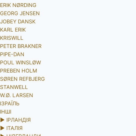
ERIK NØRDING
GEORG JENSEN
JOBEY DANSK
KARL ERIK
KRISWILL
PETER BRAKNER
PIPE-DAN
POUL WINSLØW
PREBEN HOLM
SØREN REFBJERG
STANWELL
W.Ø. LARSEN
ІЗРАЇЛЬ
ІНШІ
►
ІРЛАНДІЯ
►
ІТАЛІЯ