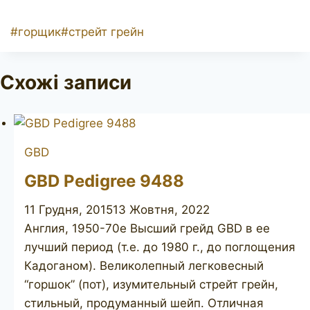
Позначки
#
горщик
#
стрейт грейн
запису:
Схожі записи
GBD
GBD Pedigree 9488
11 Грудня, 2015
13 Жовтня, 2022
Англия, 1950-70е Высший грейд GBD в ее
лучший период (т.е. до 1980 г., до поглощения
Кадоганом). Великолепный легковесный
“горшок” (пот), изумительный стрейт грейн,
стильный, продуманный шейп. Отличная