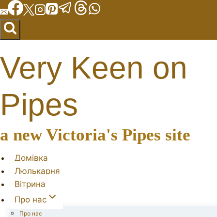
Перейти
до
вмісту
Very Keen on
Pipes
a new Victoria's Pipes site
Домівка
Люлькарня
Вітрина
Про нас
Про нас