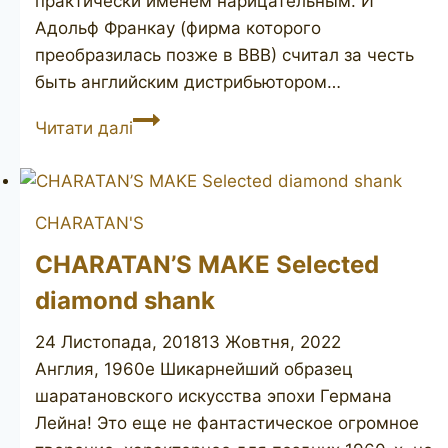
практически именем нарицательным. И
Адольф Франкау (фирма которого
преобразилась позже в ВВВ) считал за честь
быть английским дистрибьютором…
ROPP
Читати далі
Reserve
5565
CHARATAN'S
CHARATAN’S MAKE Selected
diamond shank
24 Листопада, 2018
13 Жовтня, 2022
Англия, 1960е Шикарнейший образец
шаратановского искусства эпохи Германа
Лейна! Это еще не фантастическое огромное