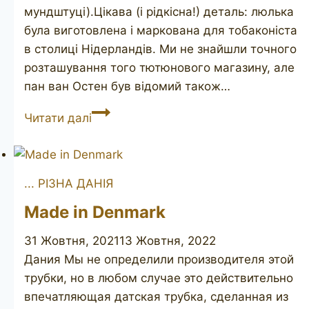
мундштуці).Цікава (і рідкісна!) деталь: люлька
була виготовлена і маркована для тобаконіста
в столиці Нідерландів. Ми не знайшли точного
розташування того тютюнового магазину, але
пан ван Остен був відомий також…
COMOY’S
Читати далі
Grand
Slam
97
... РІЗНА ДАНІЯ
Van
Oosten
Made in Denmark
31 Жовтня, 2021
13 Жовтня, 2022
Дания Мы не определили производителя этой
трубки, но в любом случае это действительно
впечатляющая датская трубка, сделанная из