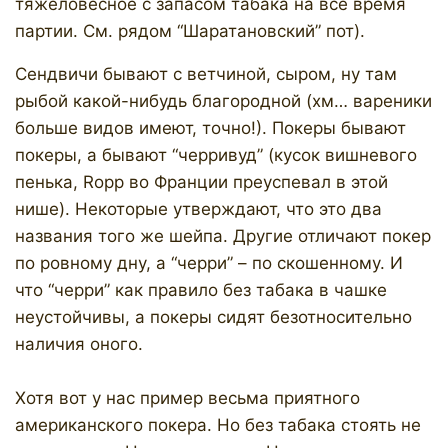
тяжеловесное с запасом табака на все время
партии. См. рядом “Шаратановский” пот).
Сендвичи бывают с ветчиной, сыром, ну там
рыбой какой-нибудь благородной (хм… вареники
больше видов имеют, точно!). Покеры бывают
покеры, а бывают “черривуд” (кусок вишневого
пенька, Ropp во Франции преуспевал в этой
нише). Некоторые утверждают, что это два
названия того же шейпа. Другие отличают покер
по ровному дну, а “черри” – по скошенному. И
что “черри” как правило без табака в чашке
неустойчивы, а покеры сидят безотносительно
наличия оного.
Хотя вот у нас пример весьма приятного
американского покера. Но без табака стоять не