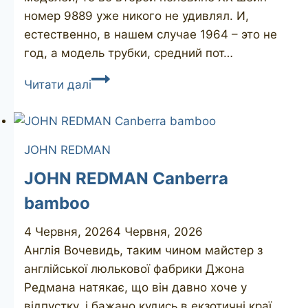
номер 9889 уже никого не удивлял. И,
естественно, в нашем случае 1964 – это не
год, а модель трубки, средний пот…
GBD
Читати далі
New
Standard
1964
JOHN REDMAN
JOHN REDMAN Canberra
bamboo
4 Червня, 2026
4 Червня, 2026
Англія Вочевидь, таким чином майстер з
англійської люлькової фабрики Джона
Редмана натякає, що він давно хоче у
відпустку, і бажано кудись в екзотичні краї.