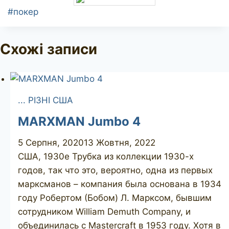
Позначки
#
покер
запису:
Схожі записи
... РІЗНІ США
MARXMAN Jumbo 4
5 Серпня, 2020
13 Жовтня, 2022
США, 1930е Трубка из коллекции 1930-х
годов, так что это, вероятно, одна из первых
марксманов – компания была основана в 1934
году Робертом (Бобом) Л. Марксом, бывшим
сотрудником William Demuth Company, и
объединилась с Mastercraft в 1953 году. Хотя в