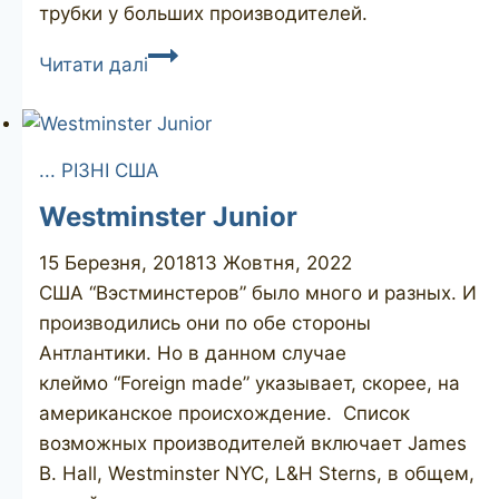
трубки у больших производителей.
ALBOURN
Читати далі
SMITH
Straight
Grain
... РІЗНІ США
Westminster Junior
15 Березня, 2018
13 Жовтня, 2022
США “Вэстминстеров” было много и разных. И
производились они по обе стороны
Антлантики. Но в данном случае
клеймо “Foreign made” указывает, скорее, на
американское происхождение. Список
возможных производителей включает James
B. Hall, Westminster NYC, L&H Sterns, в общем,