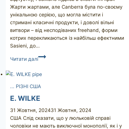
Жарти жартами, але Canberra була по-своєму
унікальною серією, що могла містити і
стримані класичні продукти, і доволі вільні
витвори – від несподіваних freehand, форми
котрих перекликаються із найбільш ефектними
Sasieni, до…
JOHN
Читати далі
REDMAN
Canberra
bamboo
... РІЗНІ США
E. WILKE
31 Жовтня, 2024
31 Жовтня, 2024
США Слід сказати, що у люльковій справі
чоловіки не мають виключної монополії, як і у