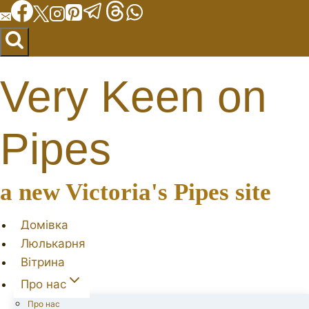
Перейти
до
вмісту
Very Keen on
Pipes
a new Victoria's Pipes site
Домівка
Люлькарня
Вітрина
Про нас
Про нас