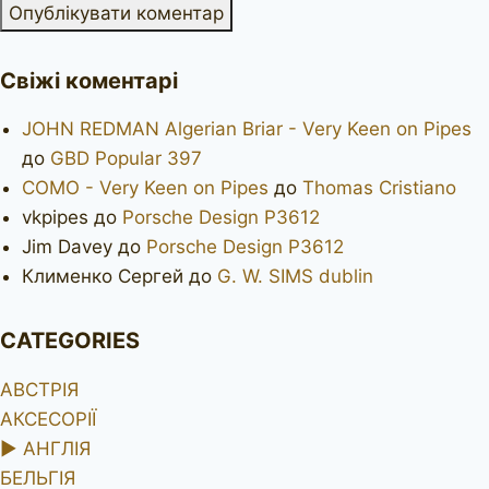
Свіжі коментарі
JOHN REDMAN Algerian Briar - Very Keen on Pipes
до
GBD Popular 397
COMO - Very Keen on Pipes
до
Thomas Cristiano
vkpipes
до
Porsche Design P3612
Jim Davey
до
Porsche Design P3612
Клименко Сергей
до
G. W. SIMS dublin
CATEGORIES
АВСТРІЯ
АКСЕСОРІЇ
►
АНГЛІЯ
БЕЛЬГІЯ