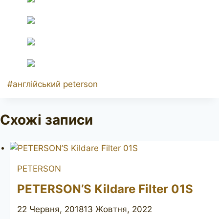
Позначки
#
англійський peterson
запису:
Схожі записи
PETERSON
PETERSON’S Kildare Filter 01S
22 Червня, 2018
13 Жовтня, 2022