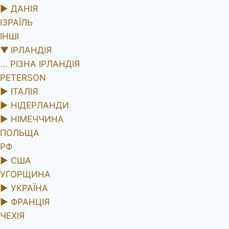
►
ДАНІЯ
ІЗРАЇЛЬ
ІНШІ
▼
ІРЛАНДІЯ
... РІЗНА ІРЛАНДІЯ
PETERSON
►
ІТАЛІЯ
►
НІДЕРЛАНДИ
►
НІМЕЧЧИНА
ПОЛЬЩА
РФ
►
США
УГОРЩИНА
►
УКРАЇНА
►
ФРАНЦІЯ
ЧЕХІЯ