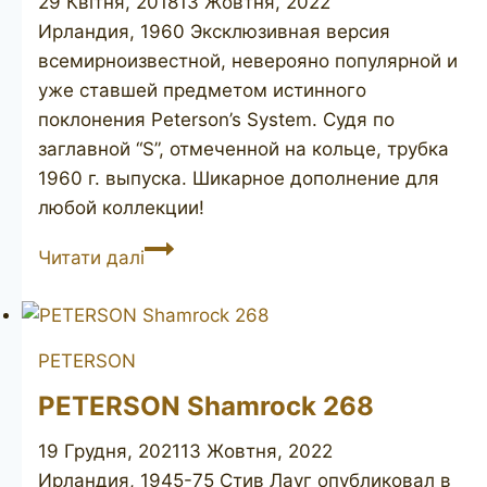
29 Квітня, 2018
13 Жовтня, 2022
Ирландия, 1960 Эксклюзивная версия
всемирноизвестной, неверояно популярной и
уже ставшей предметом истинного
поклонения Peterson’s System. Судя по
заглавной “S”, отмеченной на кольце, трубка
1960 г. выпуска. Шикарное дополнение для
любой коллекции!
PETERSON’S
Читати далі
De
Luxe
20S
PETERSON
PETERSON Shamrock 268
19 Грудня, 2021
13 Жовтня, 2022
Ирландия, 1945-75 Стив Лауг опубликовал в