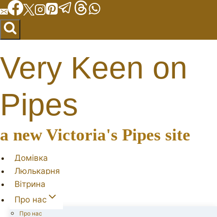
Перейти
до
вмісту
Very Keen on
Pipes
a new Victoria's Pipes site
Домівка
Люлькарня
Вітрина
Про нас
Про нас