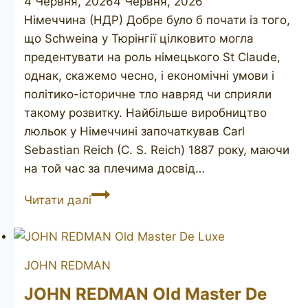
4 Червня, 2026
4 Червня, 2026
Німеччина (НДР) Добре було б почати із того,
що Schweina у Тюрінгії цілковито могла
предентувати на роль німецького St Claude,
однак, скажемо чесно, і економічні умови і
політико-історичне тло навряд чи сприяли
такому розвитку. Найбільше виробництво
люльок у Німеччині започаткував Carl
Sebastian Reich (C. S. Reich) 1887 року, маючи
на той час за плечима досвід…
HOWAL
Читати далі
Old
Briar
JOHN REDMAN
JOHN REDMAN Old Master De