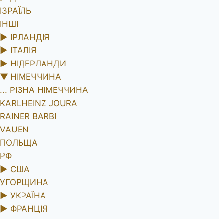
ІЗРАЇЛЬ
ІНШІ
►
ІРЛАНДІЯ
►
ІТАЛІЯ
►
НІДЕРЛАНДИ
▼
НІМЕЧЧИНА
... РІЗНА НІМЕЧЧИНА
KARLHEINZ JOURA
RAINER BARBI
VAUEN
ПОЛЬЩА
РФ
►
США
УГОРЩИНА
►
УКРАЇНА
►
ФРАНЦІЯ