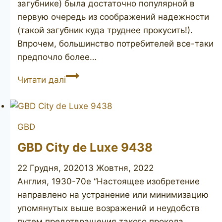
загубнике) была достаточно популярной в
первую очередь из соображений надежности
(такой загубник куда труднее прокусить!).
Впрочем, большинство потребителей все-таки
предпочло более…
CHARATAN’S
Читати далі
MAKE
Special
4
GBD
twin
bore
GBD City de Luxe 9438
22 Грудня, 2020
13 Жовтня, 2022
Англия, 1930-70е “Настоящее изобретение
направлено на устранение или минимизацию
упомянутых выше возражений и неудобств
путем предотвращения такого прокола