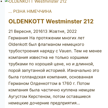
Master
... РІЗНА НІМЕЧЧИНА
De
Luxe
OLDENKOTT Westminster 212
21 Вересня, 2016
13 Жовтня, 2022
Германия На протяжении многих лет
Oldenkott был флагманом немецкого
трубостроения наряду с Vauen. Тем не менее
компания известна не только хоршими
трубками по хорошей цене, но и длинной,
порой запутанной историей. Изначально это
была голландская компания, основанная
Германом Олденкоттом в 1760 г. Потом
компания была частично куплена немцем
Аугустом Керстеном, потом оставшиеся
немецкие дочерние предприятия…