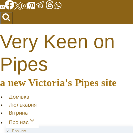
Перейти
до
вмісту
Very Keen on
Pipes
a new Victoria's Pipes site
Домівка
Люлькарня
Вітрина
Про нас
Про нас