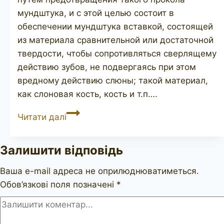
мундштука, и с этой целью состоит в
обеспечении мундштука вставкой, состоящей
из материала сравнительной или достаточной
твердости, чтобы сопротивляться сверлящему
действию зубов, не подвергаясь при этом
вредному действию слюны; такой материал,
как слоновая кость, кость и т.п….
GBD
Читати далі
City
de
Залишити відповідь
Luxe
9438
Ваша e-mail адреса не оприлюднюватиметься.
Обов’язкові поля позначені
*