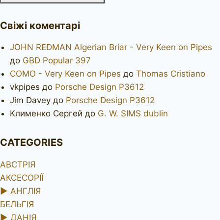
Свіжі коментарі
JOHN REDMAN Algerian Briar - Very Keen on Pipes
до
GBD Popular 397
COMO - Very Keen on Pipes
до
Thomas Cristiano
vkpipes
до
Porsche Design P3612
Jim Davey
до
Porsche Design P3612
Клименко Сергей
до
G. W. SIMS dublin
CATEGORIES
АВСТРІЯ
АКСЕСОРІЇ
►
АНГЛІЯ
БЕЛЬГІЯ
►
ДАНІЯ