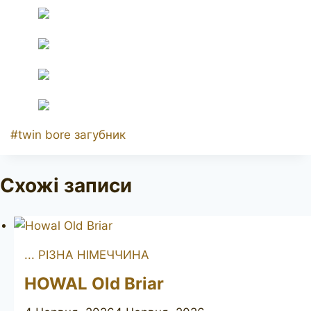
Позначки
#
twin bore загубник
запису:
Схожі записи
... РІЗНА НІМЕЧЧИНА
HOWAL Old Briar