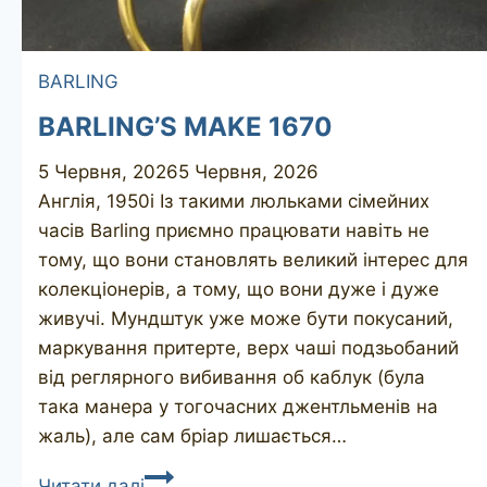
BARLING
BARLING’S MAKE 1670
5 Червня, 2026
5 Червня, 2026
Англія, 1950і Із такими люльками сімейних
часів Barling приємно працювати навіть не
тому, що вони становлять великий інтерес для
колекціонерів, а тому, що вони дуже і дуже
живучі. Мундштук уже може бути покусаний,
маркування притерте, верх чаші подзьобаний
від реглярного вибивання об каблук (була
така манера у тогочасних джентльменів на
жаль), але сам бріар лишається…
BARLING’S
Читати далі