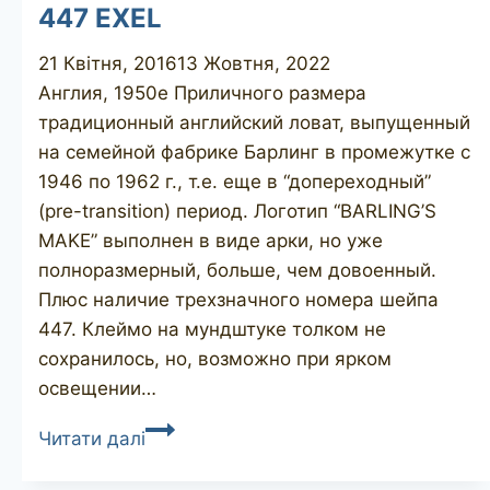
447 EXEL
21 Квітня, 2016
13 Жовтня, 2022
Англия, 1950е Приличного размера
традиционный английский ловат, выпущенный
на семейной фабрике Барлинг в промежутке с
1946 по 1962 г., т.е. еще в “допереходный”
(pre-transition) период. Логотип “BARLING’S
MAKE” выполнен в виде арки, но уже
полноразмерный, больше, чем довоенный.
Плюс наличие трехзначного номера шейпа
447. Клеймо на мундштуке толком не
сохранилось, но, возможно при ярком
освещении…
BARLING’S
Читати далі
MAKE
Ye