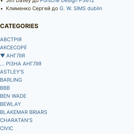
Jim Davey
до
Porsche Design P3612
Клименко Сергей
до
G. W. SIMS dublin
CATEGORIES
АВСТРІЯ
АКСЕСОРІЇ
▼
АНГЛІЯ
... РІЗНА АНГЛІЯ
ASTLEY'S
BARLING
BBB
BEN WADE
BEWLAY
BLAKEMAR BRIARS
CHARATAN'S
CIVIC