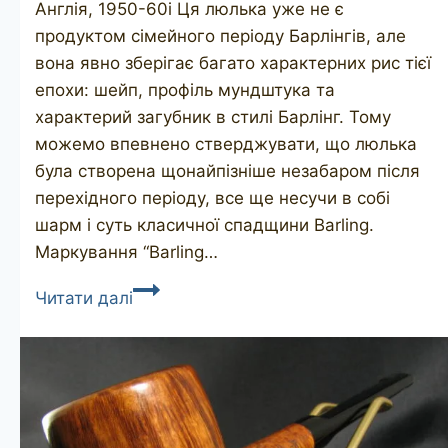
Англія, 1950-60і Ця люлька уже не є
продуктом сімейного періоду Барлінгів, але
вона явно зберігає багато характерних рис тієї
епохи: шейп, профіль мундштука та
характерий загубник в стилі Барлінг. Тому
можемо впевнено стверджувати, що люлька
була створена щонайпізніше незабаром після
перехідного періоду, все ще несучи в собі
шарм і суть класичної спадщини Barling.
Маркування “Barling…
BARLING
Читати далі
3229