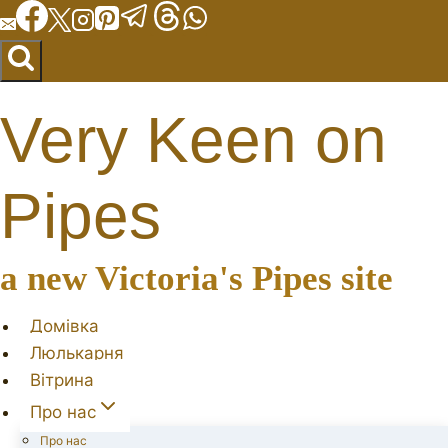
Перейти
до
вмісту
Very Keen on
Pipes
a new Victoria's Pipes site
Домівка
Люлькарня
Вітрина
Про нас
Про нас