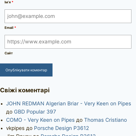
Ім’я
*
Email
*
Сайт
Свіжі коментарі
JOHN REDMAN Algerian Briar - Very Keen on Pipes
до
GBD Popular 397
COMO - Very Keen on Pipes
до
Thomas Cristiano
vkpipes
до
Porsche Design P3612