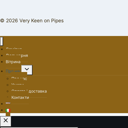
© 2026 Very Keen on Pipes
Домівка
Люлькарня
Вітрина
Перемкнути
Про нас
меню
Про нас
нащадка
Умови
Оплата і доставка
Контакти