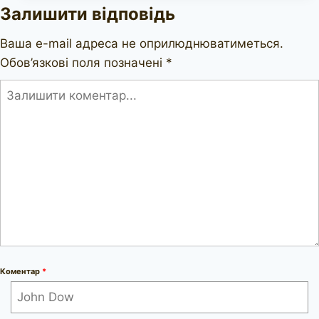
Залишити відповідь
Olde
Wood
Ваша e-mail адреса не оприлюднюватиметься.
447
Обов’язкові поля позначені
*
EXEL
Коментар
*