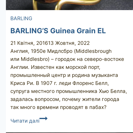
BARLING
BARLING’S Guinea Grain EL
21 Квітня, 2016
13 Жовтня, 2022
Англия, 1950е Мидлсбро (Middlesbrough
или Middlesbro) – городок на северо-востоке
Англии. Известен как морской порт,
промышленный центр и родина музыканта
Криса Ри. В 1907 г. леди Флоренс Белл,
супруга местного промышленника Хью Белла,
задалась вопросом, почему жители города
так много времени проводят в пабах?
BARLING’S
Читати далі
Guinea