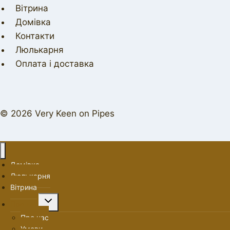
Вітрина
Домівка
Контакти
Люлькарня
Оплата і доставка
© 2026 Very Keen on Pipes
Домівка
Люлькарня
Вітрина
Перемкнути
Про нас
меню
Про нас
нащадка
Умови