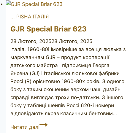
... РІЗНА ІТАЛІЯ
GJR Special Briar 623
28 Лютого, 2025
28 Лютого, 2025
Італія, 1960-80і Імовірніше за все ця люлька з
маркуванням GJR – продукт кооперації
датського майстра і підприємця Георга
Єнсена (GJ) і Італійської люлькової фабрики
Россі (R) орієнтовно 1960-80х років. З одного
боку з таким скошеним верхом чаші дизайн
справді виглядає трохи по-датськи. З іншого
боку у таблиці шейпів Россі 620-і номери
відповідають якраз класичним бентовим…
GJR
Читати далі
Special