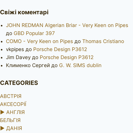
Свіжі коментарі
JOHN REDMAN Algerian Briar - Very Keen on Pipes
до
GBD Popular 397
COMO - Very Keen on Pipes
до
Thomas Cristiano
vkpipes
до
Porsche Design P3612
Jim Davey
до
Porsche Design P3612
Клименко Сергей
до
G. W. SIMS dublin
CATEGORIES
АВСТРІЯ
АКСЕСОРІЇ
►
АНГЛІЯ
БЕЛЬГІЯ
►
ДАНІЯ