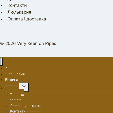
Контакти
Люлькарня
Оплата і доставка
© 2026 Very Keen on Pipes
Домівка
Люлькарня
Вітрина
Перемкнути
Про нас
меню
Про нас
нащадка
Умови
Оплата і доставка
Контакти