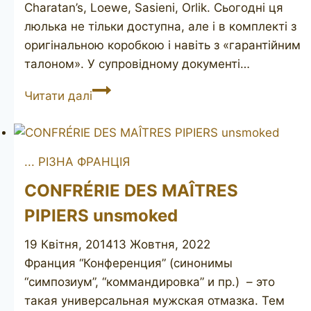
Charatan’s, Loewe, Sasieni, Orlik. Сьогодні ця
люлька не тільки доступна, але і в комплекті з
оригінальною коробкою і навіть з «гарантійним
талоном». У супровідному документі…
BEWLAY
Читати далі
Bewy
... РІЗНА ФРАНЦІЯ
CONFRÉRIE DES MAÎTRES
PIPIERS unsmoked
19 Квітня, 2014
13 Жовтня, 2022
Франция “Конференция” (синонимы
“симпозиум”, “коммандировка” и пр.) – это
такая универсальная мужская отмазка. Тем