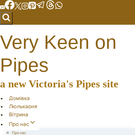
Перейти
до
вмісту
Very Keen on
Pipes
a new Victoria's Pipes site
Домівка
Люлькарня
Вітрина
Про нас
Про нас