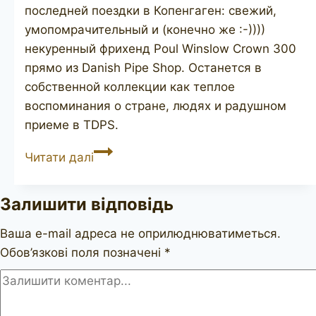
последней поездки в Копенгаген: свежий,
умопомрачительный и (конечно же :-))))
некуренный фрихенд Poul Winslow Crown 300
прямо из Danish Pipe Shop. Останется в
собственной коллекции как теплое
воспоминания о стране, людях и радушном
приеме в TDPS.
POUL
Читати далі
WINSLØW
Crown
Залишити відповідь
300
Ваша e-mail адреса не оприлюднюватиметься.
Обов’язкові поля позначені
*