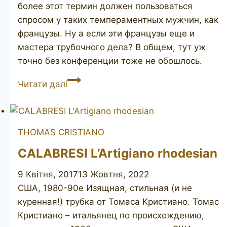
более этот термин должен пользоваться
спросом у таких темпераментных мужчин, как
французы. Ну а если эти французы еще и
мастера трубочного дела? В общем, тут уж
точно без конференции тоже не обошлось.
CONFRÉRIE
Читати далі
DES
MAÎTRES
PIPIERS
THOMAS CRISTIANO
unsmoked
CALABRESI L’Artigiano rhodesian
9 Квітня, 2017
13 Жовтня, 2022
США, 1980-90е Изящная, стильная (и не
куренная!) трубка от Томаса Кристиано. Томас
Кристиано – итальянец по происхождению,