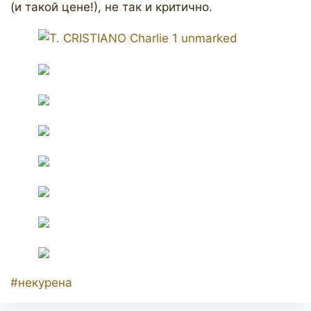
(и такой цене!), не так и критично.
Позначки
#
некурена
запису: