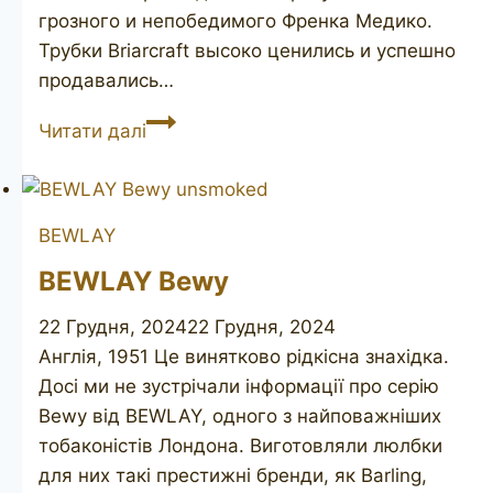
грозного и непобедимого Френка Медико.
Трубки Briarcraft высоко ценились и успешно
продавались…
BRIARCRAFT
Читати далі
Sterling
Hall
65
BEWLAY
unsmoked
BEWLAY Bewy
22 Грудня, 2024
22 Грудня, 2024
Англія, 1951 Це винятково рідкісна знахідка.
Досі ми не зустрічали інформації про серію
Bewy від BEWLAY, одного з найповажніших
тобаконістів Лондона. Виготовляли люлбки
для них такі престижні бренди, як Barling,