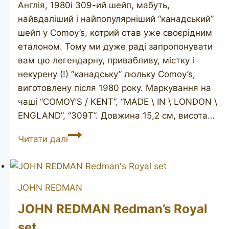
Англія, 1980і 309-ий шейп, мабуть,
найвдаліший і найпопулярніший “канадський”
шейп у Comoy’s, котрий став уже своєрідним
еталоном. Тому ми дуже раді запропонувати
вам цю легендарну, привабливу, містку і
некурену (!) “канадську” люльку Comoy’s,
виготовлену після 1980 року. Маркування на
чаші “COMOY’S / KENT”, “MADE \ IN \ LONDON \
ENGLAND”, “309T”. Довжина 15,2 см, висота…
COMOY’S
Читати далі
Kent
309T
JOHN REDMAN
JOHN REDMAN Redman’s Royal
set