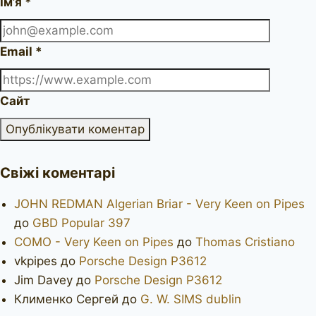
Ім’я
*
Email
*
Сайт
Свіжі коментарі
JOHN REDMAN Algerian Briar - Very Keen on Pipes
до
GBD Popular 397
COMO - Very Keen on Pipes
до
Thomas Cristiano
vkpipes
до
Porsche Design P3612
Jim Davey
до
Porsche Design P3612
Клименко Сергей
до
G. W. SIMS dublin