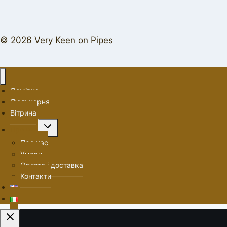
© 2026 Very Keen on Pipes
Домівка
Люлькарня
Вітрина
Перемкнути
Про нас
меню
Про нас
нащадка
Умови
Оплата і доставка
Контакти