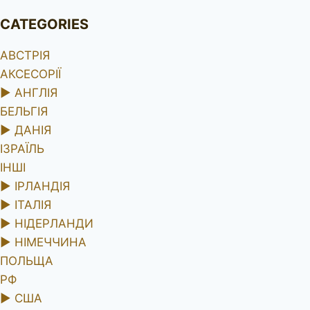
CATEGORIES
АВСТРІЯ
АКСЕСОРІЇ
►
АНГЛІЯ
БЕЛЬГІЯ
►
ДАНІЯ
ІЗРАЇЛЬ
ІНШІ
►
ІРЛАНДІЯ
►
ІТАЛІЯ
►
НІДЕРЛАНДИ
►
НІМЕЧЧИНА
ПОЛЬЩА
РФ
►
США