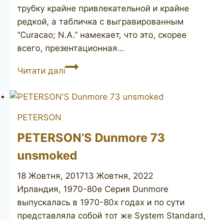
трубку крайне привлекательной и крайне
редкой, а табличка с выгравированным
“Curacao; N.A.” намекает, что это, скорее
всего, презентационная…
HARDCASTLE’S
Читати далі
192
Curacao;
N.
PETERSON
A.
(unsmoked)
PETERSON’S Dunmore 73
unsmoked
18 Жовтня, 2017
13 Жовтня, 2022
Ирландия, 1970-80е Серия Dunmore
выпускалась в 1970-80х годах и по сути
представляла собой тот же System Standard,