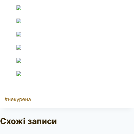
Позначки
#
некурена
запису:
Схожі записи