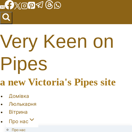
Перейти
до
вмісту
Very Keen on
Pipes
a new Victoria's Pipes site
Домівка
Люлькарня
Вітрина
Про нас
Про нас