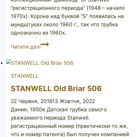
“регистрационного периода” (1948 – начало
1970х). Корона над буквой “S” появилась на
мундштуках около 1960 г., так что трубка
однозначно из 1960х.
STANWELL
Читати далі
Hand
Made
87R
STANWELL
STANWELL Old Briar 506
22 Червня, 2018
13 Жовтня, 2022
Дания, 1950е Датская трубка самого
уважаемого периода Stanwell.
регистрационный номер (практически то же,
что и номер патента) был получен компанией