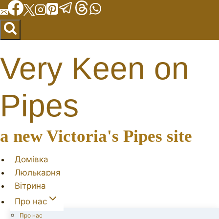
Перейти
до
вмісту
Very Keen on
Pipes
a new Victoria's Pipes site
Домівка
Люлькарня
Вітрина
Про нас
Про нас