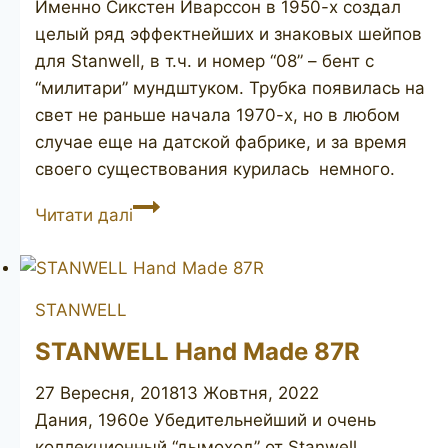
Именно Сикстен Иварссон в 1950-х создал
целый ряд эффектнейших и знаковых шейпов
для Stanwell, в т.ч. и номер “08” – бент с
“милитари” мундштуком. Трубка появилась на
свет не раньше начала 1970-х, но в любом
случае еще на датской фабрике, и за время
своего существования курилась ​ немного.
STANWELL
Читати далі
De
Luxe
08
STANWELL
STANWELL Hand Made 87R
27 Вересня, 2018
13 Жовтня, 2022
Дания, 1960е Убедительнейший и очень
коллекционный “дымоход” от Stanwell