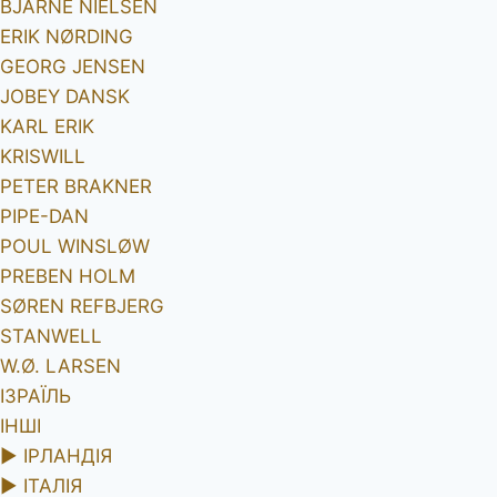
BJARNE NIELSEN
ERIK NØRDING
GEORG JENSEN
JOBEY DANSK
KARL ERIK
KRISWILL
PETER BRAKNER
PIPE-DAN
POUL WINSLØW
PREBEN HOLM
SØREN REFBJERG
STANWELL
W.Ø. LARSEN
ІЗРАЇЛЬ
ІНШІ
►
ІРЛАНДІЯ
►
ІТАЛІЯ