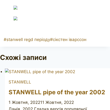
Позначки
#
stanwell regd періоду
#
сікстен іварссон
запису:
Схожі записи
STANWELL
STANWELL pipe of the year 2002
1 Жовтня, 2022
11 Жовтня, 2022
Данія, 2002 Гладка версія популярної