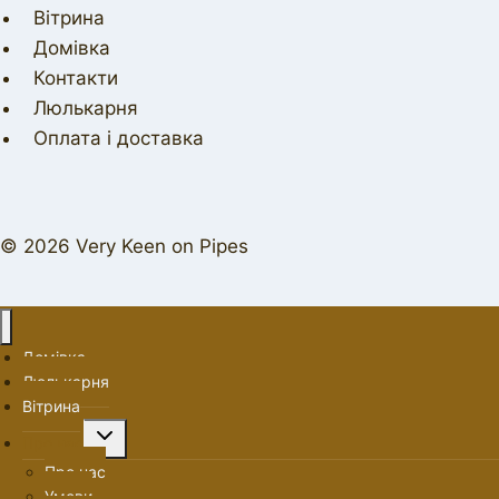
Вітрина
Домівка
Контакти
Люлькарня
Оплата і доставка
© 2026 Very Keen on Pipes
Домівка
Люлькарня
Вітрина
Перемкнути
Про нас
меню
Про нас
нащадка
Умови