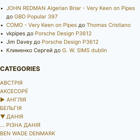
JOHN REDMAN Algerian Briar - Very Keen on Pipes
до
GBD Popular 397
COMO - Very Keen on Pipes
до
Thomas Cristiano
vkpipes
до
Porsche Design P3612
Jim Davey
до
Porsche Design P3612
Клименко Сергей
до
G. W. SIMS dublin
CATEGORIES
АВСТРІЯ
АКСЕСОРІЇ
►
АНГЛІЯ
БЕЛЬГІЯ
▼
ДАНІЯ
... РІЗНА ДАНІЯ
BEN WADE DENMARK