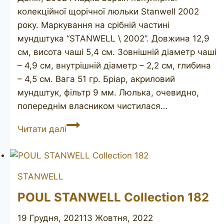
колекційної щорічної люльки Stanwell 2002
року. Маркування на срібній частині
мундштука “STANWELL \ 2002”. Довжина 12,9
см, висота чаші 5,4 см. Зовнішній діаметр чаші
– 4,9 см, внутрішній діаметр – 2,2 см, глибина
– 4,5 см. Вага 51 гр. Бріар, акриловий
мундштук, фільтр 9 мм. Люлька, очевидно,
попереднім власником чистилася…
STANWELL
Читати далі
pipe
of
the
STANWELL
year
2002
POUL STANWELL Collection 182
19 Грудня, 2021
13 Жовтня, 2022