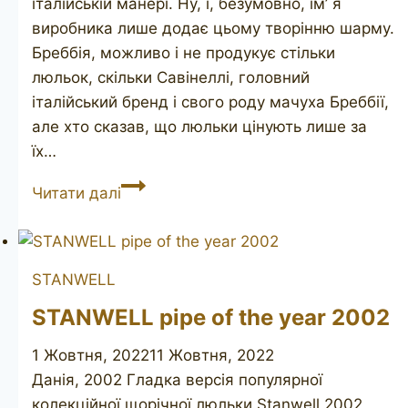
італійській манері. Ну, і, безумовно, ім’ я
виробника лише додає цьому творінню шарму.
Бреббія, можливо і не продукує стільки
люльок, скільки Савінеллі, головний
італійський бренд і свого роду мачуха Бреббії,
але хто сказав, що люльки цінують лише за
їх…
BREBBIA
Читати далі
Calabash
Argento
2
STANWELL
STANWELL pipe of the year 2002
1 Жовтня, 2022
11 Жовтня, 2022
Данія, 2002 Гладка версія популярної
колекційної щорічної люльки Stanwell 2002