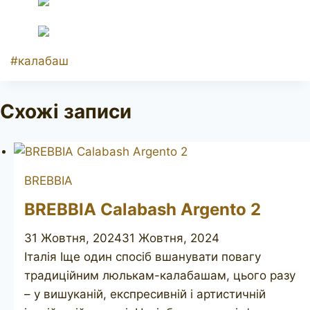
Позначки
#
калабаш
запису:
Схожі записи
BREBBIA
BREBBIA Calabash Argento 2
31 Жовтня, 2024
31 Жовтня, 2024
Італія Іще один спосіб вшанувати повагу
традиційним люлькам-калабашам, цього разу
– у вишуканій, експресивній і артистичній