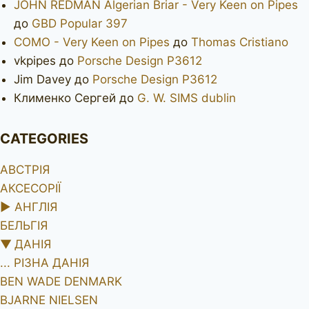
JOHN REDMAN Algerian Briar - Very Keen on Pipes
до
GBD Popular 397
COMO - Very Keen on Pipes
до
Thomas Cristiano
vkpipes
до
Porsche Design P3612
Jim Davey
до
Porsche Design P3612
Клименко Сергей
до
G. W. SIMS dublin
CATEGORIES
АВСТРІЯ
АКСЕСОРІЇ
►
АНГЛІЯ
БЕЛЬГІЯ
▼
ДАНІЯ
... РІЗНА ДАНІЯ
BEN WADE DENMARK
BJARNE NIELSEN