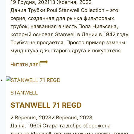
19 Грудня, 2021
13 Жовтня, 2022
Дания Трубки Poul Stanwell Collection – это
серия, созданная для рынка фильтровых
трубок, названная в честь Пола Нильсена,
который основал Stanwell в Дании в 1942 году.
Трубка не продается. Просто пример замены
мундштука для старого друга и покупателя.
POUL
Читати далі
STANWELL
Collection
182
STANWELL
STANWELL 71 REGD
2 Вересня, 2023
2 Вересня, 2023
Данія, 1960і Стара та добре збережена
люлька Stanwell, яку ми можемо досить точно