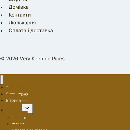
Домівка
Контакти
Люлькарня
Оплата і доставка
© 2026 Very Keen on Pipes
Домівка
Люлькарня
Вітрина
Перемкнути
Про нас
меню
Про нас
нащадка
Умови