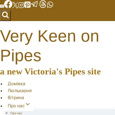
Перейти
до
вмісту
Very Keen on
Pipes
a new Victoria's Pipes site
Домівка
Люлькарня
Вітрина
Про нас
Про нас