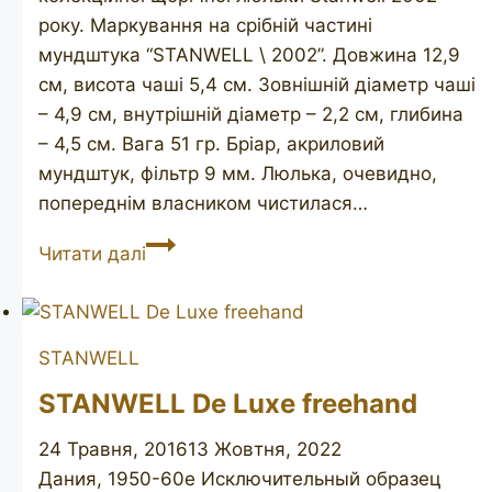
року. Маркування на срібній частині
мундштука “STANWELL \ 2002”. Довжина 12,9
см, висота чаші 5,4 см. Зовнішній діаметр чаші
– 4,9 см, внутрішній діаметр – 2,2 см, глибина
– 4,5 см. Вага 51 гр. Бріар, акриловий
мундштук, фільтр 9 мм. Люлька, очевидно,
попереднім власником чистилася…
STANWELL
Читати далі
pipe
of
the
STANWELL
year
2002
STANWELL De Luxe freehand
24 Травня, 2016
13 Жовтня, 2022
Дания, 1950-60е Исключительный образец