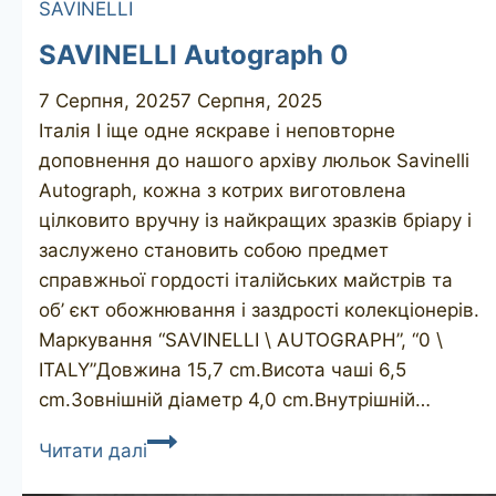
SAVINELLI
SAVINELLI Autograph 0
7 Серпня, 2025
7 Серпня, 2025
Італія І іще одне яскраве і неповторне
доповнення до нашого архіву люльок Savinelli
Autograph, кожна з котрих виготовлена
цілковито вручну із найкращих зразків бріару і
заслужено становить собою предмет
справжньої гордості італійських майстрів та
об’ єкт обожнювання і заздрості колекціонерів.
Маркування “SAVINELLI \ AUTOGRAPH”, “0 \
ITALY”Довжина 15,7 cm.Висота чаші 6,5
cm.Зовнішній діаметр 4,0 cm.Внутрішній…
SAVINELLI
Читати далі
Autograph