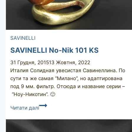
SAVINELLI
SAVINELLI No-Nik 101 KS
31 Грудня, 2015
13 Жовтня, 2022
Италия Солидная увесистая Савинеллина. По
сути та же самая “Милано”, но адаптирована
под 9 мм. фильтр. Отсюда и название серии –
“Ноу-Никотин”. 🙂
SAVINELLI
Читати далі
No-
Nik
101