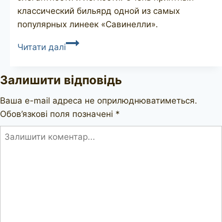
классический бильярд одной из самых
популярных линеек «Савинелли».
SAVINELLI
Читати далі
de
luxe
Залишити відповідь
MILANO
111
Ваша e-mail адреса не оприлюднюватиметься.
Обов’язкові поля позначені
*