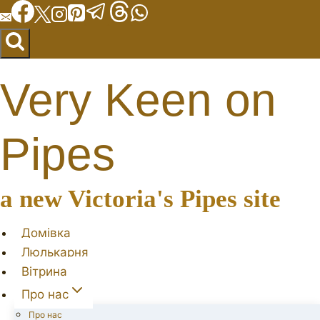
Перейти
до
вмісту
Very Keen on
Pipes
a new Victoria's Pipes site
Домівка
Люлькарня
Вітрина
Про нас
Про нас