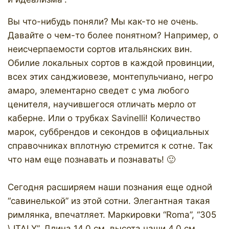
Вы что-нибудь поняли? Мы как-то не очень.
Давайте о чем-то более понятном? Например, о
неисчерпаемости сортов итальянских вин.
Обилие локальных сортов в каждой провинции,
всех этих санджиовезе, монтепульчиано, негро
амаро, элементарно сведет с ума любого
ценителя, научившегося отличать мерло от
каберне. Или о трубках Savinelli! Количество
марок, суббрендов и секондов в официальных
справочниках вплотную стремится к сотне. Так
что нам еще познавать и познавать! 🙂
Сегодня расширяем наши познания еще одной
“савинелькой” из этой сотни. Элегантная такая
римлянка, впечатляет. Маркировки “Roma”, “305
\ ITALY”. Длина 14,0 см, высота чаши 4,0 см.