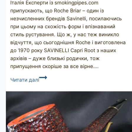
Італія Експерти із smokingpipes.com
припускають, що Roche Briar – один із
незчисленних брендів Savinelli, посилаючись
при цьому на схожість форм і впізнаваний
стиль рустування. Що ж, у нас теж виникло
відчуття, що сьогоднішня Roche і виготовлена
до 1970 року SAVINELLI Capri Root з наших
архівів – дуже близькі родички, тож
припущення скоріше за все вірне….
Roche
Читати далі
Briar