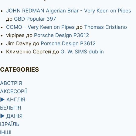
JOHN REDMAN Algerian Briar - Very Keen on Pipes
до
GBD Popular 397
COMO - Very Keen on Pipes
до
Thomas Cristiano
vkpipes
до
Porsche Design P3612
Jim Davey
до
Porsche Design P3612
Клименко Сергей
до
G. W. SIMS dublin
CATEGORIES
АВСТРІЯ
АКСЕСОРІЇ
►
АНГЛІЯ
БЕЛЬГІЯ
►
ДАНІЯ
ІЗРАЇЛЬ
ІНШІ