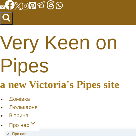
Перейти
до
вмісту
Very Keen on
Pipes
a new Victoria's Pipes site
Домівка
Люлькарня
Вітрина
Про нас
Про нас