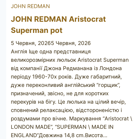
JOHN REDMAN
JOHN REDMAN Aristocrat
Superman pot
5 Червня, 2026
5 Червня, 2026
Англія Іще одна представниця
великорозмірних люльок Aristocrat Superman
від компанії Джона Редманана із Лондона
періоду 1960-70х років. Дуже габаритний,
дуже переконливий англійський “горщик”,
призначений, звісно, не для коротких
перекурів на бігу. Це люлька на цілий вечір,
сповнений релаксацією, відстороненістю і
роздумами про вічне. Маркування “Aristocrat \
LONDON MADE”, “SUPERMAN \ MADE IN
ENGLAND”Довжина 14,8 cm.Висота…