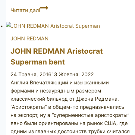
JOHN
Читати далі
REDMAN
Aristocrat
Superman
JOHN REDMAN
pot
JOHN REDMAN Aristocrat
Superman bent
24 Травня, 2016
13 Жовтня, 2022
Англия Впечатляющий и изысканными
формами и незаурядным размером
классический бильярд от Джона Редмана.
“Аристократы” в общем-то предназначались
на экспорт, ну а “суперменистые аристократы”
явно были ориентированы на рынок США, где
одним из главных достоинств трубки считался