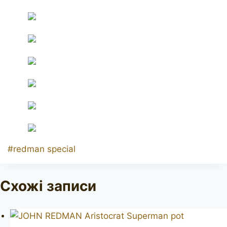
Позначки
#
redman special
запису:
Схожі записи