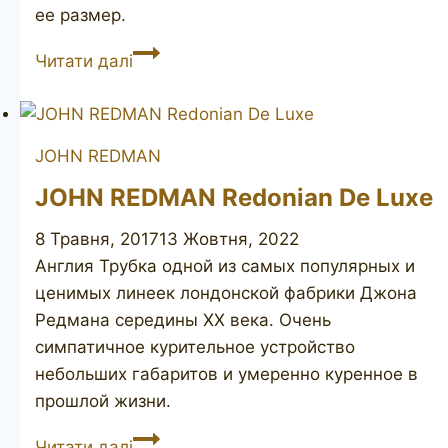
ее размер.
JOHN
Читати далі
REDMAN
Aristocrat
Superman
JOHN REDMAN
bent
JOHN REDMAN Redonian De Luxe
8 Травня, 2017
13 Жовтня, 2022
Англия Трубка одной из самых популярных и
ценимых линеек лондонской фабрики Джона
Редмана середины ХХ века. Очень
симпатичное курительное устройство
небольших габаритов и умеренно куренное в
прошлой жизни.
JOHN
Читати далі