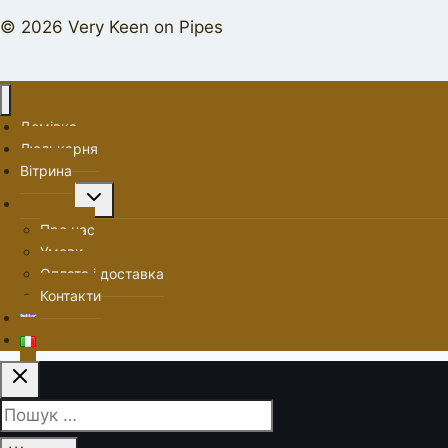
© 2026 Very Keen on Pipes
Домівка
Люлькарня
Вітрина
Перемкнути
Про нас
меню
Про нас
нащадка
Умови
Оплата і доставка
Контакти
Пошук: