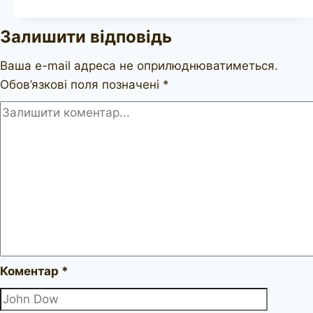
REDMAN
Redonian
Залишити відповідь
De
Luxe
Ваша e-mail адреса не оприлюднюватиметься.
poker
Обов’язкові поля позначені
*
Коментар
*