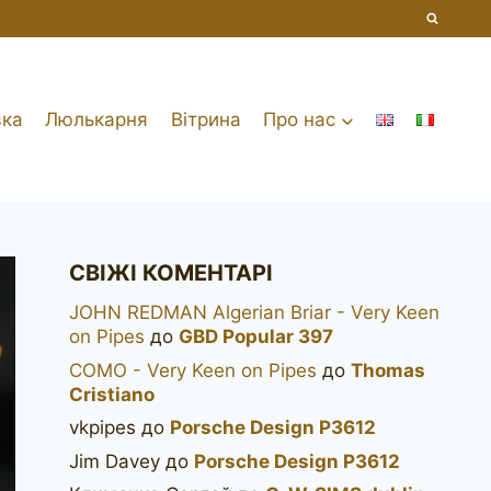
вка
Люлькарня
Вітрина
Про нас
СВІЖІ КОМЕНТАРІ
JOHN REDMAN Algerian Briar - Very Keen
on Pipes
до
GBD Popular 397
COMO - Very Keen on Pipes
до
Thomas
Cristiano
vkpipes
до
Porsche Design P3612
Jim Davey
до
Porsche Design P3612