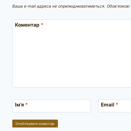
Ваша e-mail адреса не оприлюднюватиметься.
Обов’язкові
Коментар
*
Ім’я
*
Email
*