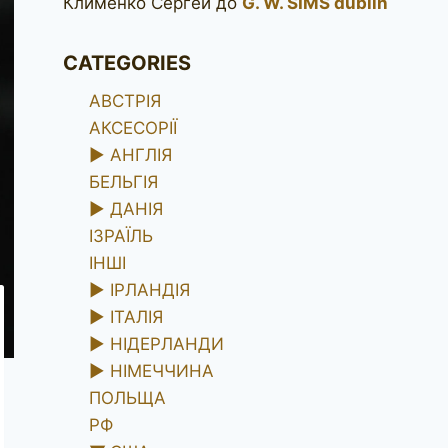
Клименко Сергей
до
G. W. SIMS dublin
CATEGORIES
АВСТРІЯ
АКСЕСОРІЇ
►
АНГЛІЯ
БЕЛЬГІЯ
►
ДАНІЯ
ІЗРАЇЛЬ
ІНШІ
►
ІРЛАНДІЯ
►
ІТАЛІЯ
►
НІДЕРЛАНДИ
►
НІМЕЧЧИНА
ПОЛЬЩА
РФ