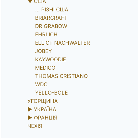
▼
США
... РІЗНІ США
BRIARCRAFT
DR GRABOW
EHRLICH
ELLIOT NACHWALTER
JOBEY
KAYWOODIE
MEDICO
THOMAS CRISTIANO
WDC
YELLO-BOLE
УГОРЩИНА
►
УКРАЇНА
►
ФРАНЦІЯ
ЧЕХІЯ