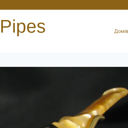
 Pipes
Домі