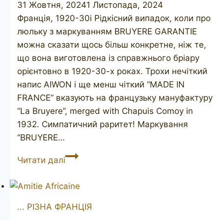
31 Жовтня, 2024
1 Листопада, 2024
Франція, 1920-30і Рідкісний випадок, коли про
люльку з маркуванням BRUYERE GARANTIE
можна сказати щось більш конкретне, ніж те,
що вона виготовлена із справжнього бріару
орієнтовно в 1920-30-х роках. Трохи нечіткий
напис AIWON і ще менш чіткий “MADE IN
FRANCE” вказують на французьку мануфактуру
“La Bruyere”, merged with Chapuis Comoy in
1932. Симпатичний раритет! Маркування
“BRUYERE…
AIWON
Читати далі
Bruyere
Garantie
... РІЗНА ФРАНЦІЯ