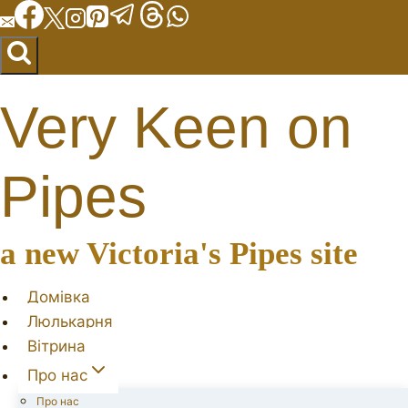
Перейти
до
вмісту
Very Keen on
Pipes
a new Victoria's Pipes site
Домівка
Люлькарня
Вітрина
Про нас
Про нас