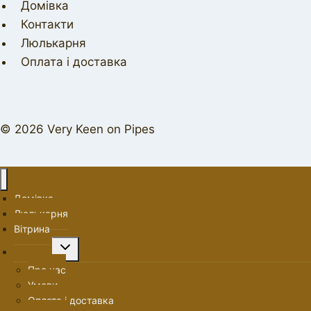
Домівка
Контакти
Люлькарня
Оплата і доставка
© 2026 Very Keen on Pipes
Домівка
Люлькарня
Вітрина
Перемкнути
Про нас
меню
Про нас
нащадка
Умови
Оплата і доставка