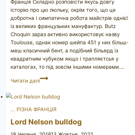
Франція Складно розповісти якусь довгу
історію про цю люльку, окрім того, що це
добротна і симпатична робота майстрів однієї
із великих французьких мануфактур. Butz
Choquin зараз активно використовує назву
Toulouse, однак номер шейпа 451 у них більш-
меш класичний бент, а подібний більярд із
квадратним чубуком якщо і трапляєтсья у
каталогах, то під зовсім іншими номерами….
TOULOUSE
Читати далі
... РІЗНА ФРАНЦІЯ
Lord Nelson bulldog
18 Червня, 2018
13 Жовтня, 2022