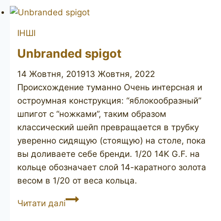
ВС
(JAVA
ІНШІ
MOSCOW
top
Unbranded spigot
grade)
14 Жовтня, 2019
13 Жовтня, 2022
Происхождение туманно Очень интерсная и
остроумная конструкция: “яблокообразный”
шпигот с “ножками”, таким образом
классический шейп превращается в трубку
уверенно сидящую (стоящую) на столе, пока
вы доливаете себе бренди. 1/20 14K G.F. на
кольце обозначает слой 14-каратного золота
весом в 1/20 от веса кольца.
Unbranded
Читати далі
spigot