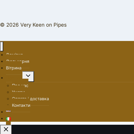
© 2026 Very Keen on Pipes
Домівка
Люлькарня
Вітрина
Перемкнути
Про нас
меню
Про нас
нащадка
Умови
Оплата і доставка
Контакти