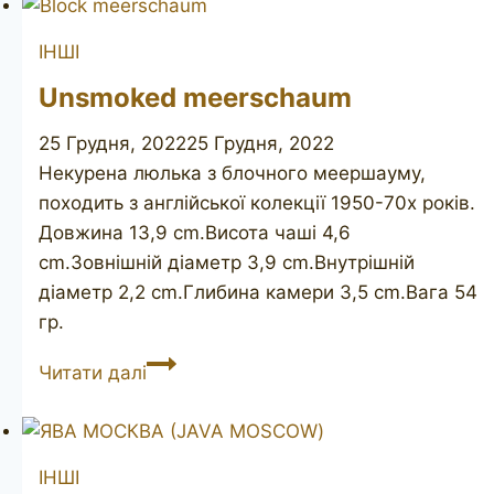
ІНШІ
Unsmoked meerschaum
25 Грудня, 2022
25 Грудня, 2022
Некурена люлька з блочного меершауму,
походить з англійської колекції 1950-70х років.
Довжина 13,9 cm.Висота чаші 4,6
cm.Зовнішній діаметр 3,9 cm.Внутрішній
діаметр 2,2 cm.Глибина камери 3,5 cm.Вага 54
гр.
Unsmoked
Читати далі
meerschaum
ІНШІ