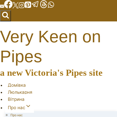
Перейти
до
вмісту
Very Keen on
Pipes
a new Victoria's Pipes site
Домівка
Люлькарня
Вітрина
Про нас
Про нас