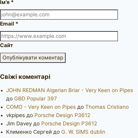
Ім’я
*
Email
*
Сайт
Свіжі коментарі
JOHN REDMAN Algerian Briar - Very Keen on Pipes
до
GBD Popular 397
COMO - Very Keen on Pipes
до
Thomas Cristiano
vkpipes
до
Porsche Design P3612
Jim Davey
до
Porsche Design P3612
Клименко Сергей
до
G. W. SIMS dublin