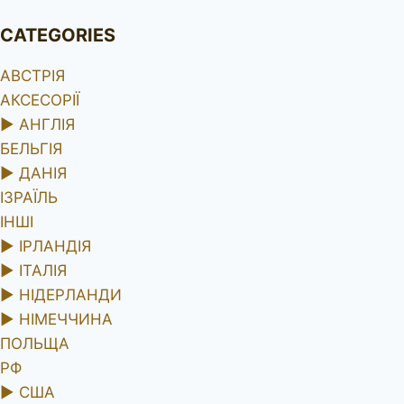
CATEGORIES
АВСТРІЯ
АКСЕСОРІЇ
►
АНГЛІЯ
БЕЛЬГІЯ
►
ДАНІЯ
ІЗРАЇЛЬ
ІНШІ
►
ІРЛАНДІЯ
►
ІТАЛІЯ
►
НІДЕРЛАНДИ
►
НІМЕЧЧИНА
ПОЛЬЩА
РФ
►
США