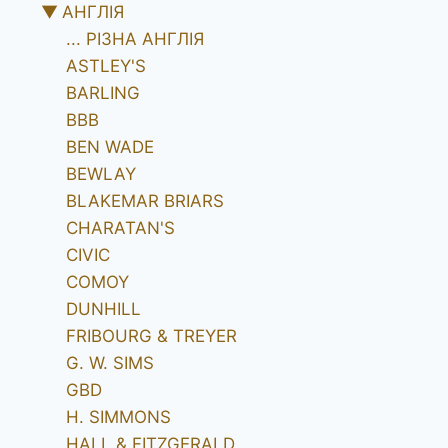
▼
АНГЛІЯ
... РІЗНА АНГЛІЯ
ASTLEY'S
BARLING
BBB
BEN WADE
BEWLAY
BLAKEMAR BRIARS
CHARATAN'S
CIVIC
COMOY
DUNHILL
FRIBOURG & TREYER
G. W. SIMS
GBD
H. SIMMONS
HALL & FITZGERALD