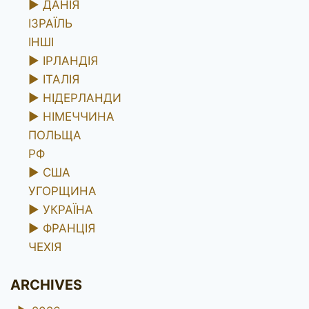
►
ДАНІЯ
ІЗРАЇЛЬ
ІНШІ
►
ІРЛАНДІЯ
►
ІТАЛІЯ
►
НІДЕРЛАНДИ
►
НІМЕЧЧИНА
ПОЛЬЩА
РФ
►
США
УГОРЩИНА
►
УКРАЇНА
►
ФРАНЦІЯ
ЧЕХІЯ
ARCHIVES