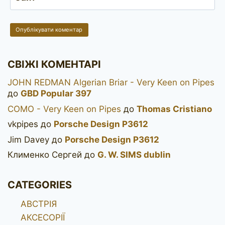
СВІЖІ КОМЕНТАРІ
JOHN REDMAN Algerian Briar - Very Keen on Pipes
до
GBD Popular 397
COMO - Very Keen on Pipes
до
Thomas Cristiano
vkpipes
до
Porsche Design P3612
Jim Davey
до
Porsche Design P3612
Клименко Сергей
до
G. W. SIMS dublin
CATEGORIES
АВСТРІЯ
АКСЕСОРІЇ