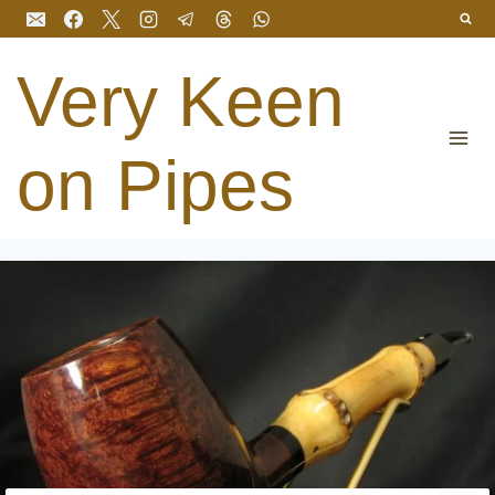
Перейти
до
вмісту
Very Keen
on Pipes