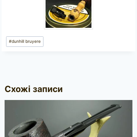
Позначки
#
dunhill bruyere
запису:
Схожі записи