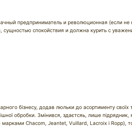
чный предприниматель и революционная (если не ку
, сущностью спокойствия и должна курить с уважен
рного бізнесу, додав люльки до асортименту своїх то
інішної обробки. Змінився, здаєтсяь, лише підрядник
марками Chacom, Jeantet, Vuillard, Lacroix і Ropp), 