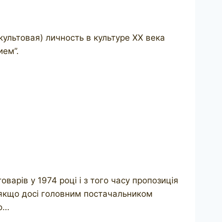
льтовая) личность в культуре ХХ века
ием”.
варів у 1974 році і з того часу пропозиція
, якщо досі головним постачальником
то…