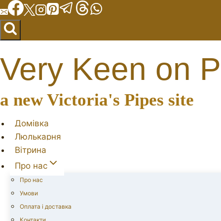
Перейти
до
вмісту
Very Keen on P
a new Victoria's Pipes site
Домівка
Люлькарня
Вітрина
Про нас
Про нас
Умови
Оплата і доставка
Контакти