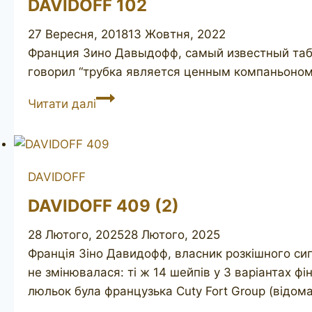
DAVIDOFF 102
27 Вересня, 2018
13 Жовтня, 2022
Франция Зино Давыдофф, самый известный таба
говорил “трубка является ценным компаньоном
DAVIDOFF
Читати далі
102
DAVIDOFF
DAVIDOFF 409 (2)
28 Лютого, 2025
28 Лютого, 2025
Франція Зіно Давидофф, власник розкішного сига
не змінювалася: ті ж 14 шейпів у 3 варіантах ф
люльок була французька Cuty Fort Group (відома 