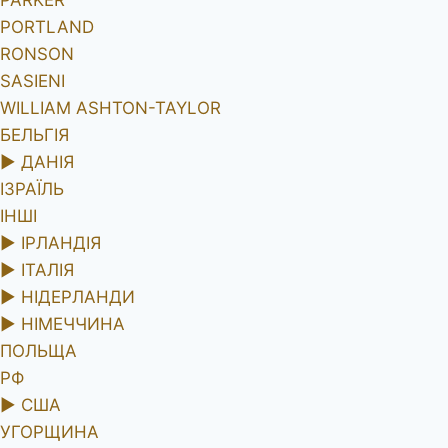
PORTLAND
RONSON
SASIENI
WILLIAM ASHTON-TAYLOR
БЕЛЬГІЯ
►
ДАНІЯ
ІЗРАЇЛЬ
ІНШІ
►
ІРЛАНДІЯ
►
ІТАЛІЯ
►
НІДЕРЛАНДИ
►
НІМЕЧЧИНА
ПОЛЬЩА
РФ
►
США
УГОРЩИНА