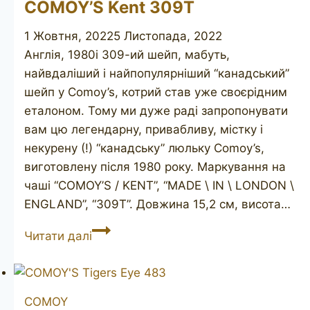
COMOY’S Kent 309T
1 Жовтня, 2022
5 Листопада, 2022
Англія, 1980і 309-ий шейп, мабуть,
найвдаліший і найпопулярніший “канадський”
шейп у Comoy’s, котрий став уже своєрідним
еталоном. Тому ми дуже раді запропонувати
вам цю легендарну, привабливу, містку і
некурену (!) “канадську” люльку Comoy’s,
виготовлену після 1980 року. Маркування на
чаші “COMOY’S / KENT”, “MADE \ IN \ LONDON \
ENGLAND”, “309T”. Довжина 15,2 см, висота…
COMOY’S
Читати далі
Kent
309T
COMOY