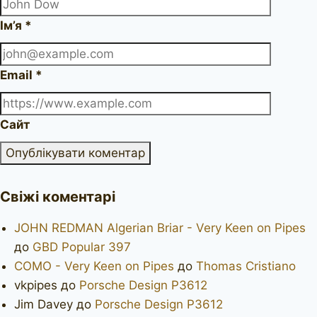
Ім’я
*
Email
*
Сайт
Свіжі коментарі
JOHN REDMAN Algerian Briar - Very Keen on Pipes
до
GBD Popular 397
COMO - Very Keen on Pipes
до
Thomas Cristiano
vkpipes
до
Porsche Design P3612
Jim Davey
до
Porsche Design P3612