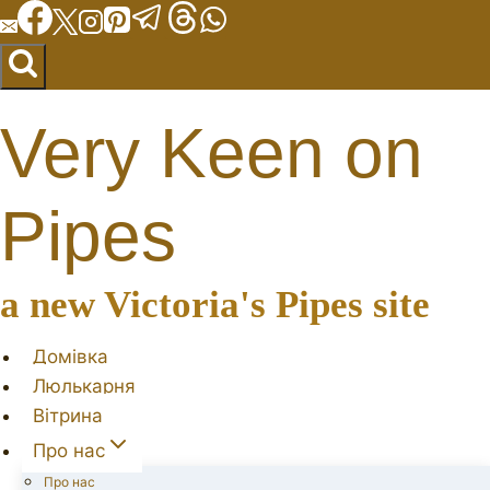
Перейти
до
вмісту
Very Keen on
Pipes
a new Victoria's Pipes site
Домівка
Люлькарня
Вітрина
Про нас
Про нас