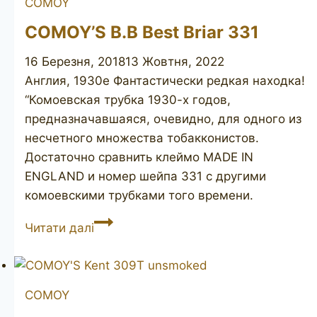
COMOY
COMOY’S B.B Best Briar 331
16 Березня, 2018
13 Жовтня, 2022
Англия, 1930е Фантастически редкая находка!
“Комоевская трубка 1930-х годов,
предназначавшаяся, очевидно, для одного из
несчетного множества тобакконистов.
Достаточно сравнить клеймо MADE IN
ENGLAND и номер шейпа 331 с другими
комоевскими трубками того времени.
COMOY’S
Читати далі
B.B
Best
Briar
COMOY
331