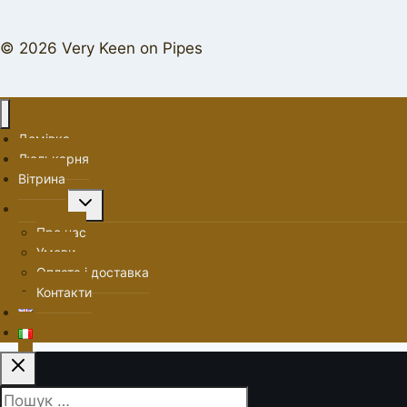
© 2026 Very Keen on Pipes
Домівка
Люлькарня
Вітрина
Перемкнути
Про нас
меню
Про нас
нащадка
Умови
Оплата і доставка
Контакти
Пошук: