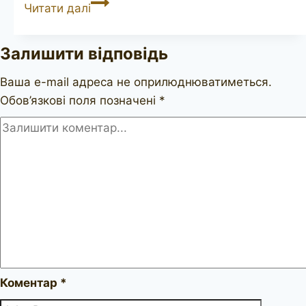
COMOY’S
Читати далі
Desk
Pipe
Залишити відповідь
160S
Ваша e-mail адреса не оприлюднюватиметься.
Обов’язкові поля позначені
*
Коментар
*