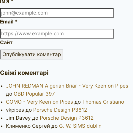
Ім’я
*
Email
*
Сайт
Свіжі коментарі
JOHN REDMAN Algerian Briar - Very Keen on Pipes
до
GBD Popular 397
COMO - Very Keen on Pipes
до
Thomas Cristiano
vkpipes
до
Porsche Design P3612
Jim Davey
до
Porsche Design P3612
Клименко Сергей
до
G. W. SIMS dublin