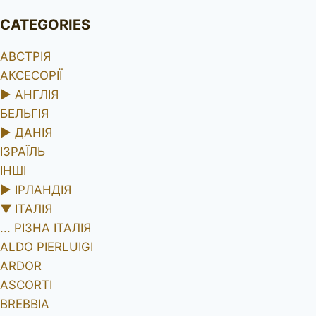
CATEGORIES
АВСТРІЯ
АКСЕСОРІЇ
►
АНГЛІЯ
БЕЛЬГІЯ
►
ДАНІЯ
ІЗРАЇЛЬ
ІНШІ
►
ІРЛАНДІЯ
▼
ІТАЛІЯ
... РІЗНА ІТАЛІЯ
ALDO PIERLUIGI
ARDOR
ASCORTI
BREBBIA