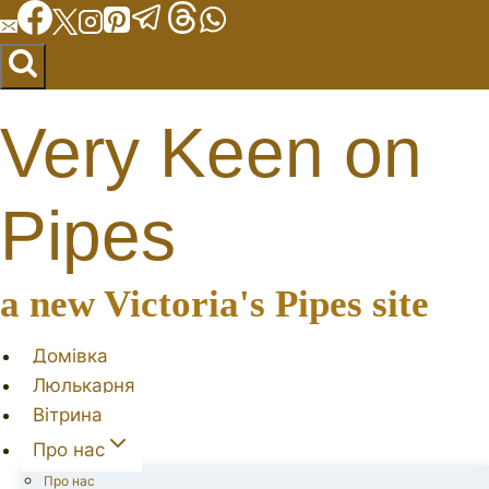
Перейти
до
вмісту
Very Keen on
Pipes
a new Victoria's Pipes site
Домівка
Люлькарня
Вітрина
Про нас
Про нас