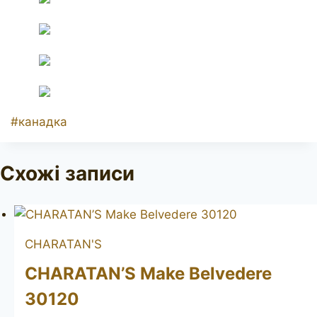
Позначки
#
канадка
запису:
Схожі записи
CHARATAN'S
CHARATAN’S Make Belvedere
30120