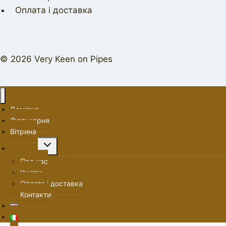
Оплата і доставка
© 2026 Very Keen on Pipes
Домівка
Люлькарня
Вітрина
Перемкнути
Про нас
меню
Про нас
нащадка
Умови
Оплата і доставка
Контакти