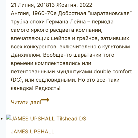
21 Липня, 2018
13 Жовтня, 2022
Англия, 1960-70е Добротная “шаратановская”
трубка эпохи Германа Лейна – периода
самого яркого расцвета компании,
впечатляющих шейпов и грейнов, затмивших
всех конкурентов, включительно с культовым
Данхиллом. Вообще-то шаратанки того
времени комплектовались или
петентованными мундштуками double comfort
(DC), или седловидными. Но это все-таки
канадка! Редкость!
CHARATAN’S
Читати далі
Make
Belvedere
30120
JAMES UPSHALL