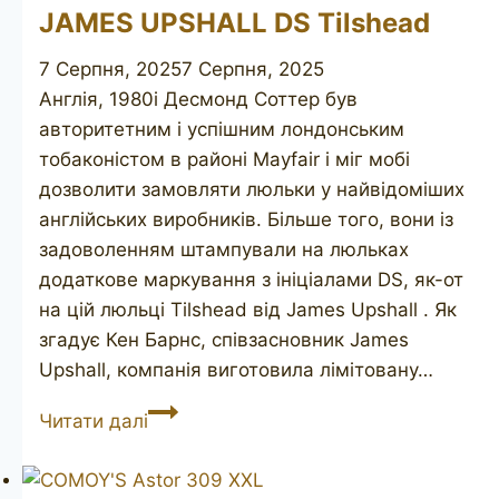
JAMES UPSHALL DS Tilshead
7 Серпня, 2025
7 Серпня, 2025
Англія, 1980і Десмонд Соттер був
авторитетним і успішним лондонським
тобаконістом в районі Mayfair і міг мобі
дозволити замовляти люльки у найвідоміших
англійських виробників. Більше того, вони із
задоволенням штампували на люльках
додаткове маркування з ініціалами DS, як-от
на цій люльці Tilshead від James Upshall . Як
згадує Кен Барнс, співзасновник James
Upshall, компанія виготовила лімітовану…
JAMES
Читати далі
UPSHALL
DS