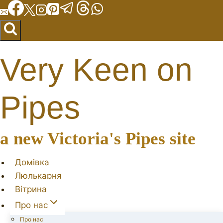
Перейти
до
вмісту
Very Keen on
Pipes
a new Victoria's Pipes site
Домівка
Люлькарня
Вітрина
Про нас
Про нас