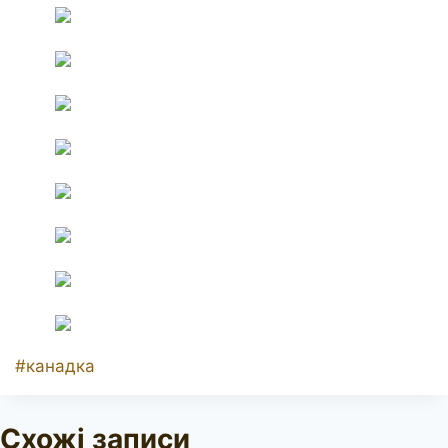
Позначки
#
канадка
запису:
Схожі записи