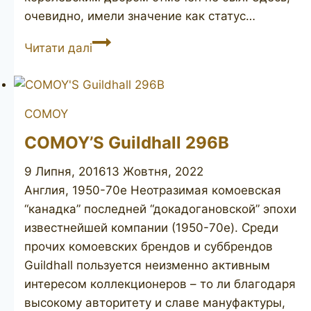
очевидно, имели значение как статус…
FRIBOURG
Читати далі
&
TREYER
canadian
COMOY
COMOY’S Guildhall 296B
9 Липня, 2016
13 Жовтня, 2022
Англия, 1950-70е Неотразимая комоевская
“канадка” последней “докадогановской” эпохи
известнейшей компании (1950-70е). Среди
прочих комоевских брендов и суббрендов
Guildhall пользуется неизменно активным
интересом коллекционеров – то ли благодаря
высокому авторитету и славе мануфактуры,