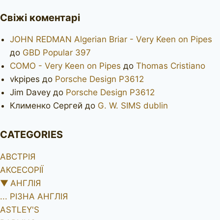
Свіжі коментарі
JOHN REDMAN Algerian Briar - Very Keen on Pipes
до
GBD Popular 397
COMO - Very Keen on Pipes
до
Thomas Cristiano
vkpipes
до
Porsche Design P3612
Jim Davey
до
Porsche Design P3612
Клименко Сергей
до
G. W. SIMS dublin
CATEGORIES
АВСТРІЯ
АКСЕСОРІЇ
▼
АНГЛІЯ
... РІЗНА АНГЛІЯ
ASTLEY'S