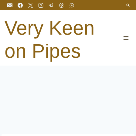
Перейти
до
вмісту
Very Keen
on Pipes