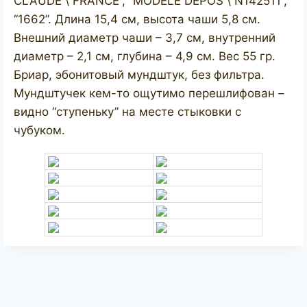
CLAUDE \ FRANCE”, “MODELE DEPOS \ N142511”,
“1662”. Длина 15,4 см, высота чаши 5,8 см.
Внешний диаметр чаши – 3,7 см, внутренний
диаметр – 2,1 см, глубина – 4,9 см. Вес 55 гр.
Бриар, эбонитовый мундштук, без фильтра.
Мундштучек кем-то ощутимо перешлифован –
видно “ступеньку” на месте стыковки с
чубуком.