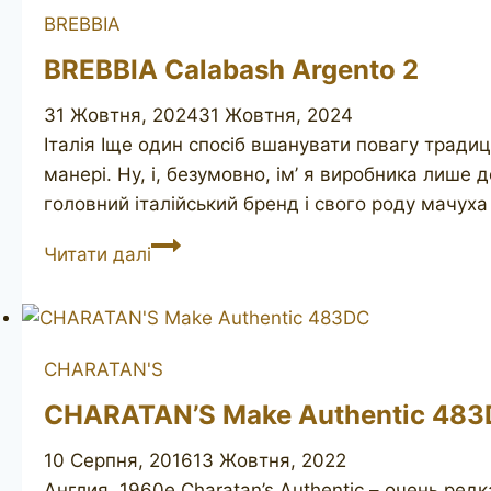
BREBBIA
BREBBIA Calabash Argento 2
31 Жовтня, 2024
31 Жовтня, 2024
Італія Іще один спосіб вшанувати повагу традиц
манері. Ну, і, безумовно, ім’ я виробника лише 
головний італійський бренд і свого роду мачуха
BREBBIA
Читати далі
Calabash
Argento
2
CHARATAN'S
CHARATAN’S Make Authentic 48
10 Серпня, 2016
13 Жовтня, 2022
Англия, 1960е Charatan’s Authentic – очень редк