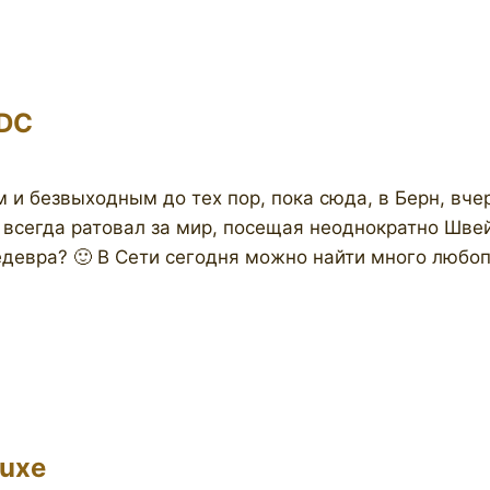
3DC
 и безвыходным до тех пор, пока сюда, в Берн, вч
 всегда ратовал за мир, посещая неоднократно Шве
шедевра? 🙂 В Сети сегодня можно найти много любо
Luxe