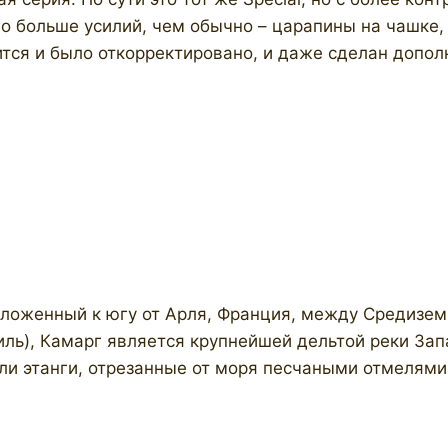
 больше усилий, чем обычно – царапины на чашке, 
ится и было откорректировано, и даже сделан допо
положенный к югу от Арля, Франция, между Средизе
иль), Камарг является крупнейшей дельтой реки Зап
ли этанги, отрезанные от моря песчаными отмелям