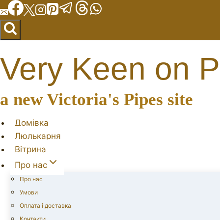
Перейти
до
вмісту
Very Keen on P
a new Victoria's Pipes site
Домівка
Люлькарня
Вітрина
Про нас
Про нас
Умови
Оплата і доставка
Контакти