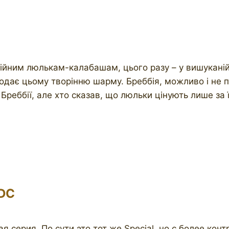
ійним люлькам-калабашам, цього разу – у вишуканій, 
додає цьому творінню шарму. Бреббія, можливо і не п
 Бреббії, але хто сказав, що люльки цінують лише за 
3DC
ая серия. По сути это тот же Special, но с более кон