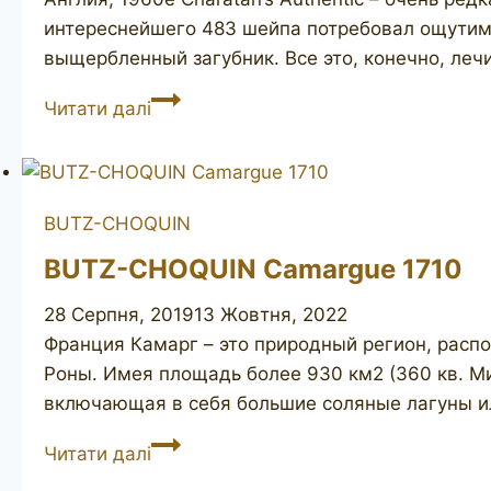
интереснейшего 483 шейпа потребовал ощутимо
выщербленный загубник. Все это, конечно, леч
CHARATAN’S
Читати далі
Make
Authentic
483DC
BUTZ-CHOQUIN
BUTZ-CHOQUIN Camargue 1710
28 Серпня, 2019
13 Жовтня, 2022
Франция Камарг – это природный регион, рас
Роны. Имея площадь более 930 км2 (360 кв. М
включающая в себя большие соляные лагуны и
BUTZ-
Читати далі
CHOQUIN