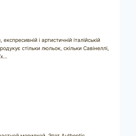
експресивній і артистичній італійській
родукує стільки люльок, скільки Савінеллі,
їх…
трастной морилкой. Этот Authentic