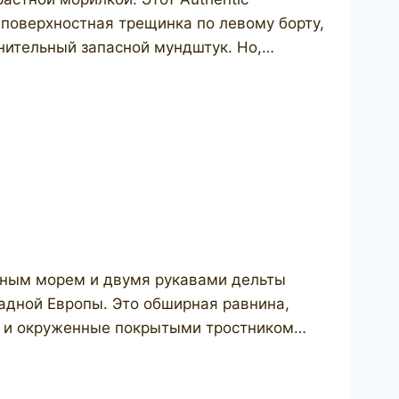
поверхностная трещинка по левому борту,
лнительный запасной мундштук. Но,…
мным морем и двумя рукавами дельты
адной Европы. Это обширная равнина,
и и окруженные покрытыми тростником…