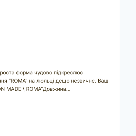
проста форма чудово підкреслює
ання “ROMA” на люльці дещо незвичне. Ваші
NDON MADE \ ROMA”Довжина…