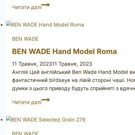
BEN
Читати далі
WADE
Selected
Grain
275
BEN WADE
BEN WADE Hand Model Roma
11 Травня, 2023
11 Травня, 2023
Англія Цей англійський Ben Wade Hand Model в
фантастичний birdseye на лівій стороні чаші. 
думки з цього приводу будуть сприйняті з вд
BEN
Читати далі
WADE
Hand
Model
Roma
BEN WADE