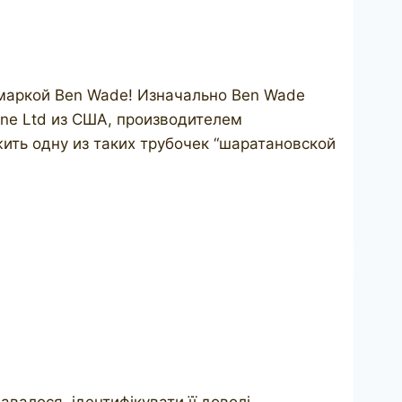
 маркой Ben Wade! Изначально Ben Wade
ne Ltd из США, производителем
жить одну из таких трубочек “шаратановской
валося, ідентифікувати її доволі