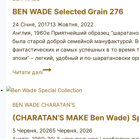
BEN WADE Selected Grain 276
24 Січня, 2017
13 Жовтня, 2022
Англия, 1960е Приятнейший образец “шаратано
была старой доброй семейной мануфактурой. В
фантастических и самых успешных в то время т
эпохи” – легкий, удобный и по-шаратановски о
BEN
Читати далі
WADE
Selected
Grain
276
BEN WADE
CHARATAN'S
(CHARATAN’S MAKE Ben Wade) Spe
5 Червня, 2026
5 Червня, 2026
Англія, 1960-70і З цією люлькою і особливих зу