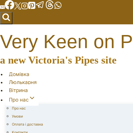
Перейти
до
вмісту
Very Keen on P
a new Victoria's Pipes site
Домівка
Люлькарня
Вітрина
Про нас
Про нас
Умови
Оплата і доставка
Контакти