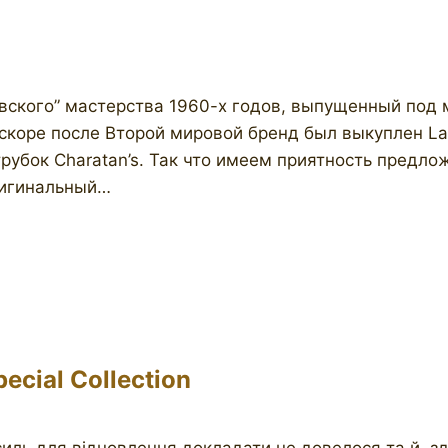
вского” мастерства 1960-х годов, выпущенный под
скоре после Второй мировой бренд был выкуплен La
рубок Charatan’s. Так что имеем приятность предло
ригинальный…
cial Collection
силь для відновлення докладати не довелося та й, зда