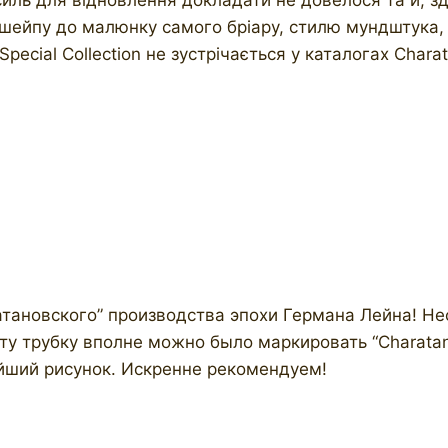
шейпу до малюнку самого бріару, стилю мундштука, ш
Special Collection не зустрічається у каталогах Chara
ановского” производства эпохи Германа Лейна! Нес
эту трубку вполне можно было маркировать “Charatan
ший рисунок. Искренне рекомендуем!