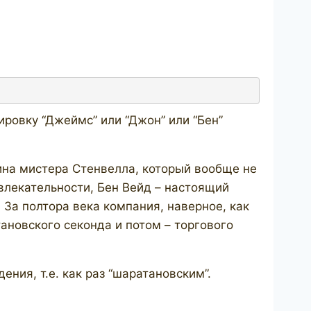
ровку “Джеймс” или “Джон” или “Бен”
ина мистера Стенвелла, который вообще не
влекательности, Бен Вейд – настоящий
 За полтора века компания, наверное, как
ановского секонда и потом – торгового
ния, т.е. как раз “шаратановским”.