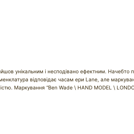
ийшов унікальним і несподівано ефектним. Начебто 
Номенклатура відповідає часам ери Lane, але маркув
ячністю. Маркування “Ben Wade \ HAND MODEL \ LO