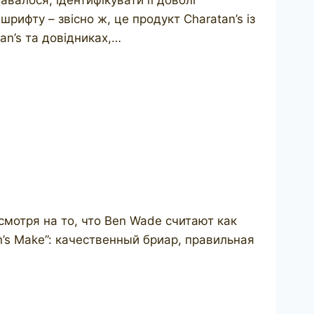
рифту – звісно ж, це продукт Charatan’s із
tan’s та довідниках,…
мотря на то, что Ben Wade считают как
’s Make”: качественный бриар, правильная