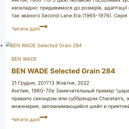
нескладно: придивимося до розмірів, адаптації 
так званого Second Lane Era (1965-1976). Серія 
(CHARATAN’S
Читати далі
MAKE
Ben
Wade)
Special
BEN WADE
Collection
BEN WADE Selected Grain 284
21 Грудня, 2017
13 Жовтня, 2022
Англия, 1960-70е Замечательный пример “шарат
правило секондом или суббрендом Charatan’s, 
инженерия, запомнимающийся шейп и приятней
BEN
Читати далі
WADE