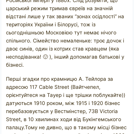
Російської імперії у 1880х. Слід розуміти, що
царський режим тримав євреїв на значній
відстані лише у так званих “зонах осідлості” на
територіях України і Білорусі, тож із
сьогоднішньою Московією тут немає нічого
спільного. Сімейство немаленьке: троє дочок і
двоє синів, один із котрих став кравцем (яка
несподіванка! 🙂 ), інший допомагав батькові у
бізнесі.
Перші згадки про крамницю А. Тейлора за
адресою 117 Cable Street (Вайтчепел,
орієнтуйтеся на Тауер і ще трішки поблукайте))
датуються 1910 роком, між 1915 і 1920 бізнес
перебазовується у Вестмінстер, 73B Victoria
Street, в 10 хвилинах ходи від Букінгемського
палацу.Тому не дивно, що в такому місці бізнес