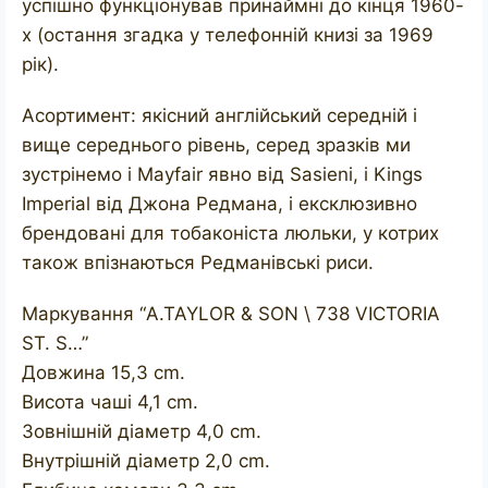
успішно функціонував принаймні до кінця 1960-
х (остання згадка у телефонній книзі за 1969
рік).
Асортимент: якісний англійський середній і
вище середнього рівень, серед зразків ми
зустрінемо і Mayfair явно від Sasieni, і Kings
Imperial від Джона Редмана, і ексклюзивно
брендовані для тобаконіста люльки, у котрих
також впізнаються Редманівські риси.
Маркування “A.TAYLOR & SON \ 738 VICTORIA
ST. S…”
Довжина 15,3 cm.
Висота чаші 4,1 cm.
Зовнішній діаметр 4,0 cm.
Внутрішній діаметр 2,0 cm.