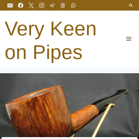
Перейти
до
вмісту
Very Keen
on Pipes