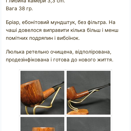
Глибина камери 3,3 cm.
Вага 38 гр.
Бріар, ебонітовий мундштук, без фільтра. На
чаші довелося виправити кілька більш і менш
помітних подряпин і вибоїнок.
Люлька ретельно очищена, відполірована,
продезінфікована і готова до нового життя.