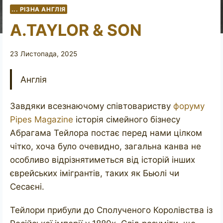
... РІЗНА АНГЛІЯ
A.TAYLOR & SON
23 Листопада, 2025
Англія
Завдяки всезнаючому співтовариству
форуму
Pipes Magazine
історія сімейного бізнесу
Абрагама Тейлора постає перед нами цілком
чітко, хоча було очевидно, загальна канва не
особливо відрізнятиметься від історій інших
єврейських імігрантів, таких як Бьюлі чи
Сесаєні.
Тейлори прибули до Сполученого Королівства із