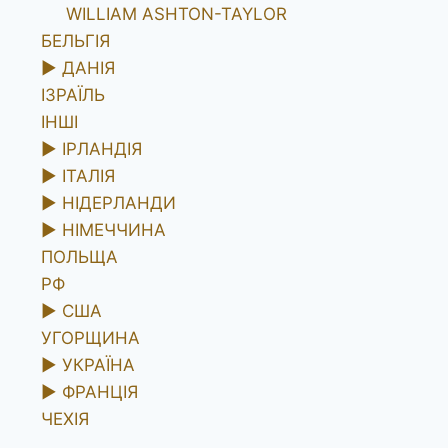
WILLIAM ASHTON-TAYLOR
БЕЛЬГІЯ
►
ДАНІЯ
ІЗРАЇЛЬ
ІНШІ
►
ІРЛАНДІЯ
►
ІТАЛІЯ
►
НІДЕРЛАНДИ
►
НІМЕЧЧИНА
ПОЛЬЩА
РФ
►
США
УГОРЩИНА
►
УКРАЇНА
►
ФРАНЦІЯ
ЧЕХІЯ