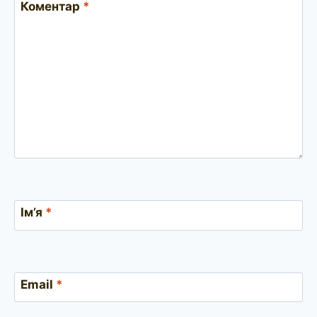
Коментар
*
Ім’я
*
Email
*