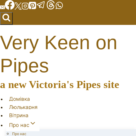
Перейти
до
вмісту
Very Keen on
Pipes
a new Victoria's Pipes site
Домівка
Люлькарня
Вітрина
Про нас
Про нас