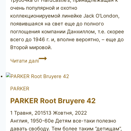
трубочка от Hardcastle’s, принадлежащая к
очень популярной и охотно
коллекционируемой линейке Jack O’London,
появившаяся на свет еще до полного
поглощения компании Данхиллом, т.е. скорее
всего до 1946 г. и, вполне вероятно, – еще до
Второй мировой.
HARDCASTLE’S
Читати далі
Jack
O’London
172
PARKER
PARKER Root Bruyere 42
1 Травня, 2015
13 Жовтня, 2022
Англия, 1950-60е Детям все-таки полезно
давать свободу. Тем более таким “детищам”,