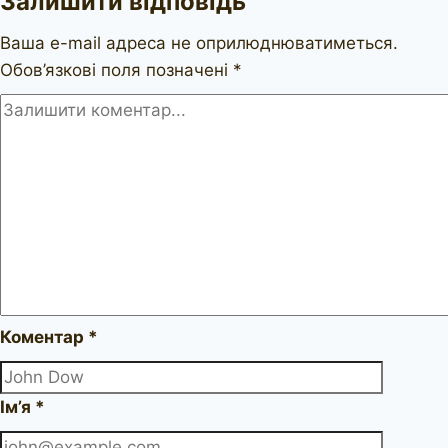
Залишити відповідь
418
Ваша e-mail адреса не оприлюднюватиметься.
Обов’язкові поля позначені
*
Коментар
*
Ім’я
*