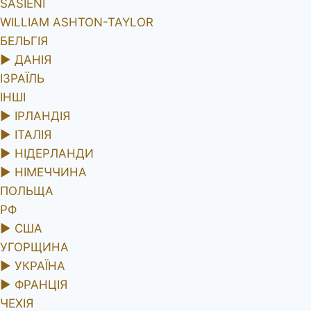
SASIENI
WILLIAM ASHTON-TAYLOR
БЕЛЬГІЯ
►
ДАНІЯ
ІЗРАЇЛЬ
ІНШІ
►
ІРЛАНДІЯ
►
ІТАЛІЯ
►
НІДЕРЛАНДИ
►
НІМЕЧЧИНА
ПОЛЬЩА
РФ
►
США
УГОРЩИНА
►
УКРАЇНА
►
ФРАНЦІЯ
ЧЕХІЯ