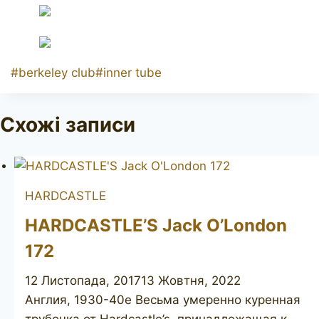
Позначки
#
berkeley club
#
inner tube
запису:
Схожі записи
HARDCASTLE
HARDCASTLE’S Jack O’London
172
12 Листопада, 2017
13 Жовтня, 2022
Англия, 1930-40е Весьма умеренно куренная