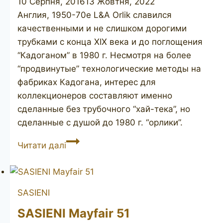
10 Серпня, 2016
13 Жовтня, 2022
Англия, 1950-70е L&A Orlik славился
качественными и не слишком дорогими
трубками с конца XIX века и до поглощения
“Кадоганом” в 1980 г. Несмотря на более
“продвинутые” технологические методы на
фабриках Кадогана, интерес для
коллекционеров составляют именно
сделанные без трубочного “хай-тека”, но
сделанные с душой до 1980 г. “орлики”.
ORLIK
Читати далі
Special
L172
SASIENI
SASIENI Mayfair 51