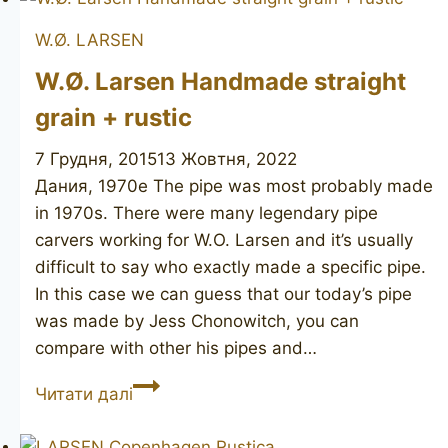
W.Ø. LARSEN
W.Ø. Larsen Handmade straight
grain + rustic
7 Грудня, 2015
13 Жовтня, 2022
Дания, 1970е The pipe was most probably made
in 1970s. There were many legendary pipe
carvers working for W.O. Larsen and it’s usually
difficult to say who exactly made a specific pipe.
In this case we can guess that our today’s pipe
was made by Jess Chonowitch, you can
compare with other his pipes and…
W.Ø.
Читати далі
Larsen
Handmade