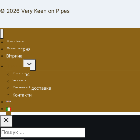
© 2026 Very Keen on Pipes
Домівка
Люлькарня
Вітрина
Перемкнути
Про нас
меню
Про нас
нащадка
Умови
Оплата і доставка
Контакти
Пошук: