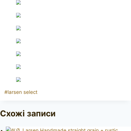
Позначки
#
larsen select
запису:
Схожі записи