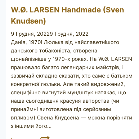
W.Ø. LARSEN Handmade (Sven
Knudsen)
9 Грудня, 2022
9 Грудня, 2022
Данія, 1970і Люлька від найславетнішого
данського тобаконіста, створена
щонайпізніше у 1970-х роках. На W.Ø. LARSEN
працювало багато легендарних майстрів, і
зазвичай складно сказати, хто саме є батьком
конкретної люльки. Але такий видовжений,
специфічно вигнутий мундштук натякає, що
наша сьогоднішня красуня авторства (чи
принаймні виготовлена під серйозним
впливом) Свена Кнудсена — можна порівняти
з іншими його…
W.Ø.