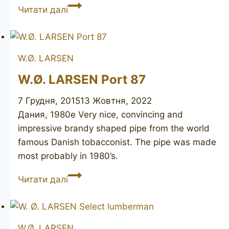
LARSEN
Читати далі
Copenhagen
Rustica
W.Ø. LARSEN
W.Ø. LARSEN Port 87
7 Грудня, 2015
13 Жовтня, 2022
Дания, 1980е Very nice, convincing and
impressive brandy shaped pipe from the world
famous Danish tobacconist. The pipe was made
most probably in 1980’s.
W.Ø.
Читати далі
LARSEN
Port
87
W.Ø. LARSEN