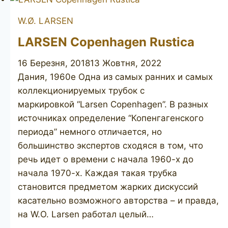
straight
W.Ø. LARSEN
grain
+
LARSEN Copenhagen Rustica
rustic
16 Березня, 2018
13 Жовтня, 2022
Дания, 1960е Одна из самых ранних и самых
коллекционируемых трубок с
маркировкой “Larsen Copenhagen”. В разных
источниках определение “Копенгагенского
периода” немного отличается, но
большинство экспертов сходяся в том, что
речь идет о времени с начала 1960-х до
начала 1970-х. Каждая такая трубка
становится предметом жарких дискуссий
касательно возможного авторства – и правда,
на W.O. Larsen работал целый…