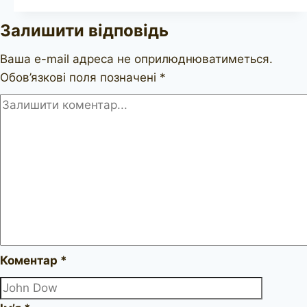
Handmade
Залишити відповідь
flame
grain
Ваша e-mail адреса не оприлюднюватиметься.
Обов’язкові поля позначені
*
Коментар
*