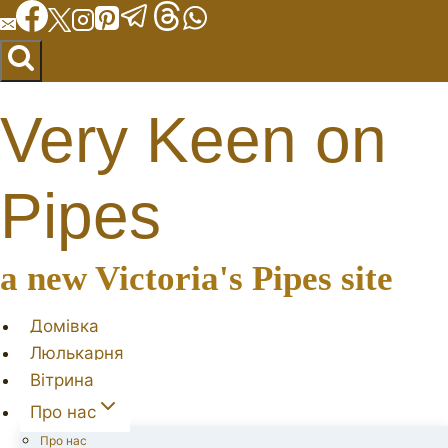
Перейти
до
вмісту
Very Keen on
Pipes
a new Victoria's Pipes site
Домівка
Люлькарня
Вітрина
Про нас
Про нас