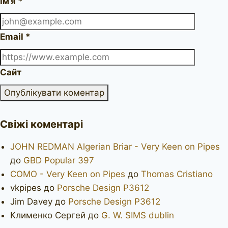
Ім’я
*
Email
*
Сайт
Свіжі коментарі
JOHN REDMAN Algerian Briar - Very Keen on Pipes
до
GBD Popular 397
COMO - Very Keen on Pipes
до
Thomas Cristiano
vkpipes
до
Porsche Design P3612
Jim Davey
до
Porsche Design P3612
Клименко Сергей
до
G. W. SIMS dublin