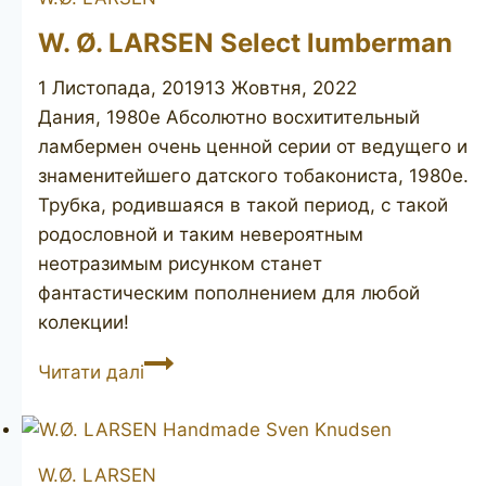
W. Ø. LARSEN Select lumberman
1 Листопада, 2019
13 Жовтня, 2022
Дания, 1980е Абсолютно восхитительный
ламбермен очень ценной серии от ведущего и
знаменитейшего датского тобакониста, 1980е.
Трубка, родившаяся в такой период, с такой
родословной и таким невероятным
неотразимым рисунком станет
фантастическим пополнением для любой
колекции!
W.
Читати далі
Ø.
LARSEN
Select
W.Ø. LARSEN
lumberman