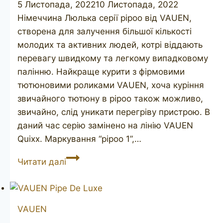
5 Листопада, 2022
10 Листопада, 2022
Німеччина Люлька серії pipoo від VAUEN,
створена для залучення більшої кількості
молодих та активних людей, котрі віддають
перевагу швидкому та легкому випадковому
палінню. Найкраще курити з фірмовими
тютюновими роликами VAUEN, хоча куріння
звичайного тютюну в pipoo також можливо,
звичайно, слід уникати перегріву пристрою. В
даний час серію замінено на лінію VAUEN
Quixx. Маркування “pipoo 1”,…
VAUEN
Читати далі
pipoo
1
VAUEN