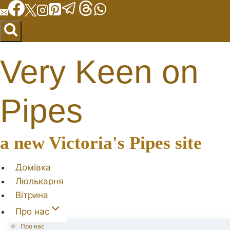
Перейти
до
вмісту
Very Keen on
Pipes
a new Victoria's Pipes site
Домівка
Люлькарня
Вітрина
Про нас
Про нас