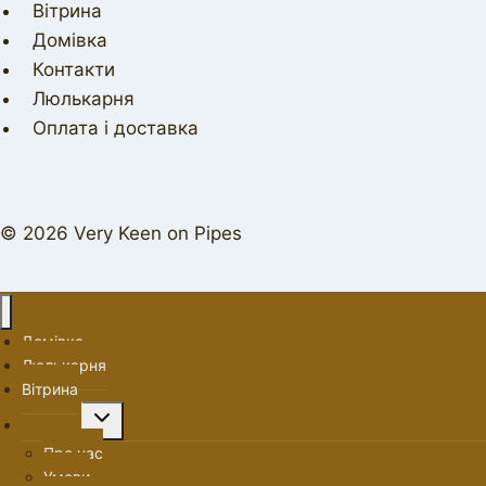
Вітрина
Домівка
Контакти
Люлькарня
Оплата і доставка
© 2026 Very Keen on Pipes
Домівка
Люлькарня
Вітрина
Перемкнути
Про нас
меню
Про нас
нащадка
Умови