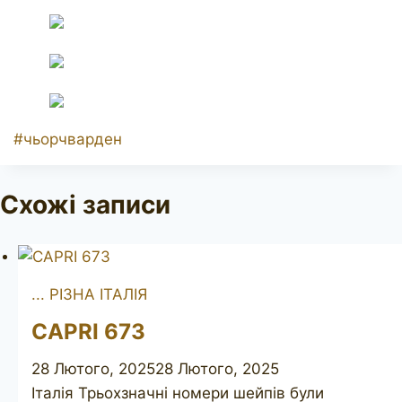
Позначки
#
чьорчварден
запису:
Схожі записи
... РІЗНА ІТАЛІЯ
CAPRI 673
28 Лютого, 2025
28 Лютого, 2025
Італія Трьохзначні номери шейпів були