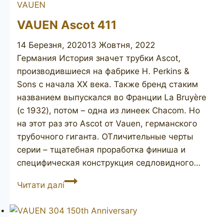
VAUEN
9
VAUEN Ascot 411
14 Березня, 2020
13 Жовтня, 2022
Германия История значет трубки Ascot,
производившиеся на фабрике H. Perkins &
Sons с начала ХХ века. Также бренд стаким
названием выпускался во Франции La Bruyère
(с 1932), потом – одна из линеек Chacom. Но
на этот раз это Ascot от Vauen, германского
трубочного гиганта. ОТличительные черты
серии – тщатебная проработка финиша и
специфическая конструкция седловидного…
VAUEN
Читати далі
Ascot
411