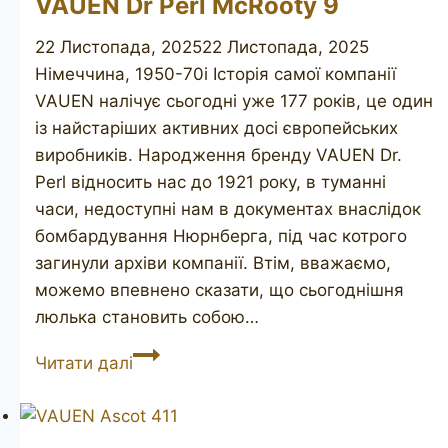
VAUEN Dr Perl McRooty 9
22 Листопада, 2025
22 Листопада, 2025
Німеччина, 1950-70і Історія самої компанії
VAUEN налічує сьогодні уже 177 років, це один
із найстаріших активних досі європейських
виробників. Народження бренду VAUEN Dr.
Perl відносить нас до 1921 року, в туманні
часи, недоступні нам в документах внаслідок
бомбардування Нюрнберга, під час котрого
загинули архіви компанії. Втім, вважаємо,
можемо впевнено сказати, що сьогоднішня
люлька становить собою…
VAUEN
Читати далі
Dr
Perl
McRooty