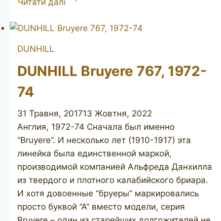
Читати далі
Bruyere
42024
DUNHILL
DUNHILL Bruyere 767, 1972-
74
31 Травня, 2017
13 Жовтня, 2022
Англия, 1972-74 Сначала был именно
“Bruyere”. И несколько лет (1910-1917) эта
линейка была единственной маркой,
производимой компанией Альфреда Данхилла
из твердого и плотного калабийского бриара.
И хотя довоенные “бруеры” маркировались
просто буквой “А” вместо модели, серия
Bruyere – один из старейших долгожителей не