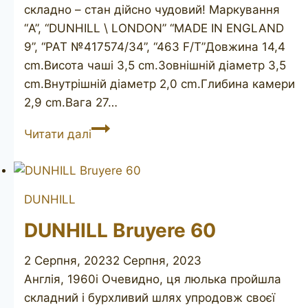
складно – стан дійсно чудовий! Маркування
“A”, “DUNHILL \ LONDON” “MADE IN ENGLAND
9”, “PAT №417574/34”, “463 F/T”Довжина 14,4
cm.Висота чаші 3,5 cm.Зовнішній діаметр 3,5
cm.Внутрішній діаметр 2,0 cm.Глибина камери
2,9 cm.Вага 27…
DUNHILL
Читати далі
London
A
(Bruyere)
DUNHILL
463,
1949
DUNHILL Bruyere 60
2 Серпня, 2023
2 Серпня, 2023
Англія, 1960і Очевидно, ця люлька пройшла
складний і бурхливий шлях упродовж своєї