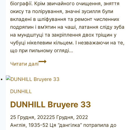
біографії. Крім звичайного очищення, зняття
окису та полірування, значні зусилля були
вкладені в шліфування та ремонт численних
подряпин і вм’ятин на чаші, латання сліду зуба
на мундштуці та закріплення двох тріщин у
чубуці нікелевим кільцем. І незважаючи на те,
що при пильному огляді…
DUNHILL
Читати далі
Bruyere
60
DUNHILL
DUNHILL Bruyere 33
25 Грудня, 2022
25 Грудня, 2022
Англія, 1935-52 Ця “дангілка” потрапила до