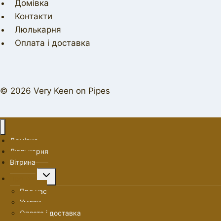
Домівка
Контакти
Люлькарня
Оплата і доставка
© 2026 Very Keen on Pipes
Домівка
Люлькарня
Вітрина
Перемкнути
Про нас
меню
Про нас
нащадка
Умови
Оплата і доставка