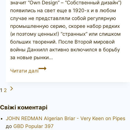
значит “Own Design” – “Собственный дизайн”)
появились на свет еще в 1920-х и в любом
случае не представляли собой регулярную
промышленную серию, скорее набор редких
(и поэтому ценных!) “странных” или слишком
больших творений. После Второй мировой
войны Данхилл активно включился в борьбу
за новые рынки…
DUNHILL
Читати далі
Bruyere
ODA
Наступна
Навігація
1
2
N806
сторінка
за
Свіжі коментарі
сторінками
JOHN REDMAN Algerian Briar - Very Keen on Pipes
до
GBD Popular 397