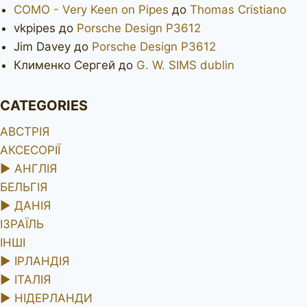
COMO - Very Keen on Pipes
до
Thomas Cristiano
vkpipes
до
Porsche Design P3612
Jim Davey
до
Porsche Design P3612
Клименко Сергей
до
G. W. SIMS dublin
CATEGORIES
АВСТРІЯ
АКСЕСОРІЇ
►
АНГЛІЯ
БЕЛЬГІЯ
►
ДАНІЯ
ІЗРАЇЛЬ
ІНШІ
►
ІРЛАНДІЯ
►
ІТАЛІЯ
►
НІДЕРЛАНДИ