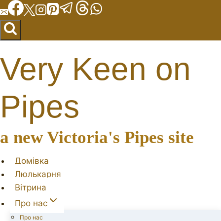
Перейти
до
вмісту
Very Keen on
Pipes
a new Victoria's Pipes site
Домівка
Люлькарня
Вітрина
Про нас
Про нас