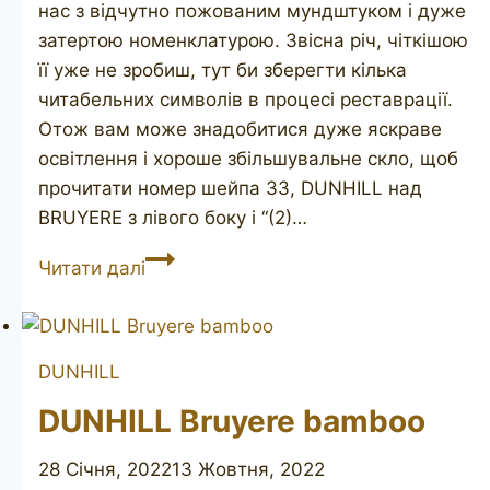
нас з відчутно пожованим мундштуком і дуже
затертою номенклатурою. Звісна річ, чіткішою
її уже не зробиш, тут би зберегти кілька
читабельних символів в процесі реставрації.
Отож вам може знадобитися дуже яскраве
освітлення і хороше збільшувальне скло, щоб
прочитати номер шейпа 33, DUNHILL над
BRUYERE з лівого боку і “(2)…
DUNHILL
Читати далі
Bruyere
33
DUNHILL
DUNHILL Bruyere bamboo
28 Січня, 2022
13 Жовтня, 2022