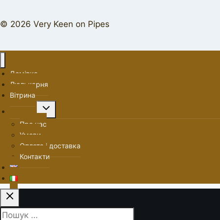
© 2026 Very Keen on Pipes
Домівка
Люлькарня
Вітрина
Перемкнути
Про нас
меню
Про нас
нащадка
Умови
Оплата і доставка
Контакти
Пошук: