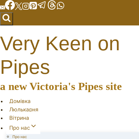
Перейти
до
вмісту
Very Keen on
Pipes
a new Victoria's Pipes site
Домівка
Люлькарня
Вітрина
Про нас
Про нас