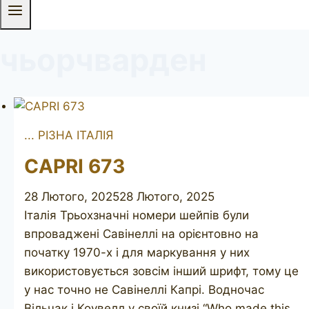
чьорчварден
... РІЗНА ІТАЛІЯ
CAPRI 673
28 Лютого, 2025
28 Лютого, 2025
Італія Трьохзначні номери шейпів були
впроваджені Савінеллі на орієнтовно на
початку 1970-х і для маркування у них
використовується зовсім інший шрифт, тому це
у нас точно не Савінеллі Капрі. Водночас
Вільчак і Коувелл у своїй книзі “Who made this