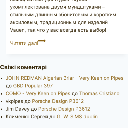
укомплектована двумя мундштуками –
стильным длинным эбонитовым и коротким
акриловым, традиционным для изделий
Vauen, так что у вас всегда есть выбор!
VAUEN
Читати далі
3604
Свіжі коментарі
JOHN REDMAN Algerian Briar - Very Keen on Pipes
до
GBD Popular 397
COMO - Very Keen on Pipes
до
Thomas Cristiano
vkpipes
до
Porsche Design P3612
Jim Davey
до
Porsche Design P3612
Клименко Сергей
до
G. W. SIMS dublin