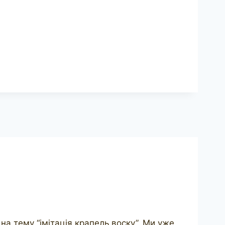
на тему “імітація крапель воску”. Ми уже