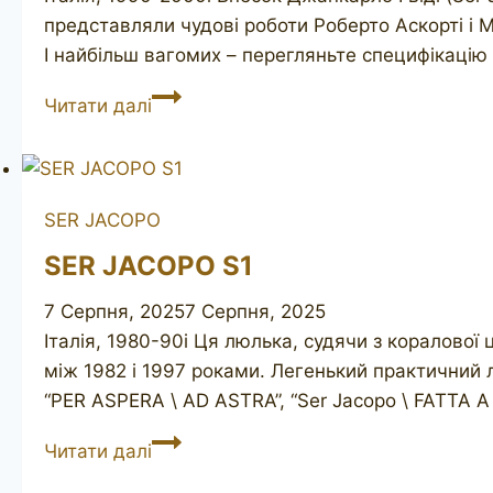
представляли чудові роботи Роберто Аскорті і 
І найбільш вагомих – перегляньте специфікацію
SER
Читати далі
JACOPO
Rowlette
Maxima
SER JACOPO
SER JACOPO S1
7 Серпня, 2025
7 Серпня, 2025
Італія, 1980-90і Ця люлька, судячи з коралової 
між 1982 і 1997 роками. Легенький практичний 
“PER ASPERA \ AD ASTRA”, “Ser Jacopo \ FATTA 
SER
Читати далі
JACOPO