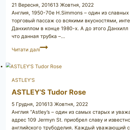
21 Вересня, 2016
13 Жовтня, 2022
Англия, 1950-70е H.Simmons – один из славных 
торговый пассаж со всякими вкусностями, инт
Данхиллом в конце 1980-х. А до этого Данхил
что данная трубка –…
H.
Читати далі
SIMMONS
Burlington
Arcade
619C
ASTLEY'S
ASTLEY’S Tudor Rose
5 Грудня, 2016
13 Жовтня, 2022
Англия “Astley’s – один из самых старых и ува
адрес 109 Jermyn St. приобрел славу и известн
английского трубоделия. Каждый уважающий се