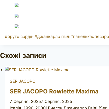
Позначки
#
бруто сордіні
#
джанкарло гвіді
#
панелька
#
песаро
запису:
Схожі записи
SER JACOPO
SER JACOPO Rowlette Maxima
7 Серпня, 2025
7 Серпня, 2025
Італія, 1990-2000і Внесок Джанкарло Гвіді (Ser