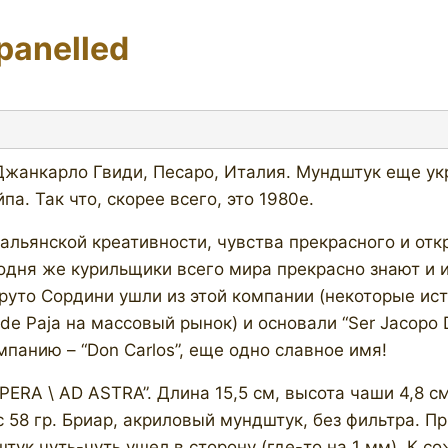
panelled
 Джанкарло Гвиди, Песаро, Италия. Мундштук еще ук
. Так что, скорее всего, это 1980е.
льянской креативности, чувства прекрасного и от
одня же курильщики всего мира прекрасно знают и и
Бруто Сордини ушли из этой компании (некоторые ис
de Paja на массовый рынок) и основали “Ser Jacopo 
панию – “Don Carlos”, еще одно славное имя!
PERA \ AD ASTRA”. Длина 15,5 см, высота чаши 4,8 см
Вес 58 гр. Бриар, акриловый мундштук, без фильтра. 
ук чуть-чуть ушел в сторону (где-то на 1 мм). К с