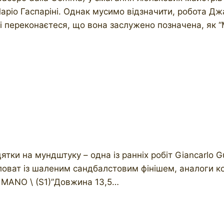
Маріо Гаспаріні. Однак мусимо відзначити, робота Дж
 і переконаєтеся, що вона заслужено позначена, як 
цятки на мундштуку – одна із ранніх робіт Giancarlo 
ловат із шаленим сандбалстовим фінішем, аналоги к
A MANO \ (S1)”Довжина 13,5…