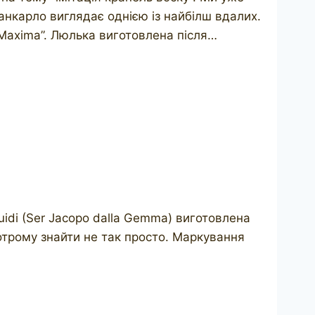
анкарло виглядає однією із найбілш вдалих.
“Maxima”. Люлька виготовлена після…
Guidi (Ser Jacopo dalla Gemma) виготовлена
отрому знайти не так просто. Маркування