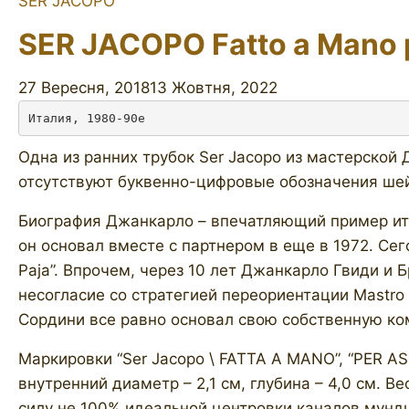
SER JACOPO
SER JACOPO Fatto a Mano 
27 Вересня, 2018
13 Жовтня, 2022
Италия, 1980-90е
Одна из ранних трубок Ser Jacopo из мастерской
отсутствуют буквенно-цифровые обозначения шейпа
Биография Джанкарло – впечатляющий пример ита
он основал вместе с партнером в еще в 1972. Сег
Paja”. Впрочем, через 10 лет Джанкарло Гвиди и 
несогласие со стратегией переориентации Mastro 
Сордини все равно основал свою собственную ком
Маркировки “Ser Jacopo \ FATTA A MANO”, “PER AS
внутренний диаметр – 2,1 см, глубина – 4,0 см. 
силу не 100% идеальной центровки каналов мундшт