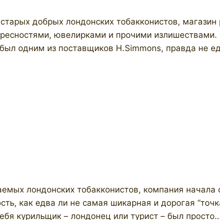
старых добрых лондонских тобакконистов, магазин р
ересностями, ювелирками и прочими излишествами.
л был одним из поставщиков H.Simmons, правда не 
жаемых лондонских тобакконистов, компания начала с
ость, как едва ли не самая шикарная и дорогая “то
бя курильщик – лондонец или турист – был просто