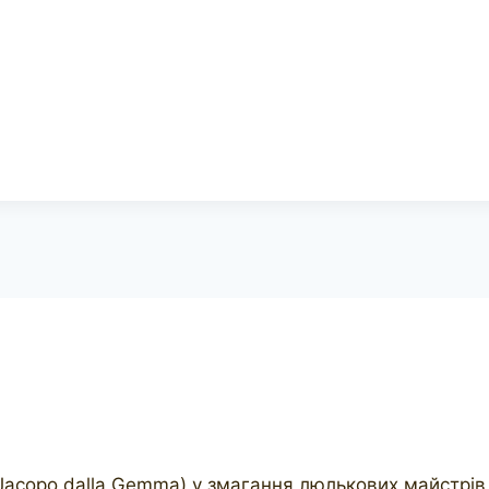
 Jacopo dalla Gemma) у змагання люлькових майстрів 