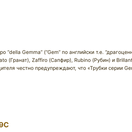
o “della Gemma” (“Gem” по английски т.е. “драгоценн
o (Гранат), Zaffiro (Сапфир), Rubino (Рубин) и Brilla
ителя честно предупреждают, что «Трубки серии Ge
19C