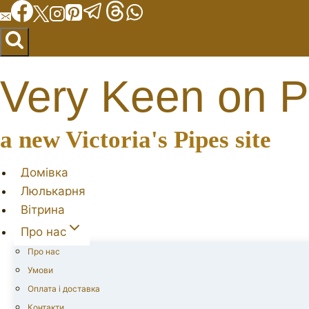
Перейти
до
вмісту
Very Keen on P
a new Victoria's Pipes site
Домівка
Люлькарня
Вітрина
Про нас
Про нас
Умови
Оплата і доставка
Контакти