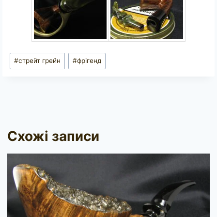
Позначки
#
стрейт грейн
#
фрігенд
запису:
Схожі записи