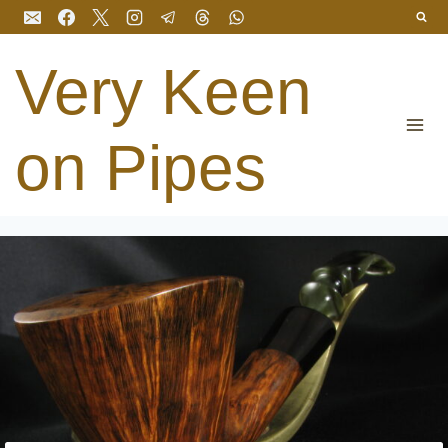
Перейти
до
вмісту
Very Keen
on Pipes